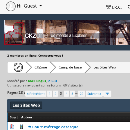
Hi, Guest
I.R.C.
2 membres en ligne. Connectez-vous !
CKZone
Camp de base
Les Sites Web
Modéré par :
KarlHungus
,
le G.O
Utilisateurs naviguant sur ce forum : 60 Visiteur(s)
Pages (22) :
…
3
« Précédent
1
2
4
5
22
Suivant »
Les Sites Web
Sujet
/
Auteur
1 Votes - 5 sur 5 en moyenne
1
2
3
4
5
Court-métrage catesque