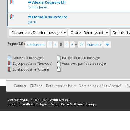
0 Votes - 0 sur 5 en moyenne
1
2
3
4
5
Alexis.Coquerel.fr
bobby Jones
0 Votes - 0 sur 5 en moyenne
1
2
3
4
5
Demain sous terre
gainz
Pages (22) :
…
3
« Précédent
1
2
4
5
22
Suivant »
Nouveaux messages
Pas de nouveau message
Sujet populaire (Nouveau)
Vous avez participé à ce sujet
Sujet populaire (Ancien)
Contact
CKZone
Retourner en haut
Version bas-débit (Archivé)
Sy
Moteur
MyBB
, © 2002-2026
MyBB Group
.
Design By
AliReza_Tofighi
In
WhiteCrow Software Group
.