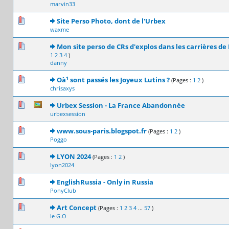
marvin33
0 Votes - 0 sur 5 en moyenne
1
2
3
4
5
Site Perso Photo, dont de l'Urbex
waxme
1 Votes - 5 sur 5 en moyenne
1
2
3
4
5
Mon site perso de CRs d'explos dans les carrières de 
1
2
3
4
)
danny
0 Votes - 0 sur 5 en moyenne
1
2
3
4
5
Oà¹ sont passés les Joyeux Lutins ?
(Pages :
1
2
)
chrisaxys
0 Votes - 0 sur 5 en moyenne
1
2
3
4
5
Urbex Session - La France Abandonnée
urbexsession
3 Votes - 3.67 sur 5 en moyenne
1
2
3
4
5
www.sous-paris.blogspot.fr
(Pages :
1
2
)
Poggo
0 Votes - 0 sur 5 en moyenne
1
2
3
4
5
LYON 2024
(Pages :
1
2
)
lyon2024
0 Votes - 0 sur 5 en moyenne
1
2
3
4
5
EnglishRussia - Only in Russia
PonyClub
0 Votes - 0 sur 5 en moyenne
1
2
3
4
5
Art Concept
(Pages :
1
2
3
4
...
57
)
le G.O