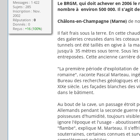
Messages : 1 422
Le BRGM, qui doit achever en 2006 le 
Sujets : 285
nombre à environ 500 000. Il s'agit de
Inscription : Nov.
2002
Réputation :
0
Châlons-en-Champagne (Marne)
de no
Donnés : 0
Reçus :
+16
(
100%
)
Il fait frais sous la terre. En cette ch
des galeries creusées dans les coteau
tunnels ont été taillés en ogive à la ma
jusqu'à 35 mètres sous terre. Sous les
entreposées. Cette ancienne carrière de
"La première période d'exploitation de 
romaine", raconte Pascal Marteau, in
Bureau des recherches géologiques et m
XIXe siècle. Les façades blanches des v
dans le bâtiment.
Au bout de la cave, un passage étroit p
Allemands pendant la seconde guerre m
poisseuses d'humidité, toujours visibles
ignore l'époque et l'usage - aboutissent
"flambe", explique M. Marteau. Il s'effr
souterraines, certaines connues et su
complètement oubliées.