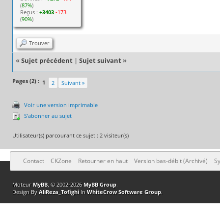
(
87%
)
Reçus :
+3403
-173
(
90%
)
Trouver
«
Sujet précédent
|
Sujet suivant
»
Pages (2) :
1
2
Suivant »
Voir une version imprimable
S’abonner au sujet
Utilisateur(s) parcourant ce sujet : 2 visiteur(s)
Contact
CKZone
Retourner en haut
Version bas-débit (Archivé)
Sy
Moteur
MyBB
, © 2002-2026
MyBB Group
.
Design By
AliReza_Tofighi
In
WhiteCrow Software Group
.