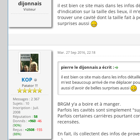
dijonnais
il est bien ce site mais dans les infos dé
Visiteur
d'indication sur la taille des lieux, il
trouver une cavité dont la taille fait à p
surprises aussi
Mar. 27 Sep 2016, 22:18
pierre le dijonnais a écrit :
il est bien ce site mais dans les infos détaillé
KOP
m'est beaucoup arrivé de me déplacer pour tr
Patator !!!
aussi d'avoir de belles surprises aussi
Messages : 2 367
Sujets : 10
BRGM y'a a boire et à manger.
Inscription : Juil.
Parfois les cavités sont simplement "su
2008
Parfois certaines carrières pourtant c
Réputation :
58
Donnés :
+960
-46
recensées.
(
90%
)
Reçus :
+2508
-155
En fait, ils collectent des infos de pr
(
88%
)
...).