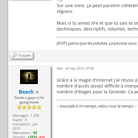
Sur une zone, ça peut paraitre cohérent
régions.
Mais si tu aimes lire et que tu sais te 
(techniques, descriptifs, volumes, tech
[KOP]
parce que les patates, ça pousse sous 
Trouver
Mer. 28 Sep 2016, 07:45
Grâce à la magie d'internet j'ai réussi 
nombre d'accès (assez difficile à interp
Beach
nombre d'étages pour la Gironde. Ca p
Screw u guys n I'm
going home
-- Asociale à mi-temps, relou tout le temps --
Messages : 1 228
Sujets : 0
Inscription : Jan.
2015
Réputation :
83
Donnés :
+7272
-494