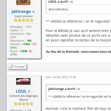
LOUL a écrit :
skol ofenstrü...
Jahirange
Super posteur
^^ olàlàlà la référence ! on le regardait
Messages : 1 624
Sujets : 11
Pour le BRGM je sais qu'il aiment bien p
Inscription : Mai
détaillés avec photos de ce qu'ils ont
2014
on peut regretter le temps de la maçonn
Réputation :
108
Donnés :
+7264
-138
(
96%
)
Reçus :
+3246
-40
Au feu de la frontale, nous avons tous v
(
97%
)
Trouver
Sam. 24 Sep 2016, 21:08
Jahirange a écrit :
LOUL
Collectif des Déglingos
^^ olàlàlà la référence ! on le regardait en b
Réunis
Normal, c'est le meilleur film de tous 
Messages : 3 164