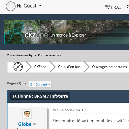
Hi, Guest
I.R.C.
2 membres en ligne. Connectez-vous !
CKZone
Ceux d'en bas
Ouvrages souterrains
Pages (2) :
1
2
Suivant »
Fusionné : BRGM / Infoterre
Ven. 06 Août 2004, 11:18
"Inventaire départemental des cavités
Globe