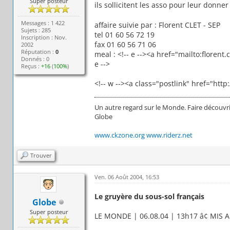
Super posteur
ils sollicitent les asso pour leur donn
Messages : 1 422
affaire suivie par : Florent CLET - SEP
Sujets : 285
tel 01 60 56 72 19
Inscription : Nov.
fax 01 60 56 71 06
2002
Réputation :
0
meal : <!-- e --><a href="mailto:floren
Donnés : 0
e -->
Reçus :
+16
(
100%
)
<!-- w --><a class="postlink" href="htt
Un autre regard sur le Monde. Faire découvri
Globe
www.ckzone.org
www.riderz.net
Trouver
Ven. 06 Août 2004, 16:53
Le gruyère du sous-sol français
Globe
Super posteur
LE MONDE | 06.08.04 | 13h17 â¢ MIS A