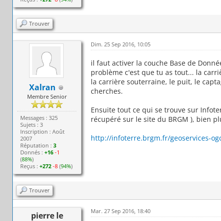
Trouver
Dim. 25 Sep 2016, 10:05
il faut activer la couche Base de Donnée 
problème c'est que tu as tout... la carriè
la carrière souterraine, le puit, le capt
Xalran
cherches.
Membre Senior
Ensuite tout ce qui se trouve sur Infot
Messages : 325
récupéré sur le site du BRGM ), bien plu
Sujets : 3
Inscription : Août
http://infoterre.brgm.fr/geoservices-og
2007
Réputation :
3
Donnés :
+16
-1
(
88%
)
Reçus :
+272
-8
(
94%
)
Trouver
Mar. 27 Sep 2016, 18:40
pierre le