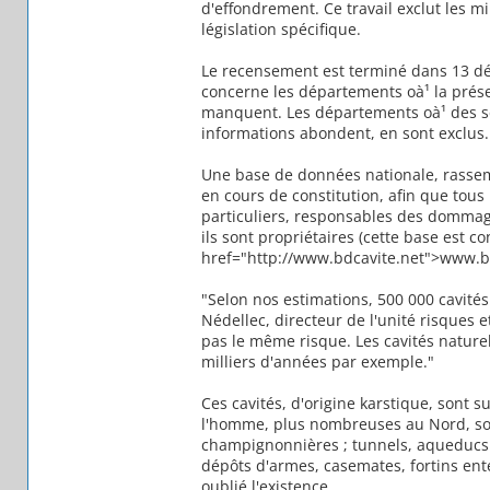
d'effondrement. Ce travail exclut les m
législation spécifique.
Le recensement est terminé dans 13 dépa
concerne les départements oà¹ la prése
manquent. Les départements oà¹ des ser
informations abondent, en sont exclus.
Une base de données nationale, rassemb
en cours de constitution, afin que tous
particuliers, responsables des dommages
ils sont propriétaires (cette base est co
href="http://www.bdcavite.net">www.bdc
"Selon nos estimations, 500 000 cavités
Nédellec, directeur de l'unité risques
pas le même risque. Les cavités naturel
milliers d'années par exemple."
Ces cavités, d'origine karstique, sont 
l'homme, plus nombreuses au Nord, sont
champignonnières ; tunnels, aqueducs 
dépôts d'armes, casemates, fortins ente
oublié l'existence.