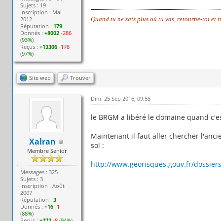
Sujets : 19
Inscription : Mai
Quand tu ne sais plus où tu vas, retourne-toi et 
2012
Réputation :
179
Donnés :
+8002
-286
(
93%
)
Reçus :
+13306
-178
(
97%
)
Site web
Trouver
Dim. 25 Sep 2016, 09:55
le BRGM a libéré le domaine quand c'e
Maintenant il faut aller chercher l'anci
Xalran
sol :
Membre Senior
http://www.georisques.gouv.fr/dossiers/
Messages : 325
Sujets : 3
Inscription : Août
2007
Réputation :
3
Donnés :
+16
-1
(
88%
)
Reçus :
+272
-8
(
94%
)