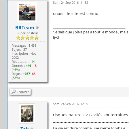
Sam. 24 Sep 2016, 11:52
ouais , le site est connu
__________________________________________
BRTeam
"je sais que j'plais pas a tout le monde , ma
Super posteur
[j-c]
Messages : 1 438
Sujets : 37
Inscription : Nov.
2002
Réputation :
14
Donnés :
+49
-18
(
46%
)
Reçus :
+987
-63
(
88%
)
Trouver
Sam. 24 Sep 2016, 12:39
risques naturels > cavités souterrain
La vie est dure comme une pierre tombale.
Tak