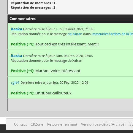
Réputation de membres : 1
Réputation de messages : 2
Commentaires
Raska
Dernière mise à jour Lun. 02 Août 2021, 21:59
Réputation donnée pour le message
de Xalran
dans
Immeubles factices de la R
Positive (+1):
Tout ceci est très intéressant, merci !
Raska
Dernière mise à jour Dim. 06 Dec. 2020, 23:06
Réputation donnée pour le message de Xalran
Positive (+1):
Marrant voire intéressant
sgl91
Dernière mise à jour Jeu. 20 Fév. 2020, 12:06
Positive (+1):
Un super caillouteux
Contact
CKZone
Retourner en haut
Version bas-débit (Archivé)
Sy