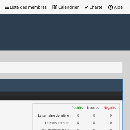
Liste des membres
Calendrier
Charte
Aide
Positifs
Neutres
Négatifs
La semaine dernière
0
0
0
Le mois dernier
0
0
0
Les 6 derniers mois
0
0
0