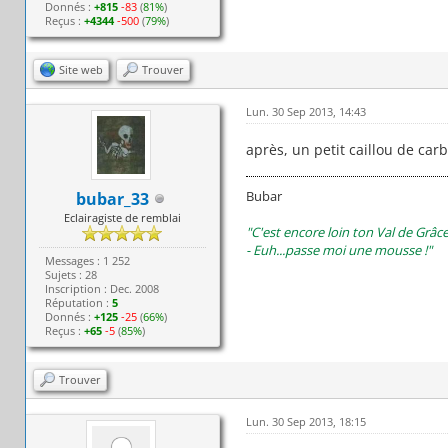
Donnés :
+815
-83
(
81%
)
Reçus :
+4344
-500
(
79%
)
Site web
Trouver
Lun. 30 Sep 2013, 14:43
après, un petit caillou de car
Bubar
bubar_33
Eclairagiste de remblai
"C'est encore loin ton Val de Grâce
- Euh...passe moi une mousse !"
Messages : 1 252
Sujets : 28
Inscription : Dec. 2008
Réputation :
5
Donnés :
+125
-25
(
66%
)
Reçus :
+65
-5
(
85%
)
Trouver
Lun. 30 Sep 2013, 18:15