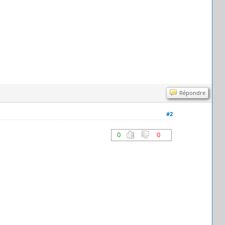
Répondre
#2
0
0