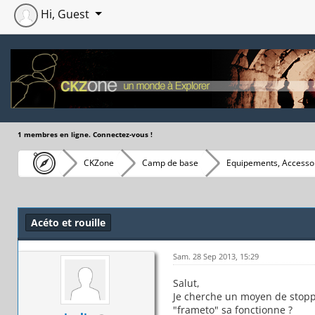
Hi, Guest
1 membres en ligne. Connectez-vous !
CKZone
Camp de base
Equipements, Accessoi
Moyenne : 0 (0 vote(s))
1
2
3
4
5
Acéto et rouille
Sam. 28 Sep 2013, 15:29
Salut,
Je cherche un moyen de stoppe
"frameto" sa fonctionne ?