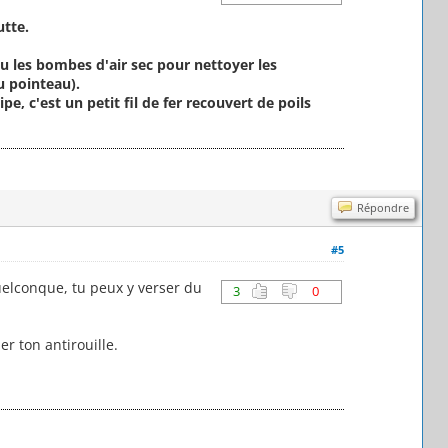
utte.
u les bombes d'air sec pour nettoyer les
du pointeau).
pe, c'est un petit fil de fer recouvert de poils
Répondre
#5
quelconque, tu peux y verser du
3
0
r ton antirouille.