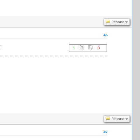
Répondre
#6
f
1
0
Répondre
#7