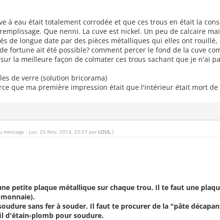
ve à eau était totalement corrodée et que ces trous en était la con
remplissage. Que nenni. La cuve est nickel. Un peu de calcaire mais
és de longue date par des pièces métalliques qui elles ont rouillé,
n de fortune ait été possible? comment percer le fond de la cuve c
 sur la meilleure façon de colmater ces trous sachant que je n'ai p
lles de verre (solution bricorama)
rce que ma première impression était que l'intérieur était mort de r
du message : Lun. 25 Nov. 2013, 23:57 par
LOUL
.)
ne petite plaque métallique sur chaque trou. Il te faut une plaq
e monnaie).
 soudure sans fer à souder. Il faut te procurer de la "pâte décap
fil d'étain-plomb pour soudure.