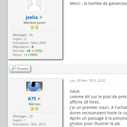
Merci , la bombe de galvanisat
jeelia
Membre Junior
Messages : 26
Sujets : 3
Inscription : Mars 2007
Réputation :
0
Donnés :
+8
-4
(
33%
)
Reçus :
+2
(
100%
)
Trouver
Lun. 25 Nov. 2013, 23:32
Salut,
comme dit sur le post de prése
A75
affiche 28 litres.
Merooo
J'ai un premier souci. A l'ach
dures recouvraient toute la cu
Messages : 22
Après un passage à la ponçeuse
Sujets : 1
photos pour illustrer le pb.
Inscription : Nov. 2013