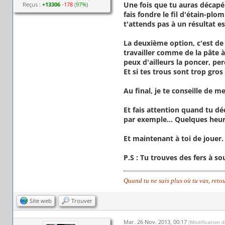
Une fois que tu auras décapé 
Reçus :
+13306
-178
(
97%
)
fais fondre le fil d'étain-pl
t'attends pas à un résultat e
La deuxième option, c'est de 
travailler comme de la pâte à
peux d'ailleurs la poncer, perc
Et si tes trous sont trop gros 
Au final, je te conseille de m
Et fais attention quand tu dé
par exemple... Quelques heur
Et maintenant à toi de jouer.
P.S : Tu trouves des fers à s
Quand tu ne sais plus où tu vas, reto
Site web
Trouver
Mar. 26 Nov. 2013, 00:17
(Modification 