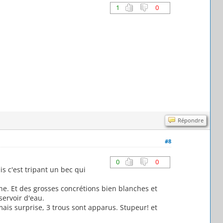
1
0
Répondre
#8
0
0
s c'est tripant un bec qui
ine. Et des grosses concrétions bien blanches et
servoir d'eau.
mais surprise, 3 trous sont apparus. Stupeur! et