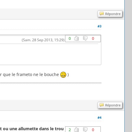
Répondre
#3
0
0
(Sam. 28 Sep 2013, 15:29)
er que le frameto ne le bouche
)
Répondre
#4
nt ou une allumette dans le trou
2
0