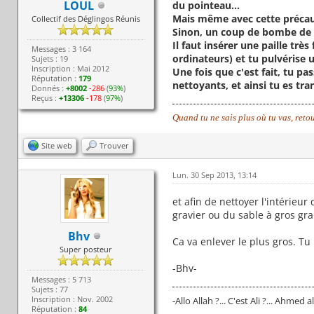
LOUL
du pointeau...
Mais même avec cette précaut
Collectif des Déglingos Réunis
Sinon, un coup de bombe de ga
Il faut insérer une paille tr
Messages : 3 164
ordinateurs) et tu pulvérise u
Sujets : 19
Inscription : Mai 2012
Une fois que c'est fait, tu pa
Réputation :
179
nettoyants, et ainsi tu es tra
Donnés :
+8002
-286
(
93%
)
Reçus :
+13306
-178
(
97%
)
Quand tu ne sais plus où tu vas, reto
Site web
Trouver
Lun. 30 Sep 2013, 13:14
et afin de nettoyer l'intérieu
gravier ou du sable à gros gr
Bhv
Ca va enlever le plus gros. Tu
Super posteur
-Bhv-
Messages : 5 713
Sujets : 77
Inscription : Nov. 2002
-Allo Allah ?... C'est Ali ?... Ahmed al
Réputation :
84