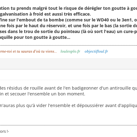
ion tu prends malgré tout le risque de dérégler ton goutte à go
lvanisation à froid est aussi très efficace.
ès fine sur l'embout de ta bombe (comme sur le WD40 ou le 3en1, o
ne fois par le haut du réservoir, et une fois par le bas (la sortie 
sses dans le trou de sortie du pointeau (là où sort l'eau) un cure-pi
nquille pour ton goutte à goutte...
urne-toi et tu sauras d'où tu viens...
loulexplo.fr
objectifloul.fr
r des résidus de rouille avant de l'en badigeonner d'un antirouille 
ain et secouer l'ensemble un bon moment.
 n'auras plus qu'à vider l'ensemble et dépoussiérer avant d'applique
ors !-