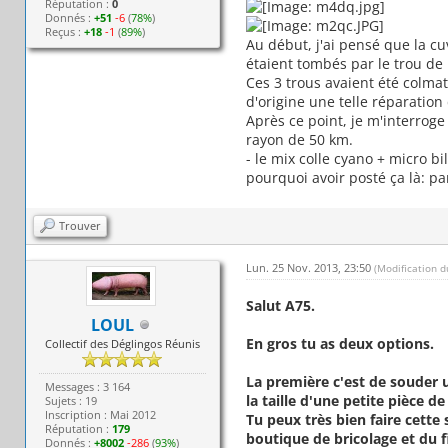
Réputation :
0
Donnés :
+51
-6
(
78%
)
Reçus :
+18
-1
(
89%
)
Au début, j'ai pensé que la cu
étaient tombés par le trou de 
Ces 3 trous avaient été colmat
d'origine une telle réparatio
Après ce point, je m'interroge
rayon de 50 km.
- le mix colle cyano + micro bi
pourquoi avoir posté ça là: pa
Trouver
Lun. 25 Nov. 2013, 23:50
(Modification 
Salut A75.
LOUL
En gros tu as deux options.
Collectif des Déglingos Réunis
La première c'est de souder u
Messages : 3 164
la taille d'une petite pièce d
Sujets : 19
Inscription : Mai 2012
Tu peux très bien faire cette
Réputation :
179
boutique de bricolage et du 
Donnés :
+8002
-286
(
93%
)