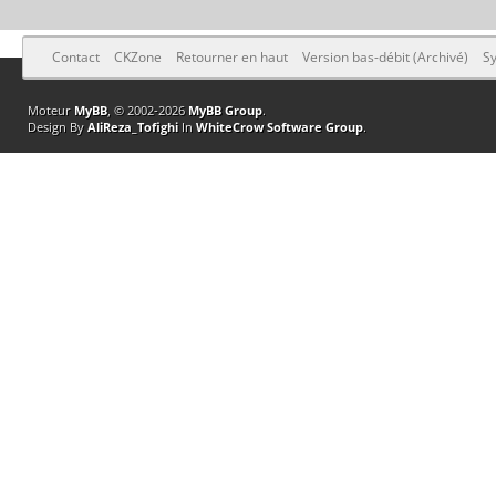
Contact
CKZone
Retourner en haut
Version bas-débit (Archivé)
Sy
Moteur
MyBB
, © 2002-2026
MyBB Group
.
Design By
AliReza_Tofighi
In
WhiteCrow Software Group
.