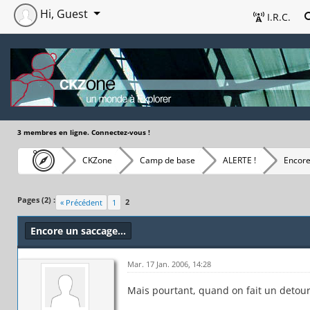
Hi, Guest
I.R.C.
3 membres en ligne. Connectez-vous !
CKZone
Camp de base
ALERTE !
Encore
Pages (2) :
2
« Précédent
1
Encore un saccage...
Mar. 17 Jan. 2006, 14:28
Mais pourtant, quand on fait un detour