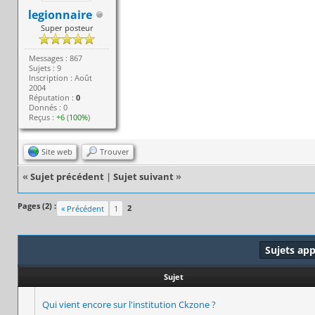
legionnaire
Super posteur
Messages : 867
Sujets : 9
Inscription : Août
2004
Réputation :
0
Donnés : 0
Reçus :
+6
(
100%
)
Site web
Trouver
«
Sujet précédent
|
Sujet suivant
»
Pages (2) :
2
« Précédent
1
Sujets ap
Sujet
Qui vient encore sur l'institution Ckzone ?