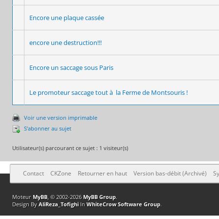
Encore une plaque cassée
encore une destruction!!!
Encore un saccage sous Paris
Le promoteur saccage tout à la Ferme de Montsouris !
Voir une version imprimable
S’abonner au sujet
Utilisateur(s) parcourant ce sujet : 1 visiteur(s)
Contact
CKZone
Retourner en haut
Version bas-débit (Archivé)
Sy
Moteur
MyBB
, © 2002-2026
MyBB Group
.
Design By
AliReza_Tofighi
In
WhiteCrow Software Group
.