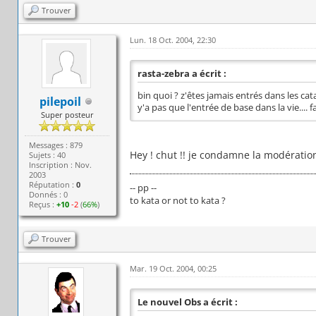
Trouver
Lun. 18 Oct. 2004, 22:30
rasta-zebra a écrit :
bin quoi ? z'êtes jamais entrés dans les ca
pilepoil
y'a pas que l'entrée de base dans la vie.... 
Super posteur
Messages : 879
Hey ! chut !! je condamne la modération,
Sujets : 40
Inscription : Nov.
2003
Réputation :
0
-- pp --
Donnés : 0
to kata or not to kata ?
Reçus :
+10
-2
(
66%
)
Trouver
Mar. 19 Oct. 2004, 00:25
Le nouvel Obs a écrit :