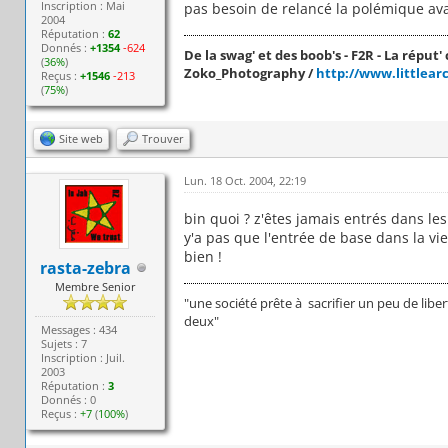
Inscription : Mai
pas besoin de relancé la polémique avan
2004
Réputation :
62
Donnés :
+1354
-624
De la swag' et des boob's - F2R - La réput' c
(
36%
)
Zoko_Photography /
http://www.littlear
Reçus :
+1546
-213
(
75%
)
Site web
Trouver
Lun. 18 Oct. 2004, 22:19
bin quoi ? z'êtes jamais entrés dans les
y'a pas que l'entrée de base dans la vie
bien !
rasta-zebra
Membre Senior
"une société prête à sacrifier un peu de libert
deux"
Messages : 434
Sujets : 7
Inscription : Juil.
2003
Réputation :
3
Donnés : 0
Reçus :
+7
(
100%
)