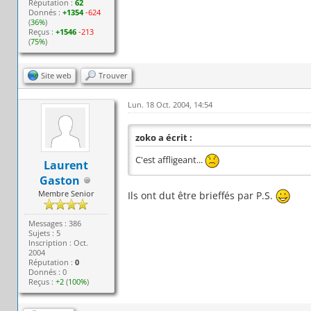
Réputation :
62
Donnés :
+1354
-624
(
36%
)
Reçus :
+1546
-213
(
75%
)
Site web
Trouver
Lun. 18 Oct. 2004, 14:54
zoko a écrit :
C'est affligeant...
Laurent
Gaston
Membre Senior
Ils ont dut être brieffés par P.S.
Messages : 386
Sujets : 5
Inscription : Oct.
2004
Réputation :
0
Donnés : 0
Reçus :
+2
(
100%
)