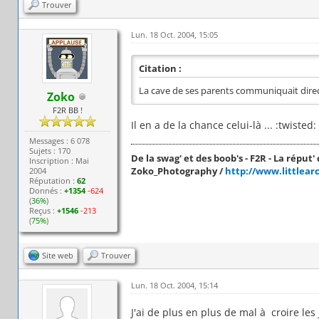
Trouver
Lun. 18 Oct. 2004, 15:05
Citation :
La cave de ses parents communiquait dire
Zoko
F2R BB !
Il en a de la chance celui-là ... :twisted:
Messages : 6 078
Sujets : 170
De la swag' et des boob's - F2R - La réput' c
Inscription : Mai
Zoko_Photography /
http://www.littlear
2004
Réputation :
62
Donnés :
+1354
-624
(
36%
)
Reçus :
+1546
-213
(
75%
)
Site web
Trouver
Lun. 18 Oct. 2004, 15:14
J'ai de plus en plus de mal à croire le