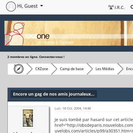
Hi, Guest
I.R.C.
2 membres en ligne. Connectez-vous !
CKZone
Camp de base
Les Médias
Enco
Encore un gag de nos amis journaleux...
Lun. 18 Oct. 2004, 14:48
Je suis tombé par hasard sur cet article
href="http://obsdeparis.nouvelobs.com
uvelobs.com/articles/p99/a30351.htm</