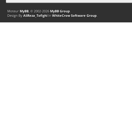
Moteur
MyBB
, © 2002-2026
MyBB Group
.
Design By
AliReza_Tofighi
In
WhiteCrow Software Group
.