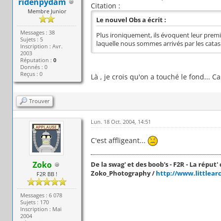
ridenpydam
Citation :
Membre Junior
Le nouvel Obs a écrit :
Messages : 38
Plus ironiquement, ils évoquent leur prem
Sujets : 5
laquelle nous sommes arrivés par les catas
Inscription : Avr.
2003
Réputation :
0
Donnés : 0
Reçus : 0
Là , je crois qu'on a touché le fond..
Trouver
Lun. 18 Oct. 2004, 14:51
C'est affligeant...
Zoko
De la swag' et des boob's - F2R - La réput' c
Zoko_Photography /
http://www.littlear
F2R BB !
Messages : 6 078
Sujets : 170
Inscription : Mai
2004