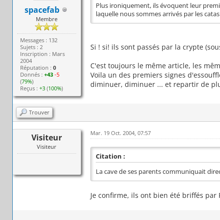
Plus ironiquement, ils évoquent leur prem
spacefab
laquelle nous sommes arrivés par les catas
Membre
Messages : 132
Si ! si! ils sont passés par la crypte (sous
Sujets : 2
Inscription : Mars
2004
C'est toujours le même article, les mêm
Réputation :
0
Voila un des premiers signes d'essouffl
Donnés :
+43
-5
(
79%
)
diminuer, diminuer ... et repartir de pl
Reçus :
+3
(
100%
)
Trouver
Mar. 19 Oct. 2004, 07:57
Visiteur
Visiteur
Citation :
La cave de ses parents communiquait dire
Je confirme, ils ont bien été briffés par 