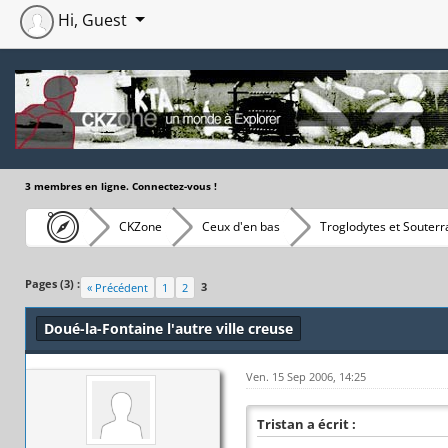
Hi, Guest
3 membres en ligne. Connectez-vous !
CKZone
Ceux d'en bas
Troglodytes et Souterr
Moyenne : 4 (4 vote(s))
1
2
3
4
5
Pages (3) :
3
« Précédent
1
2
Doué-la-Fontaine l'autre ville creuse
Ven. 15 Sep 2006, 14:25
Tristan a écrit :