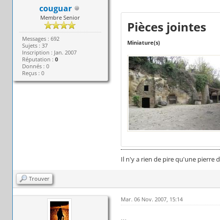
couguar
Membre Senior
Pièces jointes
Messages : 692
Miniature(s)
Sujets : 37
Inscription : Jan. 2007
Réputation :
0
Donnés : 0
Reçus : 0
Il n'y a rien de pire qu'une pierre
Trouver
Mar. 06 Nov. 2007, 15:14
...