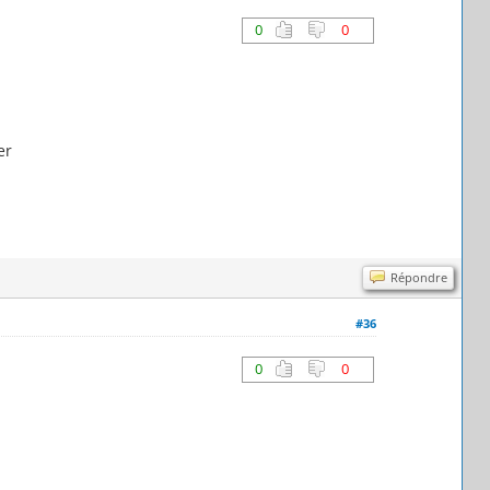
0
0
er
Répondre
#36
0
0