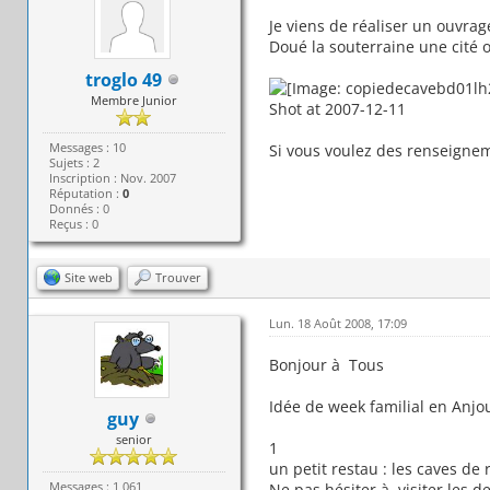
Je viens de réaliser un ouvrag
Doué la souterraine une cité o
troglo 49
Membre Junior
Shot at 2007-12-11
Messages : 10
Si vous voulez des renseignem
Sujets : 2
Inscription : Nov. 2007
Réputation :
0
Donnés : 0
Reçus : 0
Site web
Trouver
Lun. 18 Août 2008, 17:09
Bonjour à Tous
Idée de week familial en Anjo
guy
senior
1
un petit restau : les caves de
Messages : 1 061
Ne pas hésiter à visiter les de