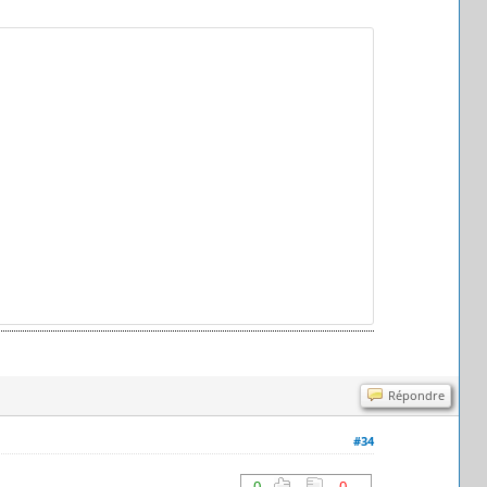
Répondre
#34
0
0