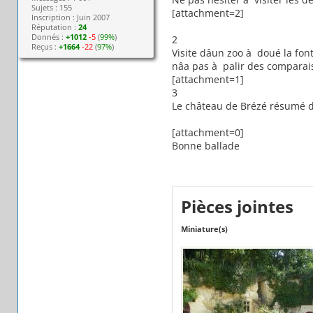
Sujets : 155
[attachment=2]
Inscription : Juin 2007
Réputation :
24
Donnés :
+1012
-5
(
99%
)
2
Reçus :
+1664
-22
(
97%
)
Visite dâun zoo à doué la fo
nâa pas à palir des comparai
[attachment=1]
3
Le château de Brézé résumé de 
[attachment=0]
Bonne ballade
Pièces jointes
Miniature(s)