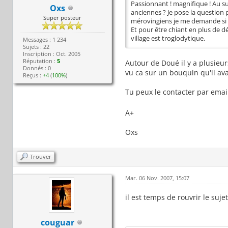
Passionnant ! magnifique ! Au sujet
Oxs
anciennes ? Je pose la question 
Super posteur
mérovingiens je me demande si lâ
Et pour être chiant en plus de dé
village est troglodytique.
Messages : 1 234
Sujets : 22
Inscription : Oct. 2005
Réputation :
5
Autour de Doué il y a plusieur
Donnés : 0
vu ca sur un bouquin qu'il ava
Reçus :
+4
(
100%
)
Tu peux le contacter par email 
A+
Oxs
Trouver
Mar. 06 Nov. 2007, 15:07
il est temps de rouvrir le suje
couguar