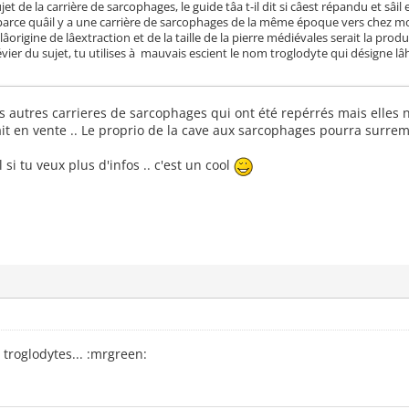
 de la carrière de sarcophages, le guide tâa t-il dit si câest répandu et sâ
parce quâil y a une carrière de sarcophages de la même époque vers chez moi
origine de lâextraction et de la taille de la pierre médiévales serait la pro
vier du sujet, tu utilises à mauvais escient le nom troglodyte qui désigne lâ
s autres carrieres de sarcophages qui ont été repérrés mais elles 
it en vente .. Le proprio de la cave aux sarcophages pourra surreme
si tu veux plus d'infos .. c'est un cool
t troglodytes... :mrgreen: