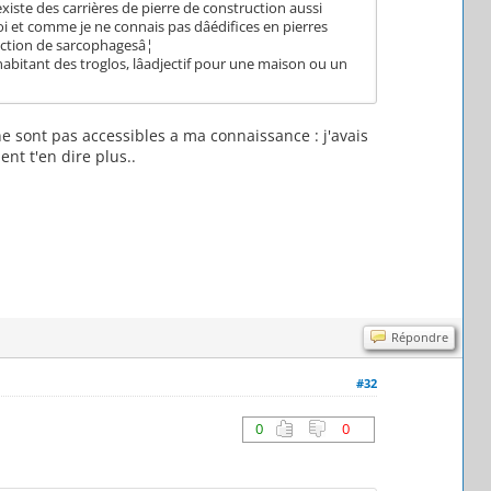
il existe des carrières de pierre de construction aussi
 et comme je ne connais pas dâédifices en pierres
duction de sarcophagesâ¦
habitant des troglos, lâadjectif pour une maison ou un
ne sont pas accessibles a ma connaissance : j'avais
nt t'en dire plus..
Répondre
#32
0
0