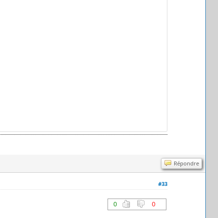
Répondre
#33
0
0