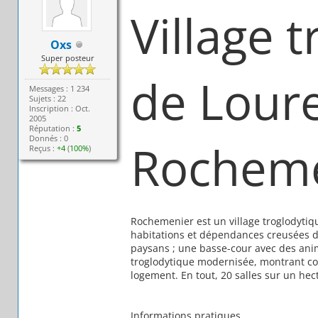
Village 
Oxs
Super posteur
de Lour
Messages : 1 234
Sujets : 22
Inscription : Oct.
2005
Réputation :
5
Donnés : 0
Rocheme
Reçus :
+4
(
100%
)
Rochemenier est un village troglodytiqu
habitations et dépendances creusées da
paysans ; une basse-cour avec des ani
troglodytique modernisée, montrant com
logement. En tout, 20 salles sur un hec
Informations pratiques