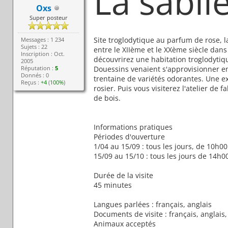
La sabli
Oxs
Super posteur
Site troglodytique au parfum de rose, la
Messages : 1 234
Sujets : 22
entre le XIIème et le XXème siècle dans
Inscription : Oct.
découvrirez une habitation troglodytiqu
2005
Réputation :
5
Douessins venaient s'approvisionner en 
Donnés : 0
trentaine de variétés odorantes. Une expo
Reçus :
+4
(
100%
)
rosier. Puis vous visiterez l'atelier de
de bois.
Informations pratiques
Périodes d'ouverture
1/04 au 15/09 : tous les jours, de 10h
15/09 au 15/10 : tous les jours de 14h0
Durée de la visite
45 minutes
Langues parlées : français, anglais
Documents de visite : français, anglais
Animaux acceptés