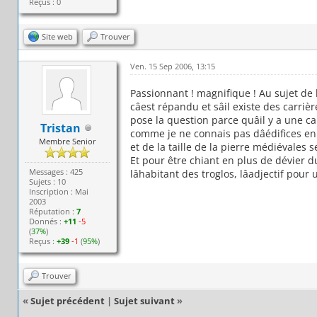
Reçus : 0
Site web
Trouver
Ven. 15 Sep 2006, 13:15
Passionnant ! magnifique ! Au sujet de la
câest répandu et sâil existe des carr
pose la question parce quâil y a une
Tristan
comme je ne connais pas dâédifices en 
Membre Senior
et de la taille de la pierre médiévales 
Et pour être chiant en plus de dévier d
Messages : 425
lâhabitant des troglos, lâadjectif po
Sujets : 10
Inscription : Mai
2003
Réputation :
7
Donnés :
+11
-5
(
37%
)
Reçus :
+39
-1
(
95%
)
Trouver
«
Sujet précédent
|
Sujet suivant
»