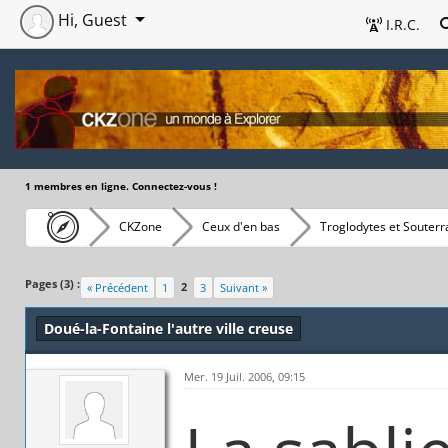
Hi, Guest
I.R.C.
1 membres en ligne. Connectez-vous !
CKZone
Ceux d'en bas
Troglodytes et Souterr
Pages (3) :
2
« Précédent
1
3
Suivant »
Doué-la-Fontaine l'autre ville creuse
Mer. 19 Juil. 2006, 09:15