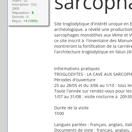
sarcoph
Sujets : 22
Inscription : Oct.
2005
Réputation :
5
Donnés : 0
Reçus :
+4
(
100%
)
Site troglodytique d'intérêt unique en 
archéologique, a révélé une production 
sarcophages monolithes aux Vème et VIèm
ce site inscrit à l'inventaire des Monu
montreront la fortification de la carriè
l'architecture troglodytique en falun (XI
Informations pratiques
TROGLODYTES - LA CAVE AUX SARCOPHAG
Périodes d'ouverture
25 au 28/05 et du 3/06 au 1/10 : tous l
Toute l'année sur rendez-vous pour le
1/07 au 31/08 : visite nocturne à 20h30 
Durée de la visite
1h00
Langues parlées : français, anglais, ita
Documents de viste : français, anglais,