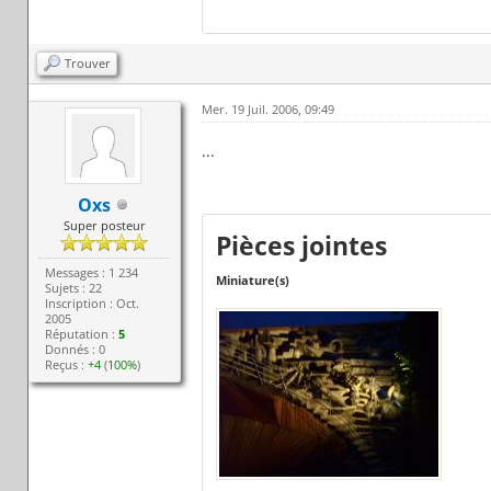
Trouver
Mer. 19 Juil. 2006, 09:49
...
Oxs
Super posteur
Pièces jointes
Messages : 1 234
Miniature(s)
Sujets : 22
Inscription : Oct.
2005
Réputation :
5
Donnés : 0
Reçus :
+4
(
100%
)