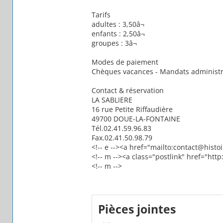
Tarifs
adultes : 3,50â¬
enfants : 2,50â¬
groupes : 3â¬
Modes de paiement
Chèques vacances - Mandats administra
Contact & réservation
LA SABLIERE
16 rue Petite Riffaudière
49700 DOUE-LA-FONTAINE
Tél.02.41.59.96.83
Fax.02.41.50.98.79
<!-- e --><a href="mailto:contact@hist
<!-- m --><a class="postlink" href="ht
<!-- m -->
Pièces jointes