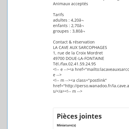
Animaux acceptés
Tarifs
adultes : 4,20â¬
enfants : 2,70â¬
groupes : 3,80â¬
Contact & réservation
LA CAVE AUX SARCOPHAGES
1, rue de la Croix Mordret
49700 DOUE-LA-FONTAINE
Tél./fax.02.41.59.24.95
<!-- e --><a href="mailto:lacaveauxs
e -->
<!-- m --><a class="postlink"
href="http://perso.wanadoo.fr/la.cave
s/</a><!-- m -->
Pièces jointes
Miniature(s)