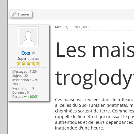
Trouver
Mer. 19 Juil. 2006, 09:56
Les mai
Oxs
Super posteur
troglody
Messages : 1 234
Sujets : 22
Inscription : Oct.
2005
Réputation :
5
Donnés : 0
Reçus :
+4
(
100%
)
Ces maisons, creusées dans le tuffeau,
à celles du Sud-Tunisien (Matmata), ma
cheminées sortent de terre. Comme les 
rappelle le lien étroit qui unissait l
authentiques et de leurs dépendances (
inattendue d'une heure.