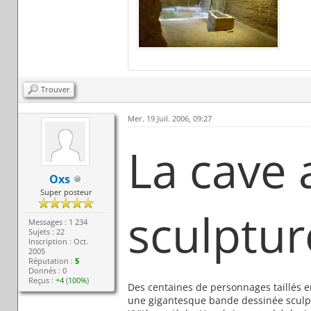
Trouver
Mer. 19 Juil. 2006, 09:27
La cave 
Oxs
Super posteur
sculptur
Messages : 1 234
Sujets : 22
Inscription : Oct.
2005
Réputation :
5
Donnés : 0
Reçus :
+4
(
100%
)
Des centaines de personnages taillés e
une gigantesque bande dessinée sculp