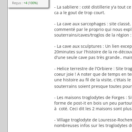
Reçus :
+4
(
100%
)
- La sabliere : coté distillerie y'a tout 
ca a le gout de trop court.
- La cave aux sarcophages : site classé, 
commenté par le proprio qui nous expli
souterrains/caves/troglos de la région :
- La cave aux sculptures : Un lien excep
20minutes sur l'histoire de la re-découv
d'une seule cave pas très grande.. mais 
- Helice terrestre de l'Orbiere : Site t
coeur joie ! A noter que de temps en te
une histoire au fil de la visite, c'étais l
souterrains soient presque toutes pourr
- Les maisons troglodytes de Forges : Si
forme de post-it en bois un peu parto
à coté. Ceci dit les 2 maisons sont plu
- Village troglodyte de Louresse-Rochem
nombreuses infos sur les troglodytes d