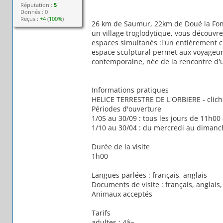
Réputation :
5
Donnés : 0
Reçus :
+4
(
100%
)
26 km de Saumur, 22km de Doué la Font
un village troglodytique, vous découvr
espaces simultanés :l'un entièrement cr
espace sculptural permet aux voyageurs
contemporaine, née de la rencontre d'u
Informations pratiques
HELICE TERRESTRE DE L'ORBIERE - clic
Périodes d'ouverture
1/05 au 30/09 : tous les jours de 11h0
1/10 au 30/04 : du mercredi au dimanch
Durée de la visite
1h00
Langues parlées : français, anglais
Documents de visite : français, anglais
Animaux acceptés
Tarifs
adultes : 4â¬