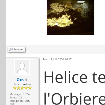
Trouver
Mer. 19 Juil. 2006, 09:47
Helice t
Oxs
Super posteur
l'Orbier
Messages : 1 234
Sujets : 22
Inscription : Oct.
2005