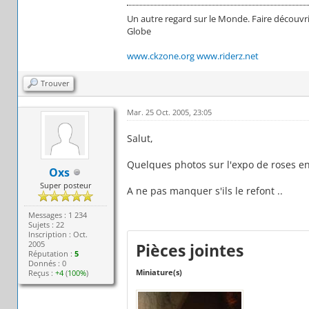
Un autre regard sur le Monde. Faire découvri
Globe
www.ckzone.org
www.riderz.net
Trouver
Mar. 25 Oct. 2005, 23:05
Salut,
Quelques photos sur l'expo de roses en 
Oxs
Super posteur
A ne pas manquer s'ils le refont ..
Messages : 1 234
Sujets : 22
Inscription : Oct.
2005
Pièces jointes
Réputation :
5
Donnés : 0
Miniature(s)
Reçus :
+4
(
100%
)