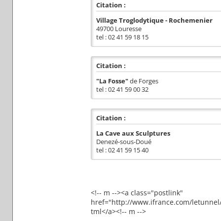
Citation :
Village Troglodytique - Rochemenier
49700 Louresse
tel : 02 41 59 18 15
Citation :
"La Fosse"
de Forges
tel : 02 41 59 00 32
Citation :
La Cave aux Sculptures
Denezé-sous-Doué
tel : 02 41 59 15 40
<!-- m --><a class="postlink"
href="http://www.ifrance.com/letunnel
tml</a><!-- m -->