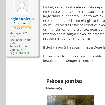
En fait, cet endroit a ete exploite depu
en surface. Pour exploiter le sous-sol 
large dans leur champ. Il doit y avoir 2
legionnaire
exploitaient la roche en elargissant pr
Super posteur
voute. Les pierres etaient resorties ave
un mur de roche mere entre, pour donner
Messages : 867
refermaient la saignee avec de grosses 
Sujets : 9
retrouvaient un champ normal.
Inscription : Août
2004
Réputation :
0
Il doit y avoir 5 Ha sous mines a Doue l
Donnés : 0
Reçus :
+6
(
100%
)
La carriere des perrieres a ete reutili
installee pour temperer l'endroit.
Pièces jointes
Miniature(s)