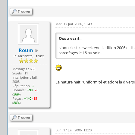
Trouver
Mer. 12 Juil. 2006, 15:43
Oxs a écrit :
sinon c'est ce week end l'edition 2006 et il
Roum
sarcofages le 15 au soir..
In Tartiflette, I trust
Messages : 665
Sujets : 11
Inscription : Juil.
2005
La nature hait l'uniformité et adore la divers
Réputation :
3
Donnés :
+93
-26
(
56%
)
Reçus :
+140
-15
(
80%
)
Trouver
Lun. 17 Juil. 2006, 12:20