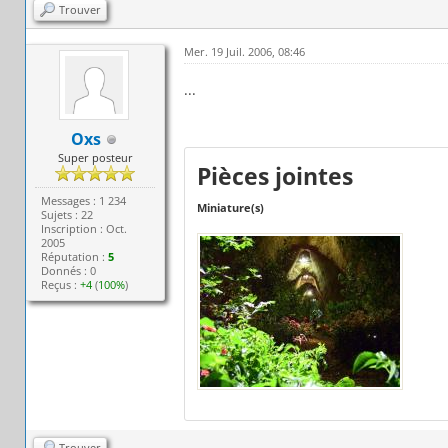
Trouver
Mer. 19 Juil. 2006, 08:46
...
Oxs
Super posteur
Pièces jointes
Messages : 1 234
Miniature(s)
Sujets : 22
Inscription : Oct.
2005
Réputation :
5
Donnés : 0
Reçus :
+4
(
100%
)
Trouver