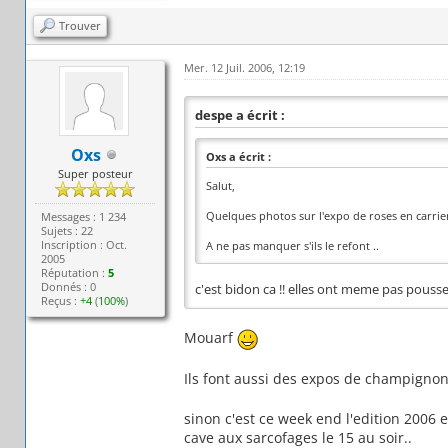
Trouver
Mer. 12 Juil. 2006, 12:19
despe a écrit :
Oxs
Oxs a écrit :
Super posteur
Salut,
Quelques photos sur l'expo de roses en carrier
Messages : 1 234
Sujets : 22
Inscription : Oct.
A ne pas manquer s'ils le refont ..
2005
Réputation :
5
Donnés : 0
c'est bidon ca !! elles ont meme pas pousser 
Reçus :
+4
(
100%
)
Mouarf
Ils font aussi des expos de champignon
sinon c'est ce week end l'edition 2006 e
cave aux sarcofages le 15 au soir..