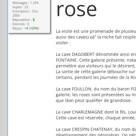
rose
Messages : 1 234
Sujets : 22
Inscription : Oct.
2005
Réputation :
5
Donnés : 0
Reçus :
+4
(
100%
)
La visite est une promenade de plusieu
aussi des caves) oà¹ la roche fait resple
visiter :
La cave DAGOBERT dénommée ainsi en 
FONTAINE. Cette galerie présente, nota
permettre aux visiteurs qui le désirent,
La sortie de cette galerie débouche su
certains, pendant les Journées de la Ro
La cave FOULLON, du nom du baron FOUL
galerie, les roses sont présentées au mi
que lâon peut qualifier de grandiose.
La cave CHARLEMAGNE dont le fils, Loui
Cette cave est réservée, chaque année, a
La cave CRESPIN CHATENAY, du nom du j
développement des pépinières. On pénètr