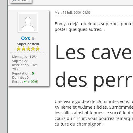
Mer. 19 Juil. 2006, 09:03
Bon y'a déjà quelques superbes photos
poster quelques autres...
Oxs
Les cave
Super posteur
Messages : 1 234
Sujets : 22
Inscription : Oct.
des perr
2005
Réputation :
5
Donnés : 0
Reçus :
+4
(
100%
)
Une visite guidée de 45 minutes vous fe
XVIIIème et XIXème siècles. Surnommées
les salles ainsi obtenues se succèden
cours du circuit, vous pourrez remarquer
culture du champignon.