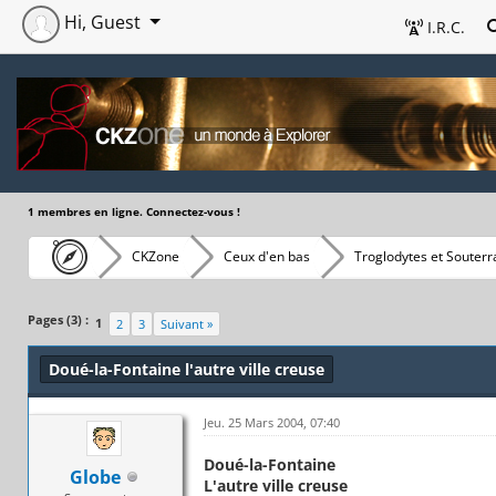
Hi, Guest
I.R.C.
1 membres en ligne. Connectez-vous !
CKZone
Ceux d'en bas
Troglodytes et Souterr
Pages (3) :
1
2
3
Suivant »
Doué-la-Fontaine l'autre ville creuse
Jeu. 25 Mars 2004, 07:40
Doué-la-Fontaine
Globe
L'autre ville creuse