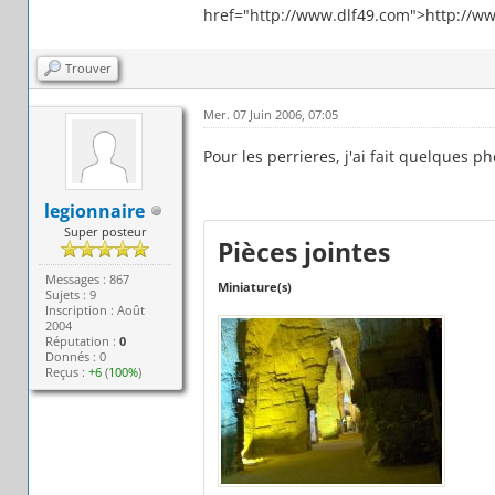
href="http://www.dlf49.com">http://ww
Trouver
Mer. 07 Juin 2006, 07:05
Pour les perrieres, j'ai fait quelques ph
legionnaire
Super posteur
Pièces jointes
Messages : 867
Miniature(s)
Sujets : 9
Inscription : Août
2004
Réputation :
0
Donnés : 0
Reçus :
+6
(
100%
)