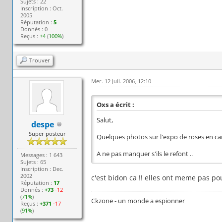
Sujets : 22
Inscription : Oct.
2005
Réputation :
5
Donnés : 0
Reçus :
+4
(
100%
)
Trouver
Mer. 12 Juil. 2006, 12:10
Oxs a écrit :
Salut,
despe
Super posteur
Quelques photos sur l'expo de roses en carr
A ne pas manquer s'ils le refont ..
Messages : 1 643
Sujets : 65
Inscription : Dec.
2002
c'est bidon ca !! elles ont meme pas pou
Réputation :
17
Donnés :
+73
-12
(
71%
)
Ckzone - un monde a espionner
Reçus :
+371
-17
(
91%
)