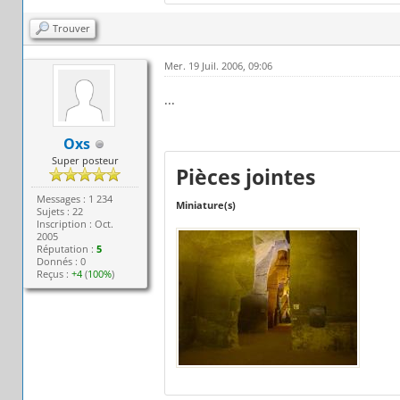
Trouver
Mer. 19 Juil. 2006, 09:06
...
Oxs
Super posteur
Pièces jointes
Messages : 1 234
Miniature(s)
Sujets : 22
Inscription : Oct.
2005
Réputation :
5
Donnés : 0
Reçus :
+4
(
100%
)