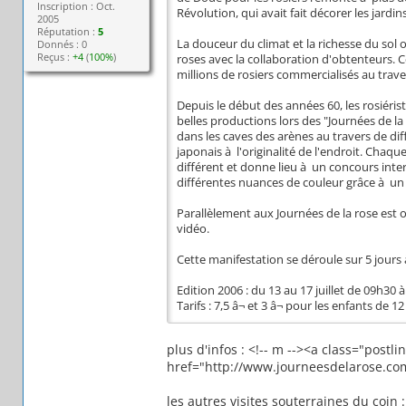
Inscription : Oct.
Révolution, qui avait fait décorer les jardi
2005
Réputation :
5
La douceur du climat et la richesse du sol
Donnés : 0
Reçus :
+4
(
100%
)
roses avec la collaboration d'obtenteurs. 
millions de rosiers commercialisés au trave
Depuis le début des années 60, les rosiéri
belles productions lors des "Journées de l
dans les caves des arènes au travers de dif
japonais à l'originalité de l'endroit. Chaq
différent et donne lieu à un concours intern
différentes nuances de couleur grâce à un s
Parallèlement aux Journées de la rose est
vidéo.
Cette manifestation se déroule sur 5 jours à
Edition 2006 : du 13 au 17 juillet de 09h30
Tarifs : 7,5 â¬ et 3 â¬ pour les enfants de 1
plus d'infos : <!-- m --><a class="postli
href="http://www.journeesdelarose.co
les autres visites souterraines du coin :