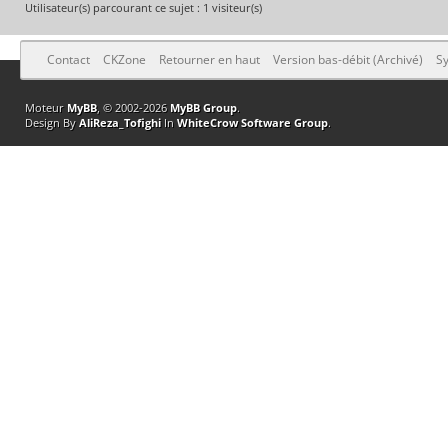
Utilisateur(s) parcourant ce sujet : 1 visiteur(s)
Contact
CKZone
Retourner en haut
Version bas-débit (Archivé)
Sy
Moteur
MyBB
, © 2002-2026
MyBB Group
.
Design By
AliReza_Tofighi
In
WhiteCrow Software Group
.