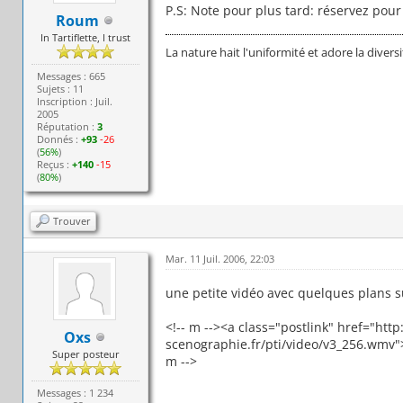
P.S: Note pour plus tard: réservez pour 
Roum
In Tartiflette, I trust
La nature hait l'uniformité et adore la divers
Messages : 665
Sujets : 11
Inscription : Juil.
2005
Réputation :
3
Donnés :
+93
-26
(
56%
)
Reçus :
+140
-15
(
80%
)
Trouver
Mar. 11 Juil. 2006, 22:03
une petite vidéo avec quelques plans su
<!-- m --><a class="postlink" href="htt
Oxs
scenographie.fr/pti/video/v3_256.wmv"
Super posteur
m -->
Messages : 1 234