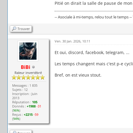
Pitié on dirait la salle de pause de mon
-- Asociale à mi-temps, relou tout le temps --
Trouver
Ven. 30 Jan. 2026, 10:11
Et oui, discord, facebook, telegram, ...
Les temps changent mais c'est p-e cycl
BiBi
Raleur invertébré
Bref, on est vieux stout.
Messages : 1 835
Sujets : 12
Inscription : Juin
2013
Réputation :
105
Donnés :
+1988
-31
(
96%
)
Reçus :
+2215
-59
(
94%
)