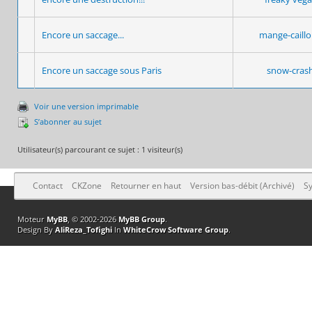
Encore un saccage...
mange-caill
Encore un saccage sous Paris
snow-cras
Voir une version imprimable
S’abonner au sujet
Utilisateur(s) parcourant ce sujet : 1 visiteur(s)
Contact
CKZone
Retourner en haut
Version bas-débit (Archivé)
Sy
Moteur
MyBB
, © 2002-2026
MyBB Group
.
Design By
AliReza_Tofighi
In
WhiteCrow Software Group
.