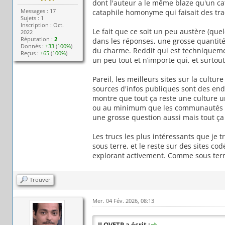
dont l'auteur a le même blaze qu'un ca
Messages : 17
cataphile homonyme qui faisait des tra
Sujets : 1
Inscription : Oct.
Le fait que ce soit un peu austère (qu
2022
Réputation :
2
dans les réponses, une grosse quantité d
Donnés :
+33
(
100%
)
du charme. Reddit qui est techniquemen
Reçus :
+65
(
100%
)
un peu tout et n’importe qui, et surto
Pareil, les meilleurs sites sur la cultur
sources d'infos publiques sont des endro
montre que tout ça reste une culture 
ou au minimum que les communautés en
une grosse question aussi mais tout ça
Les trucs les plus intéressants que je
sous terre, et le reste sur des sites c
explorant activement. Comme sous terre
Trouver
Mer. 04 Fév. 2026, 08:13
ILOVETP a écrit :