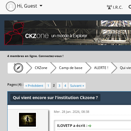
Hi, Guest
I.R.C.
4 membres en ligne. Connectez-vous !
CKZone
Camp de base
ALERTE !
Qui vie
Pages (4) :
2
« Précédent
1
3
4
Suivant »
Qui vient encore sur l'institution Ckzone ?
Mer. 28 Jan. 2026, 08:38
ILOVETP a écrit :