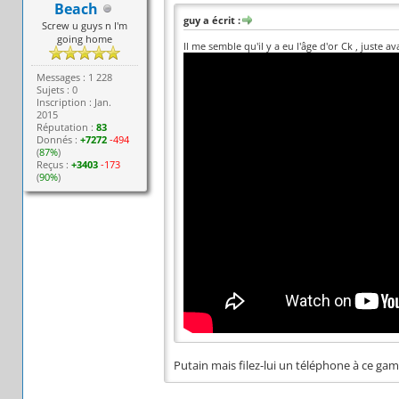
Beach
guy a écrit :
Screw u guys n I'm
going home
Il me semble qu'il y a eu l'âge d'or Ck , juste 
Messages : 1 228
Sujets : 0
Inscription : Jan.
2015
Réputation :
83
Donnés :
+7272
-494
(
87%
)
Reçus :
+3403
-173
(
90%
)
Putain mais filez-lui un téléphone à ce gamin