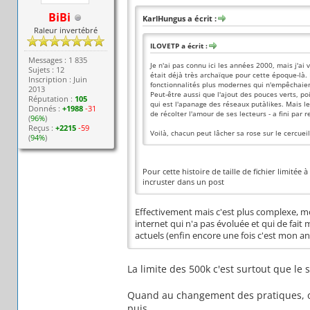
BiBi
KarlHungus a écrit :
Raleur invertébré
ILOVETP a écrit :
Messages : 1 835
Je n'ai pas connu ici les années 2000, mais j'a
Sujets : 12
était déjà très archaïque pour cette époque-là.
Inscription : Juin
fonctionnalités plus modernes qui n'empêchaient
2013
Peut-être aussi que l'ajout des pouces verts, po
Réputation :
105
qui est l'apanage des réseaux putàlikes. Mais l
Donnés :
+1988
-31
de récolter l'amour de ses lecteurs - a fini par r
(
96%
)
Reçus :
+2215
-59
Voilà, chacun peut lâcher sa rose sur le cercue
(
94%
)
Pour cette histoire de taille de fichier limit
incruster dans un post
Effectivement mais c'est plus complexe, mo
internet qui n'a pas évoluée et qui de fa
actuels (enfin encore une fois c'est mon a
La limite des 500k c'est surtout que le 
Quand au changement des pratiques, ou
puis ...