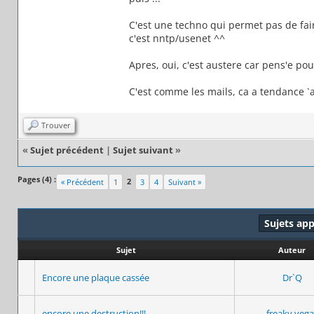
C'est une techno qui permet pas de fair
c'est nntp/usenet ^^
Apres, oui, c'est austere car pens'e pou
C'est comme les mails, ca a tendance `
Trouver
«
Sujet précédent
|
Sujet suivant
»
Pages (4) :
2
« Précédent
1
3
4
Suivant »
Sujets ap
Sujet
Auteur
Encore une plaque cassée
Dr`Q
encore une destruction!!!
freaky vega