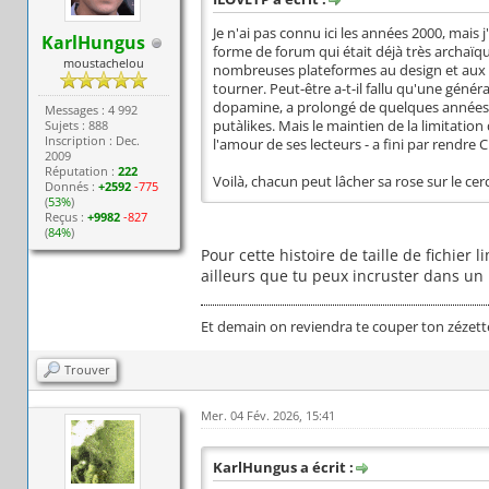
Je n'ai pas connu ici les années 2000, mais
KarlHungus
forme de forum qui était déjà très archaïqu
moustachelou
nombreuses plateformes au design et aux f
tourner. Peut-être a-t-il fallu qu'une géné
dopamine, a prolongé de quelques années la 
Messages : 4 992
Sujets : 888
putàlikes. Mais le maintien de la limitati
Inscription : Dec.
l'amour de ses lecteurs - a fini par rendre C
2009
Réputation :
222
Voilà, chacun peut lâcher sa rose sur le ce
Donnés :
+2592
-775
(
53%
)
Reçus :
+9982
-827
(
84%
)
Pour cette histoire de taille de fichie
ailleurs que tu peux incruster dans un
Et demain on reviendra te couper ton zézett
Trouver
Mer. 04 Fév. 2026, 15:41
KarlHungus a écrit :