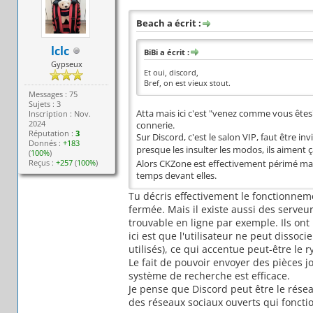
Beach a écrit :
lclc
BiBi a écrit :
Gypseux
Et oui, discord,
Bref, on est vieux stout.
Messages : 75
Sujets : 3
Atta mais ici c'est "venez comme vous êtes"
Inscription : Nov.
2024
connerie.
Réputation :
3
Sur Discord, c'est le salon VIP, faut être in
Donnés :
+183
presque les insulter les modos, ils aiment 
(
100%
)
Reçus :
+257
(
100%
)
Alors CKZone est effectivement périmé mai
temps devant elles.
Tu décris effectivement le fonctionne
fermée. Mais il existe aussi des serveur
trouvable en ligne par exemple. Ils on
ici est que l'utilisateur ne peut dissoci
utilisés), ce qui accentue peut-être le
Le fait de pouvoir envoyer des pièces j
système de recherche est efficace.
Je pense que Discord peut être le résea
des réseaux sociaux ouverts qui fonct