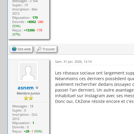
Messages : 3 164
Sujets : 19
Inscription : Mai
2012
Réputation :
179
Donnés :
+8002
-286
(
93%
)
Reçus :
+13306
-178
(
97%
)
Site web
Trouver
Sam. 31 Jan. 2026, 13:14
Les réseaux sociaux ont largement sup
Néanmoins ces derniers possèdent que
aisément rechercher dedans (essayez 
asnem
passer l'an dernier). Un autre avantag
Membre Junior
inhabituel sur Instagram avec ses messa
Donc oui, CKZone résiste encore et c'es
Messages : 18
Sujets : 0
Inscription : Oct.
2012
Réputation :
1
Donnés : 0
Reçus :
+28
-1
(
93%
)