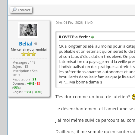
Trouver
Dim. 01 Fév. 2026, 11:40
ILOVETP a écrit :
Belial
CK a longtemps été, au moins pour la catap
Mercenaire du remblai
publiable et on estimait qu'on serait lu de
et son taux d'élucidation très élevé. On peu
l'atomisation du paysage rend la veille pr
Messages : 148
Sujets : 13
l'individualisation des pratiques autrefois 
Inscription : Sep
les prétentions anarcho-autonomes et under
2019
brouillards dans les infamies que je lis au-
Réputation :
21
VIP.... Ma bonne dame !)
Donnés :
+645
-15
(
95%
)
Reçus :
+381
(
100%
)
T'es dur comme un bout de lutétien*
Le désenchantement et l'amertume se cu
J'ai moi même suivi ce parcours au comb
D'ailleurs, il me semble qu'en souterrai