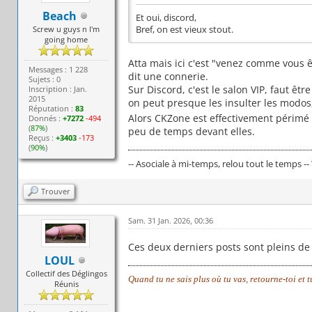
Beach
Et oui, discord,
Screw u guys n I'm
Bref, on est vieux stout.
going home
Atta mais ici c'est "venez comme vous ê
Messages : 1 228
dit une connerie.
Sujets : 0
Sur Discord, c'est le salon VIP, faut êtr
Inscription : Jan.
2015
on peut presque les insulter les modos,
Réputation :
83
Alors CKZone est effectivement périmé 
Donnés :
+7272
-494
(
87%
)
peu de temps devant elles.
Reçus :
+3403
-173
(
90%
)
-- Asociale à mi-temps, relou tout le temps --
Trouver
Sam. 31 Jan. 2026, 00:36
Ces deux derniers posts sont pleins de
LOUL
Collectif des Déglingos
Quand tu ne sais plus où tu vas, retourne-toi et 
Réunis