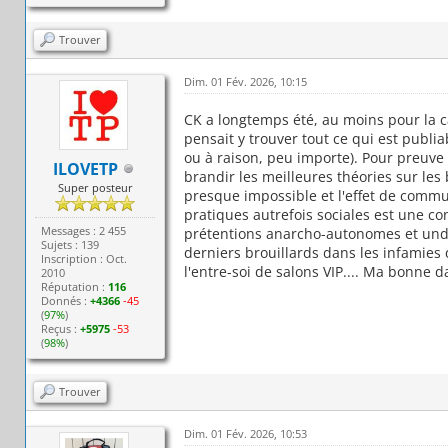
Trouver
Dim. 01 Fév. 2026, 10:15
CK a longtemps été, au moins pour la 
pensait y trouver tout ce qui est publiab
ou à raison, peu importe). Pour preuve 
ILOVETP
brandir les meilleures théories sur les 
Super posteur
presque impossible et l'effet de commu
pratiques autrefois sociales est une con
Messages : 2 455
prétentions anarcho-autonomes et under
Sujets : 139
derniers brouillards dans les infamies 
Inscription : Oct.
l'entre-soi de salons VIP.... Ma bonne d
2010
Réputation :
116
Donnés :
+4366
-45
(
97%
)
Reçus :
+5975
-53
(
98%
)
Trouver
Dim. 01 Fév. 2026, 10:53