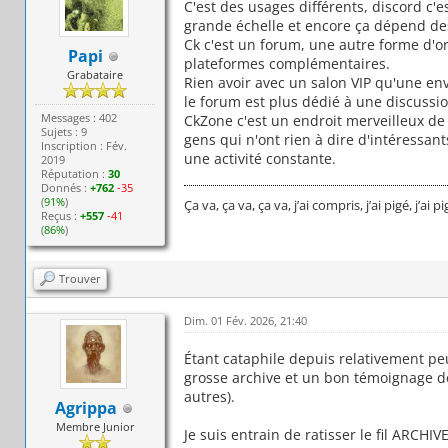
C'est des usages différents, discord c'
grande échelle et encore ça dépend des
Ck c'est un forum, une autre forme d'or
Papi
plateformes complémentaires.
Grabataire
Rien avoir avec un salon VIP qu'une en
le forum est plus dédié à une discussio
Messages : 402
CkZone c'est un endroit merveilleux de 
Sujets : 9
gens qui n'ont rien à dire d'intéressan
Inscription : Fév.
une activité constante.
2019
Réputation :
30
Donnés :
+762
-35
(
91%
)
Ça va, ça va, ça va, j’ai compris, j’ai pigé, j’ai 
Reçus :
+557
-41
(
86%
)
Trouver
Dim. 01 Fév. 2026, 21:40
Étant cataphile depuis relativement p
grosse archive et un bon témoignage de 
autres).
Agrippa
Membre Junior
Je suis entrain de ratisser le fil ARCHIVE