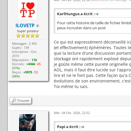
(Modification du message : 
KarlHungus a écrit :
Pour cette histoire de taille de fichier li
ILOVETP
peux incruster dans un post
Super posteur
Ce qui est expressément déconseillé i
Messages : 2 455
(et effectivement) éphémères. Toutes le
Sujets : 139
Inscription : Oct.
que la lecture d'une discussion portant
2010
stockage ont rapidement explosé depuis l
Réputation :
116
je goûte même cette pureté originelle q
Donnés :
+4366
-45
(
97%
)
AOL, mais il faut être lucide sur l'app
Reçus :
+5975
-53
lire et ne le font pas. Cette façon qu'a 
(
98%
)
évolutions de son environnement, c'est 
Toi-même tu sais.
Trouver
Mer. 04 Fév. 2026, 22:52
Papi a écrit :