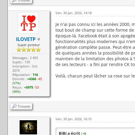
Trouver
Ven. 30 Jan. 2026, 14:18
Je n'ai pas connu ici les années 2000, m
tout bout de champ sur cette forme de 
époque-là. Facebook était à son apogée
ILOVETP
fonctionnalités plus modernes qui n'emp
Super posteur
génération complète passe. Peut-être a
de quelques années la possibilité de pre
Messages : 2 455
maintien de la limitation des photos à
Sujets : 139
de ses lecteurs - a fini par rendre CK to
Inscription : Oct.
2010
Réputation :
116
Voilà, chacun peut lâcher sa rose sur l
Donnés :
+4366
-45
(
97%
)
Reçus :
+5975
-53
(
98%
)
Trouver
Ven. 30 Jan. 2026, 16:10
BiBi a écrit :