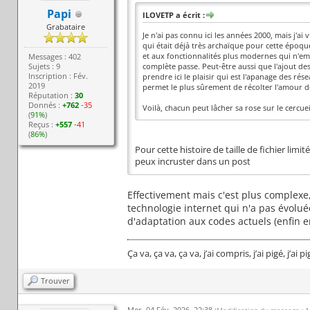
Papi
ILOVETP a écrit :
Grabataire
Je n'ai pas connu ici les années 2000, mais j'
qui était déjà très archaïque pour cette époqu
et aux fonctionnalités plus modernes qui n'emp
Messages : 402
Sujets : 9
complète passe. Peut-être aussi que l'ajout de
Inscription : Fév.
prendre ici le plaisir qui est l'apanage des ré
2019
permet le plus sûrement de récolter l'amour de 
Réputation :
30
Donnés :
+762
-35
Voilà, chacun peut lâcher sa rose sur le cercu
(
91%
)
Reçus :
+557
-41
(
86%
)
Pour cette histoire de taille de fichier li
peux incruster dans un post
Effectivement mais c'est plus complexe,
technologie internet qui n'a pas évolu
d'adaptation aux codes actuels (enfin e
Ça va, ça va, ça va, j’ai compris, j’ai pigé, j’ai 
Trouver
Mer. 04 Fév. 2026, 22:38