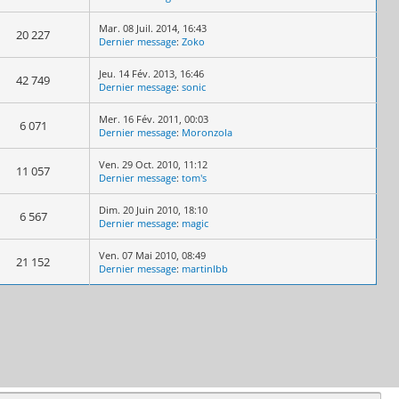
Mar. 08 Juil. 2014, 16:43
20 227
Dernier message
:
Zoko
Jeu. 14 Fév. 2013, 16:46
42 749
Dernier message
:
sonic
Mer. 16 Fév. 2011, 00:03
6 071
Dernier message
:
Moronzola
Ven. 29 Oct. 2010, 11:12
11 057
Dernier message
:
tom's
Dim. 20 Juin 2010, 18:10
6 567
Dernier message
:
magic
Ven. 07 Mai 2010, 08:49
21 152
Dernier message
:
martinlbb