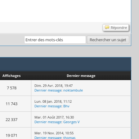
Répondre
Affichages
Dernier message
Dim. 29 Avr. 2018, 19:47
7 578
Dernier message
:
noktambule
Lun. 08 Jan. 2018, 11:12
11 743
Dernier message
:
Bhv
Mar. 01 Août 2017, 16:30
22 337
Dernier message
:
Georges V
Mer. 19 Nov. 2014, 10:55
19 071
Dernier message
:
thomas