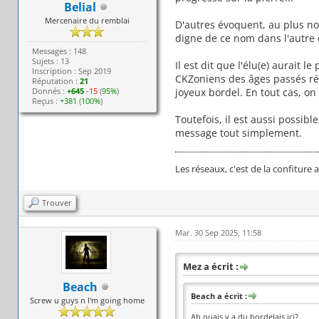
Belial
Mercenaire du remblai
D'autres évoquent, au plus no
digne de ce nom dans l'autre 
Messages : 148
Sujets : 13
Il est dit que l'élu(e) aurait 
Inscription : Sep 2019
CKZoniens des âges passés ré
Réputation :
21
Donnés :
+645
-15
(
95%
)
joyeux bordel. En tout cas, on 
Reçus :
+381
(
100%
)
Toutefois, il est aussi possib
message tout simplement.
Les réseaux, c'est de la confiture
Trouver
Mar. 30 Sep 2025, 11:58
Mez a écrit :
Beach
Beach a écrit :
Screw u guys n I'm going home
Ah ouais y a du bordelais ici?