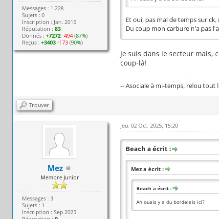
Messages : 1 228
Sujets : 0
Et oui, pas mal de temps sur ck, 
Inscription : Jan. 2015
Du coup mon carbure n'a pas l'a
Réputation :
83
Donnés :
+7272
-494
(
87%
)
Reçus :
+3403
-173
(
90%
)
Je suis dans le secteur mais, 
coup-là!
-- Asociale à mi-temps, relou tout 
Trouver
Jeu. 02 Oct. 2025, 15:20
Beach a écrit :
Mez
Mez a écrit :
Membre Junior
Beach a écrit :
Messages : 3
Ah ouais y a du bordelais ici?
Sujets : 1
Inscription : Sep 2025
Réputation :
0