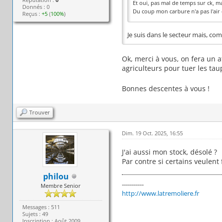
Et oui, pas mal de temps sur ck, ma
Donnés : 0
Du coup mon carbure n'a pas l'air
Reçus :
+5
(
100%
)
Je suis dans le secteur mais, com
Ok, merci à vous, on fera un 
agriculteurs pour tuer les tau
Bonnes descentes à vous !
Trouver
Dim. 19 Oct. 2025, 16:55
J'ai aussi mon stock, désolé ?
Par contre si certains veulent
philou
-----------
Membre Senior
http://www.latremoliere.fr
Messages : 511
Sujets : 49
Inscription : Août 2009