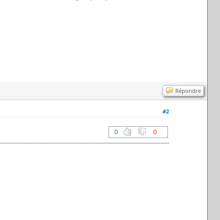
Répondre
#2
0
0