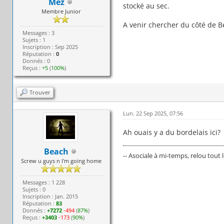
Mez
stocké au sec.
Membre Junior
A venir chercher du côté de B
Messages : 3
Sujets : 1
Inscription : Sep 2025
Réputation :
0
Donnés : 0
Reçus :
+5
(
100%
)
Trouver
Lun. 22 Sep 2025, 07:56
Ah ouais y a du bordelais ici?
Beach
-- Asociale à mi-temps, relou tout 
Screw u guys n I'm going home
Messages : 1 228
Sujets : 0
Inscription : Jan. 2015
Réputation :
83
Donnés :
+7272
-494
(
87%
)
Reçus :
+3403
-173
(
90%
)