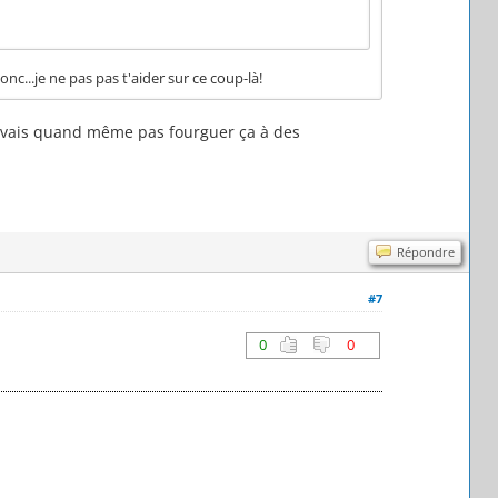
nc...je ne pas pas t'aider sur ce coup-là!
je vais quand même pas fourguer ça à des
Répondre
#7
0
0