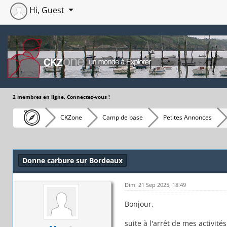
Hi, Guest
2 membres en ligne. Connectez-vous !
CKZone
Camp de base
Petites Annonces
Moyenne : 0 (0 vote(s))
1
2
3
4
5
Donne carbure sur Bordeaux
Dim. 21 Sep 2025, 18:49
Bonjour,
suite à l'arrêt de mes activi