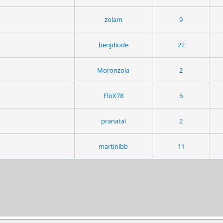
zolam
9
benjdiode
22
Moronzola
2
FloX78
6
pranataï
2
martinlbb
11