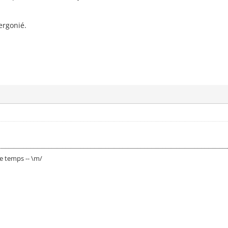
ergonié.
le temps -- \m/