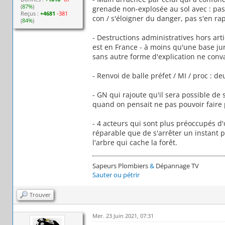
(
87%
)
grenade non-explosée au sol avec : pas 
Reçus :
+4681
-381
con / s'éloigner du danger, pas s'en ra
(
84%
)
- Destructions administratives hors arti
est en France - à moins qu'une base ju
sans autre forme d'explication ne conv
- Renvoi de balle préfet / MI / proc : 
- GN qui rajoute qu'il sera possible de 
quand on pensait ne pas pouvoir faire p
- 4 acteurs qui sont plus préoccupés d'o
réparable que de s'arrêter un instant p
l'arbre qui cache la forêt.
Sapeurs Plombiers
&
Dépannage TV
Sauter ou pétrir
Trouver
Mer. 23 Juin 2021, 07:31