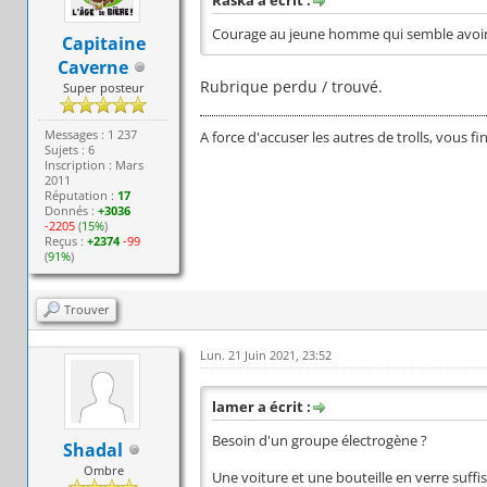
Raska a écrit :
Courage au jeune homme qui semble avoir
Capitaine
Caverne
Rubrique perdu / trouvé.
Super posteur
Messages : 1 237
A force d'accuser les autres de trolls, vous fi
Sujets : 6
Inscription : Mars
2011
Réputation :
17
Donnés :
+3036
-2205
(
15%
)
Reçus :
+2374
-99
(
91%
)
Trouver
Lun. 21 Juin 2021, 23:52
lamer a écrit :
Besoin d'un groupe électrogène ?
Shadal
Ombre
Une voiture et une bouteille en verre suf