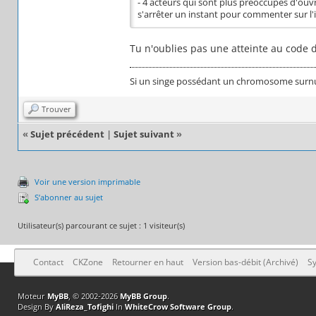
- 4 acteurs qui sont plus préoccupés d'ouvr
s'arrêter un instant pour commenter sur l'il
Tu n'oublies pas une atteinte au code
Si un singe possédant un chromosome surnumér
Trouver
«
Sujet précédent
|
Sujet suivant
»
Voir une version imprimable
S’abonner au sujet
Utilisateur(s) parcourant ce sujet : 1 visiteur(s)
Contact
CKZone
Retourner en haut
Version bas-débit (Archivé)
Sy
Moteur
MyBB
, © 2002-2026
MyBB Group
.
Design By
AliReza_Tofighi
In
WhiteCrow Software Group
.