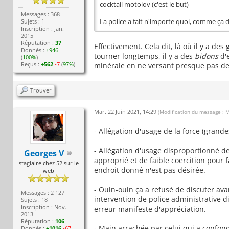
cocktail motolov (c'est le but)
Messages : 368
Sujets : 1
La police a fait n'importe quoi, comme ça d
Inscription : Jan.
2015
Réputation :
37
Effectivement. Cela dit, là où il y a de
Donnés :
+946
tourner longtemps, il y a des
bidons
d'
(
100%
)
Reçus :
+562
-7
(
97%
)
minérale en ne versant presque pas de
Trouver
Mar. 22 Juin 2021, 14:29
(Modification du message : M
- Allégation d'usage de la force (gran
- Allégation d'usage disproportionné d
Georges V
approprié et de faible coercition pour
stagiaire chez 52 sur le
endroit donné n'est pas désirée.
web
- Ouin-ouin ça a refusé de discuter ava
Messages : 2 127
intervention de police administrative di
Sujets : 18
Inscription : Nov.
erreur manifeste d'appréciation.
2013
Réputation :
106
- Main arrachée par celui qui a confond
Donnés :
+1016
-67