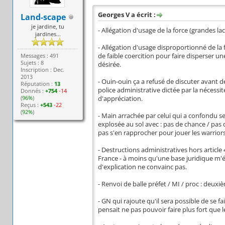
Georges V a écrit :
Land-scape
je jardine, tu
- Allégation d'usage de la force (grandes 
jardines...
- Allégation d'usage disproportionné de la
Messages : 491
de faible coercition pour faire disperser 
Sujets : 8
désirée.
Inscription : Dec.
2013
- Ouin-ouin ça a refusé de discuter avant d
Réputation :
13
police administrative dictée par la nécessi
Donnés :
+754
-14
(
96%
)
d'appréciation.
Reçus :
+543
-22
(
92%
)
- Main arrachée par celui qui a confondu s
explosée au sol avec : pas de chance / pas d
pas s'en rapprocher pour jouer les warriors
- Destructions administratives hors article 
France - à moins qu'une base juridique m'é
d'explication ne convainc pas.
- Renvoi de balle préfet / MI / proc : deux
- GN qui rajoute qu'il sera possible de se 
pensait ne pas pouvoir faire plus fort que l