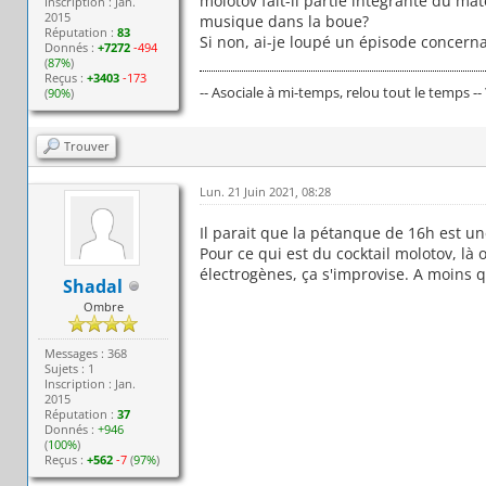
molotov fait-il partie intégrante du m
Inscription : Jan.
2015
musique dans la boue?
Réputation :
83
Si non, ai-je loupé un épisode concern
Donnés :
+7272
-494
(
87%
)
Reçus :
+3403
-173
-- Asociale à mi-temps, relou tout le temps --
(
90%
)
Trouver
Lun. 21 Juin 2021, 08:28
Il parait que la pétanque de 16h est une
Pour ce qui est du cocktail molotov, là 
électrogènes, ça s'improvise. A moins qu
Shadal
Ombre
Messages : 368
Sujets : 1
Inscription : Jan.
2015
Réputation :
37
Donnés :
+946
(
100%
)
Reçus :
+562
-7
(
97%
)