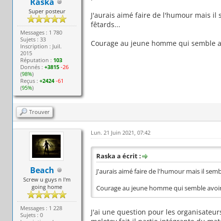
Raska
Super posteur
J'aurais aimé faire de l'humour mais il s
fêtards...
Messages : 1 780
Sujets : 33
Courage au jeune homme qui semble av
Inscription : Juil.
2015
Réputation :
103
Donnés :
+3815
-26
(
98%
)
Reçus :
+2424
-61
(
95%
)
Trouver
Lun. 21 Juin 2021, 07:42
Raska a écrit :
Beach
J'aurais aimé faire de l'humour mais il semble
Screw u guys n I'm
going home
Courage au jeune homme qui semble avoir
Messages : 1 228
J'ai une question pour les organisateurs
Sujets : 0