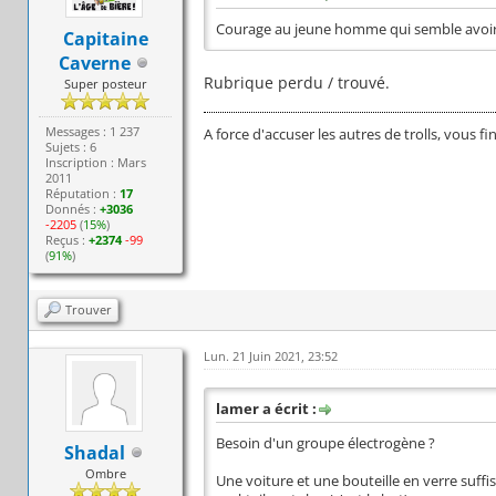
Courage au jeune homme qui semble avoir
Capitaine
Caverne
Rubrique perdu / trouvé.
Super posteur
Messages : 1 237
A force d'accuser les autres de trolls, vous fi
Sujets : 6
Inscription : Mars
2011
Réputation :
17
Donnés :
+3036
-2205
(
15%
)
Reçus :
+2374
-99
(
91%
)
Trouver
Lun. 21 Juin 2021, 23:52
lamer a écrit :
Besoin d'un groupe électrogène ?
Shadal
Ombre
Une voiture et une bouteille en verre suf