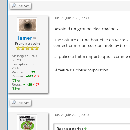
Trouver
Lun. 21 Juin 2021, 09:39
Besoin d'un groupe électrogène ?
lamer
Une voiture et une bouteille en verre 
Prend ma poche
confectionner un cocktail motolov (c'est
Messages : 1 769
La police a fait n'importe quoi, comme 
Sujets : 31
Inscription : Jan.
2006
Lémeure & PitiouW corporation
Réputation :
22
Donnés :
+642
-106
(
71%
)
Reçus :
+1428
-127
(
83%
)
Trouver
Lun. 21 Juin 2021, 09:40
Raska a écrit :