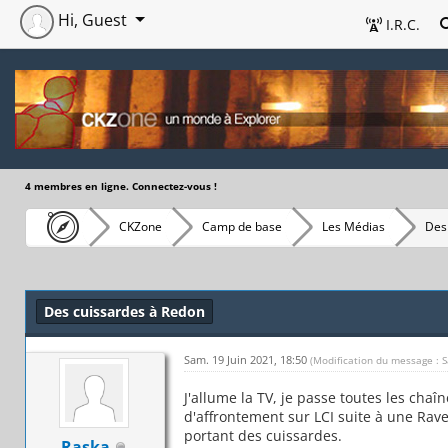
Hi, Guest
I.R.C.
4 membres en ligne. Connectez-vous !
CKZone
Camp de base
Les Médias
Des
Des cuissardes à Redon
Sam. 19 Juin 2021, 18:50
(Modification du message : 
J'allume la TV, je passe toutes les cha
d'affrontement sur LCI suite à une Ra
portant des cuissardes.
Raska