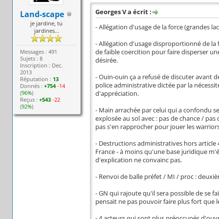
Georges V a écrit :
Land-scape
je jardine, tu
- Allégation d'usage de la force (grandes 
jardines...
- Allégation d'usage disproportionné de la
Messages : 491
de faible coercition pour faire disperser 
Sujets : 8
désirée.
Inscription : Dec.
2013
- Ouin-ouin ça a refusé de discuter avant d
Réputation :
13
police administrative dictée par la nécessi
Donnés :
+754
-14
(
96%
)
d'appréciation.
Reçus :
+543
-22
(
92%
)
- Main arrachée par celui qui a confondu s
explosée au sol avec : pas de chance / pas d
pas s'en rapprocher pour jouer les warriors
- Destructions administratives hors article 
France - à moins qu'une base juridique m'é
d'explication ne convainc pas.
- Renvoi de balle préfet / MI / proc : deux
- GN qui rajoute qu'il sera possible de se 
pensait ne pas pouvoir faire plus fort que l
- 4 acteurs qui sont plus préoccupés d'ouvr