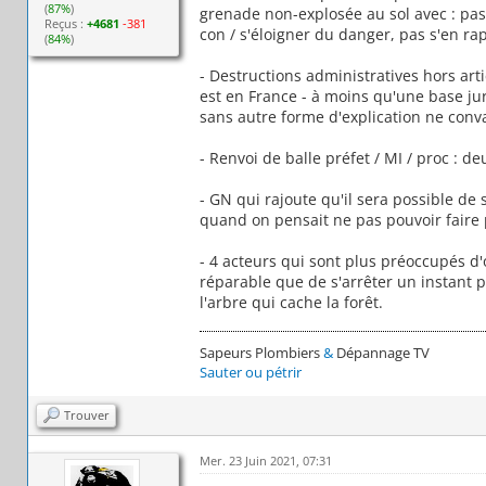
(
87%
)
grenade non-explosée au sol avec : pas 
Reçus :
+4681
-381
con / s'éloigner du danger, pas s'en ra
(
84%
)
- Destructions administratives hors arti
est en France - à moins qu'une base ju
sans autre forme d'explication ne conv
- Renvoi de balle préfet / MI / proc : 
- GN qui rajoute qu'il sera possible de 
quand on pensait ne pas pouvoir faire p
- 4 acteurs qui sont plus préoccupés d'o
réparable que de s'arrêter un instant p
l'arbre qui cache la forêt.
Sapeurs Plombiers
&
Dépannage TV
Sauter ou pétrir
Trouver
Mer. 23 Juin 2021, 07:31