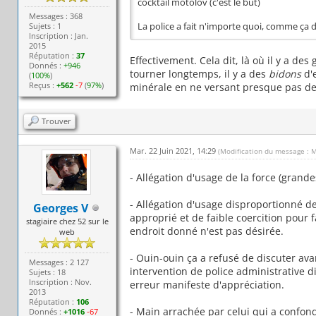
cocktail motolov (c'est le but)
Messages : 368
Sujets : 1
La police a fait n'importe quoi, comme ça d
Inscription : Jan.
2015
Réputation :
37
Effectivement. Cela dit, là où il y a de
Donnés :
+946
tourner longtemps, il y a des
bidons
d'
(
100%
)
Reçus :
+562
-7
(
97%
)
minérale en ne versant presque pas de
Trouver
Mar. 22 Juin 2021, 14:29
(Modification du message : M
- Allégation d'usage de la force (gran
- Allégation d'usage disproportionné d
Georges V
approprié et de faible coercition pour
stagiaire chez 52 sur le
endroit donné n'est pas désirée.
web
- Ouin-ouin ça a refusé de discuter ava
Messages : 2 127
intervention de police administrative di
Sujets : 18
Inscription : Nov.
erreur manifeste d'appréciation.
2013
Réputation :
106
- Main arrachée par celui qui a confond
Donnés :
+1016
-67