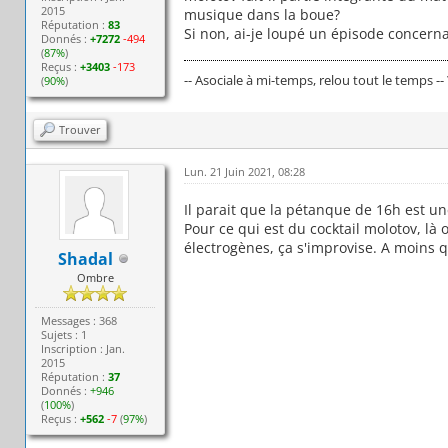
2015
musique dans la boue?
Réputation :
83
Si non, ai-je loupé un épisode concern
Donnés :
+7272
-494
(
87%
)
Reçus :
+3403
-173
-- Asociale à mi-temps, relou tout le temps --
(
90%
)
Trouver
Lun. 21 Juin 2021, 08:28
Il parait que la pétanque de 16h est une
Pour ce qui est du cocktail molotov, là 
électrogènes, ça s'improvise. A moins qu
Shadal
Ombre
Messages : 368
Sujets : 1
Inscription : Jan.
2015
Réputation :
37
Donnés :
+946
(
100%
)
Reçus :
+562
-7
(
97%
)