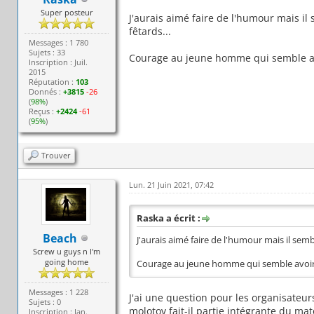
Super posteur
J'aurais aimé faire de l'humour mais il s
fêtards...
Messages : 1 780
Sujets : 33
Courage au jeune homme qui semble av
Inscription : Juil.
2015
Réputation :
103
Donnés :
+3815
-26
(
98%
)
Reçus :
+2424
-61
(
95%
)
Trouver
Lun. 21 Juin 2021, 07:42
Raska a écrit :
Beach
J'aurais aimé faire de l'humour mais il semble
Screw u guys n I'm
going home
Courage au jeune homme qui semble avoir
Messages : 1 228
J'ai une question pour les organisateurs
Sujets : 0
molotov fait-il partie intégrante du m
Inscription : Jan.