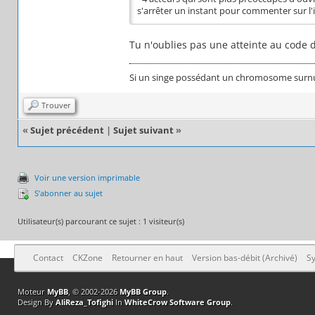
s'arrêter un instant pour commenter sur l'il
Tu n'oublies pas une atteinte au code
Si un singe possédant un chromosome surnumér
Trouver
«
Sujet précédent
|
Sujet suivant
»
Voir une version imprimable
S’abonner au sujet
Utilisateur(s) parcourant ce sujet : 1 visiteur(s)
Contact
CKZone
Retourner en haut
Version bas-débit (Archivé)
Sy
Moteur
MyBB
, © 2002-2026
MyBB Group
.
Design By
AliReza_Tofighi
In
WhiteCrow Software Group
.