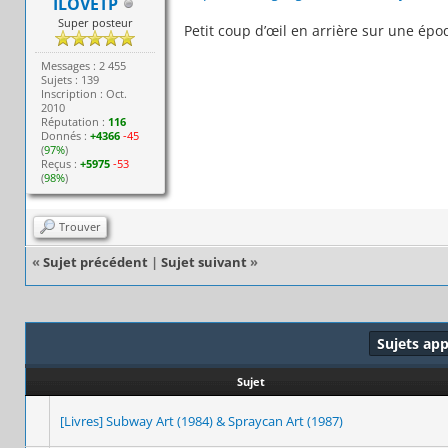
ILOVETP
Super posteur
Petit coup d’œil en arrière sur une ép
Messages : 2 455
Sujets : 139
Inscription : Oct.
2010
Réputation :
116
Donnés :
+4366
-45
(
97%
)
Reçus :
+5975
-53
(
98%
)
Trouver
«
Sujet précédent
|
Sujet suivant
»
Sujets ap
Sujet
[Livres] Subway Art (1984) & Spraycan Art (1987)