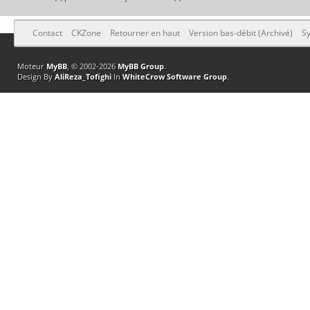
Contact
CKZone
Retourner en haut
Version bas-débit (Archivé)
Sy
Moteur
MyBB
, © 2002-2026
MyBB Group
.
Design By
AliReza_Tofighi
In
WhiteCrow Software Group
.