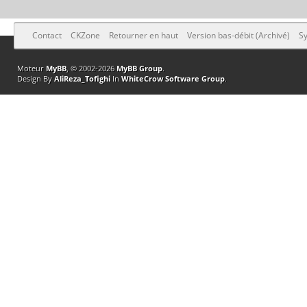
Contact
CKZone
Retourner en haut
Version bas-débit (Archivé)
Sy
Moteur
MyBB
, © 2002-2026
MyBB Group
.
Design By
AliReza_Tofighi
In
WhiteCrow Software Group
.