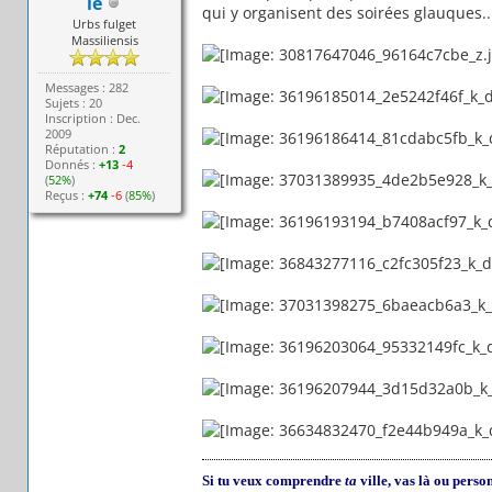
le
qui y organisent des soirées glauques..
Urbs fulget
Massiliensis
Messages : 282
Sujets : 20
Inscription : Dec.
2009
Réputation :
2
Donnés :
+13
-4
(
52%
)
Reçus :
+74
-6
(
85%
)
Si tu veux comprendre
ta
ville, vas là ou perso