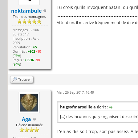
Tu crois qu'ils invoquent Satan, ou qu'
noktambule
Troll des montagnes
Attention, il m'arrive fréquemment de dire d
Messages : 2 506
Sujets : 17
Inscription : Avr.
2009
Réputation :
65
Donnés :
+802
-10
(
97%
)
Reçus :
+3536
-98
(
94%
)
Trouver
Mar. 26 Sep 2017, 16:49
hugsofmarseille a écrit :
[...] des inconnus qui y organisent des soir
Aga
Hélène illuminée
T'en as dis soit trop, soit pas assez. All