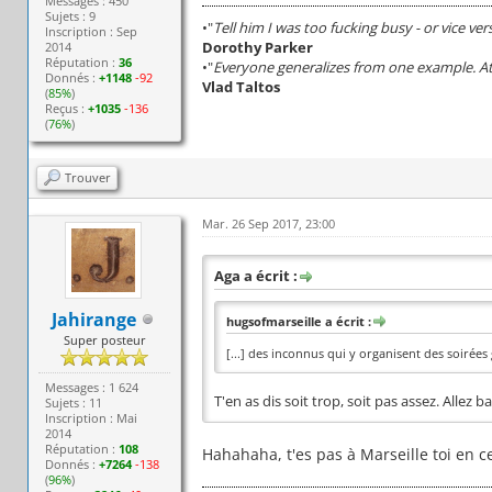
Messages : 450
Sujets : 9
•"
Tell him I was too fucking busy - or vice ver
Inscription : Sep
Dorothy Parker
2014
Réputation :
36
•"
Everyone generalizes from one example. At 
Donnés :
+1148
-92
Vlad Taltos
(
85%
)
Reçus :
+1035
-136
(
76%
)
Trouver
Mar. 26 Sep 2017, 23:00
Aga a écrit :
Jahirange
hugsofmarseille a écrit :
Super posteur
[...] des inconnus qui y organisent des soirées 
Messages : 1 624
T'en as dis soit trop, soit pas assez. Allez ba
Sujets : 11
Inscription : Mai
2014
Réputation :
108
Hahahaha, t'es pas à Marseille toi en
Donnés :
+7264
-138
(
96%
)