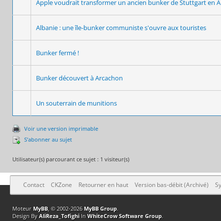
Apple voudrait transformer un ancien bunker de Stuttgart en A
Albanie : une île-bunker communiste s'ouvre aux touristes
Bunker fermé !
Bunker découvert à Arcachon
Un souterrain de munitions
Voir une version imprimable
S’abonner au sujet
Utilisateur(s) parcourant ce sujet : 1 visiteur(s)
Contact
CKZone
Retourner en haut
Version bas-débit (Archivé)
Sy
Moteur
MyBB
, © 2002-2026
MyBB Group
.
Design By
AliReza_Tofighi
In
WhiteCrow Software Group
.