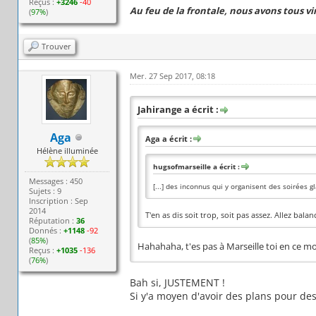
Reçus :
+3246
-40
Au feu de la frontale, nous avons tous v
(
97%
)
Trouver
Mer. 27 Sep 2017, 08:18
Jahirange a écrit :
Aga
Aga a écrit :
Hélène illuminée
hugsofmarseille a écrit :
Messages : 450
[...] des inconnus qui y organisent des soirées g
Sujets : 9
Inscription : Sep
2014
T'en as dis soit trop, soit pas assez. Allez balanc
Réputation :
36
Donnés :
+1148
-92
(
85%
)
Hahahaha, t'es pas à Marseille toi en ce 
Reçus :
+1035
-136
(
76%
)
Bah si, JUSTEMENT !
Si y'a moyen d'avoir des plans pour des