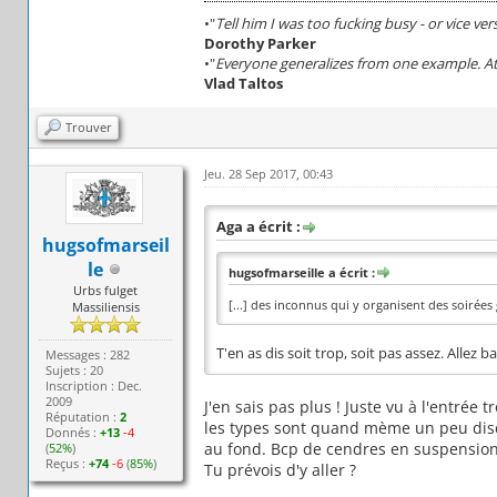
•"
Tell him I was too fucking busy - or vice ver
Dorothy Parker
•"
Everyone generalizes from one example. At 
Vlad Taltos
Trouver
Jeu. 28 Sep 2017, 00:43
Aga a écrit :
hugsofmarseil
le
hugsofmarseille a écrit :
Urbs fulget
[...] des inconnus qui y organisent des soirées 
Massiliensis
T'en as dis soit trop, soit pas assez. Allez ba
Messages : 282
Sujets : 20
Inscription : Dec.
2009
J'en sais pas plus ! Juste vu à l'entrée
Réputation :
2
les types sont quand mème un peu discip
Donnés :
+13
-4
au fond. Bcp de cendres en suspension.
(
52%
)
Reçus :
+74
-6
(
85%
)
Tu prévois d'y aller ?