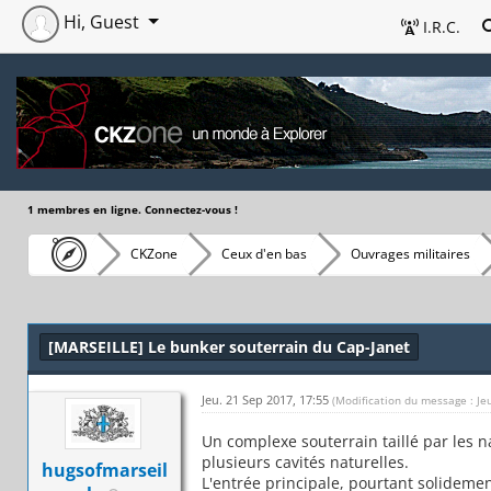
Hi, Guest
I.R.C.
1 membres en ligne. Connectez-vous !
CKZone
Ceux d'en bas
Ouvrages militaires
[MARSEILLE] Le bunker souterrain du Cap-Janet
Jeu. 21 Sep 2017, 17:55
(Modification du message : Je
Un complexe souterrain taillé par les n
plusieurs cavités naturelles.
hugsofmarseil
L'entrée principale, pourtant solidem