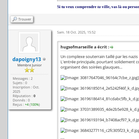
Si tu veux comprendre
ta
ville, vas là ou perso
Trouver
Sam. 18 Oct. 2025, 15:52
hugsofmarseille a écrit :
Un complexe souterrain taillé par les nazis 
dapoigny13
L'entrée principale, pourtant solidement 
Membre Junior
organisent des soirées glauques...
Messages : 2
Sujets : 0
Inscription : Oct.
2025
Réputation :
0
Donnés : 0
Reçus :
+4
(
100%
)