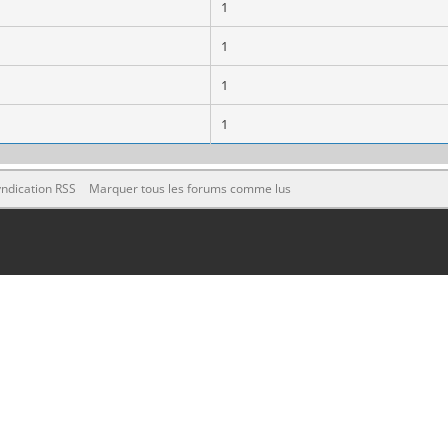
1
1
1
1
ndication RSS
Marquer tous les forums comme lus