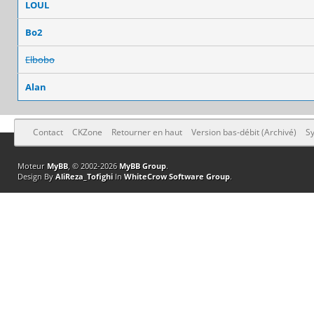
LOUL
Bo2
Elbobo
Alan
Contact
CKZone
Retourner en haut
Version bas-débit (Archivé)
Sy
Moteur
MyBB
, © 2002-2026
MyBB Group
.
Design By
AliReza_Tofighi
In
WhiteCrow Software Group
.