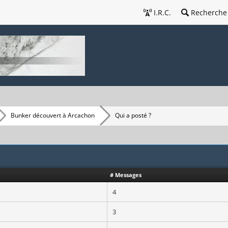
I.R.C.
Recherche
Bunker découvert à Arcachon
Qui a posté ?
# Messages
4
3