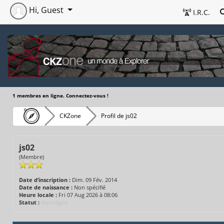
Hi, Guest
I.R.C.
1 membres en ligne. Connectez-vous !
CKZone
Profil de js02
js02
(Membre)
Date d’inscription :
Dim. 09 Fév. 2014
Date de naissance :
Non spécifié
Heure locale :
Fri 07 Aug 2026 à 08:06
Statut :
Hors ligne