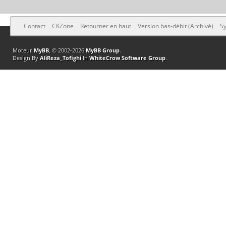
Contact
CKZone
Retourner en haut
Version bas-débit (Archivé)
Sy
Moteur
MyBB
, © 2002-2026
MyBB Group
.
Design By
AliReza_Tofighi
In
WhiteCrow Software Group
.