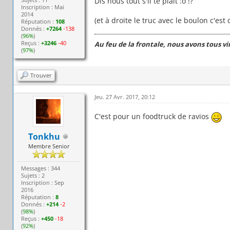
Dis nous tout s'il te plait :o !?
Inscription : Mai
2014
(et à droite le truc avec le boulon c'est 
Réputation :
108
Donnés :
+7264
-138
(
96%
)
Reçus :
+3246
-40
Au feu de la frontale, nous avons tous v
(
97%
)
Trouver
Jeu. 27 Avr. 2017, 20:12
C'est pour un foodtruck de ravios
Tonkhu
Membre Senior
Messages : 344
Sujets : 2
Inscription : Sep
2016
Réputation :
8
Donnés :
+214
-2
(
98%
)
Reçus :
+450
-18
(
92%
)