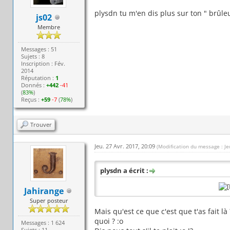
plysdn tu m'en dis plus sur ton " brûle
js02
Membre
Messages : 51
Sujets : 8
Inscription : Fév.
2014
Réputation :
1
Donnés :
+442
-41
(
83%
)
Reçus :
+59
-7
(
78%
)
Trouver
Jeu. 27 Avr. 2017, 20:09
(Modification du message : Je
plysdn a écrit :
Jahirange
Super posteur
Mais qu'est ce que c'est que t'as fait l
quoi ? :o
Messages : 1 624
Sujets : 11