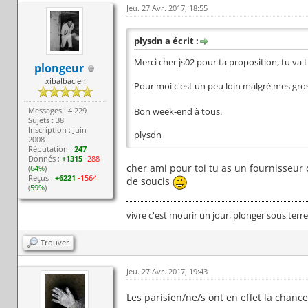
Jeu. 27 Avr. 2017, 18:55
plysdn a écrit :
Merci cher js02 pour ta proposition, tu va t
plongeur
xibalbacien
Pour moi c'est un peu loin malgré mes gro
Messages : 4 229
Bon week-end à tous.
Sujets : 38
Inscription : Juin
plysdn
2008
Réputation :
247
Donnés :
+1315
-288
cher ami pour toi tu as un fournisseur d
(
64%
)
Reçus :
+6221
-1564
de soucis
(
59%
)
vivre c'est mourir un jour, plonger sous terr
Trouver
Jeu. 27 Avr. 2017, 19:43
Les parisien/ne/s ont en effet la chanc