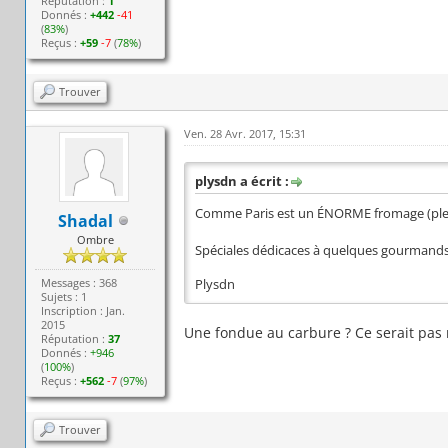
Réputation :
1
Donnés :
+442
-41
(
83%
)
Reçus :
+59
-7
(
78%
)
Trouver
Ven. 28 Avr. 2017, 15:31
plysdn a écrit :
Comme Paris est un ÉNORME fromage (plei
Shadal
Ombre
Spéciales dédicaces à quelques gourmands :
Messages : 368
Plysdn
Sujets : 1
Inscription : Jan.
2015
Une fondue au carbure ? Ce serait pas 
Réputation :
37
Donnés :
+946
(
100%
)
Reçus :
+562
-7
(
97%
)
Trouver