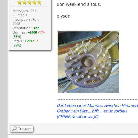
Bon week-end à tous.
Messages : 951
Sujets : 3
plysdn
Inscription : Avr.
2008
Réputation :
127
Donnés :
+2400
-174
(
86%
)
Reçus :
+2917
-7
(
99%
)
Das Leben eines Mannes, zwischen Himmel un
Graben : ein Blitz ... pfft ... es ist vorbei !
(CHINE, 4e siècle av. JC)
Trouver