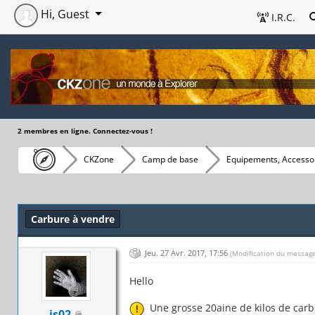
Hi, Guest
I.R.C.
2 membres en ligne. Connectez-vous !
CKZone
Camp de base
Equipements, Accessoi
Carbure à vendre
Jeu. 27 Avr. 2017, 17:56
(Modification du message
Hello
Une grosse 20aine de kilos de carbu
js02