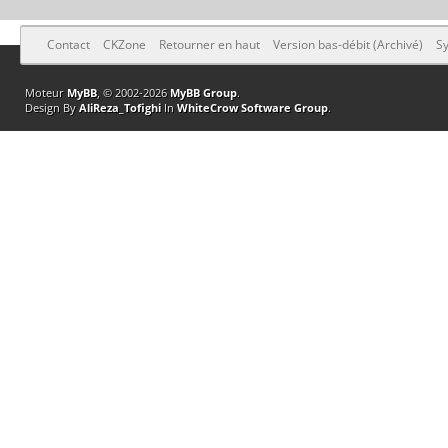
Contact
CKZone
Retourner en haut
Version bas-débit (Archivé)
Sy
Moteur
MyBB
, © 2002-2026
MyBB Group
.
Design By
AliReza_Tofighi
In
WhiteCrow Software Group
.