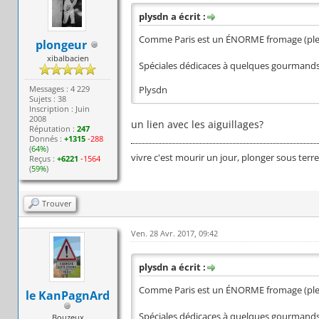
plysdn a écrit :
Comme Paris est un ÉNORME fromage (plei
plongeur
xibalbacien
Spéciales dédicaces à quelques gourmands :
Messages : 4 229
Plysdn
Sujets : 38
Inscription : Juin
2008
un lien avec les aiguillages?
Réputation :
247
Donnés :
+1315
-288
(
64%
)
vivre c'est mourir un jour, plonger sous terr
Reçus :
+6221
-1564
(
59%
)
Trouver
Ven. 28 Avr. 2017, 09:42
plysdn a écrit :
Comme Paris est un ÉNORME fromage (plei
le KanPagnArd
Spéciales dédicaces à quelques gourmands :
Bouzeux