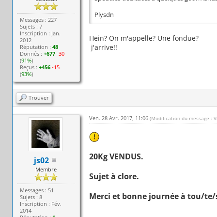
Plysdn
Messages : 227
Sujets : 7
Inscription : Jan.
Hein? On m'appelle? Une fondue?
2012
j'arrive!!
Réputation :
48
Donnés :
+677
-30
(
91%
)
Reçus :
+456
-15
(
93%
)
Trouver
Ven. 28 Avr. 2017, 11:06
(Modification du message : V
20Kg VENDUS.
js02
Membre
Sujet à clore.
Messages : 51
Merci et bonne journée à tou/te/
Sujets : 8
Inscription : Fév.
2014