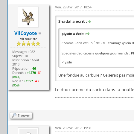
Ven. 28 Avr. 2017, 18:54
Shadal a écrit :
VilCoyote
plysdn a écrit :
Vil touriste
Comme Paris est un ÉNORME fromage (plein d
Messages : 982
Spéciales dédicaces à quelques gourmands : Pl
Sujets : 10
Inscription : Août
Plysdn
2013
Réputation :
46
Donnés :
+1370
-81
Une fondue au carbure ? Ce serait pas moi
(
88%
)
Reçus :
+1957
-43
(
95%
)
Le doux arome du carbu dans ta bouffe,
Trouver
Ven. 28 Avr. 2017, 19:31