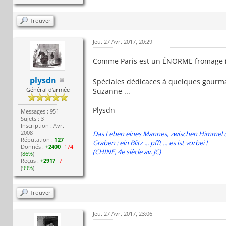
Trouver
Jeu. 27 Avr. 2017, 20:29
Comme Paris est un ÉNORME fromage (p
plysdn
Spéciales dédicaces à quelques gourma
Général d'armée
Suzanne ...
Plysdn
Messages : 951
Sujets : 3
Inscription : Avr.
2008
Das Leben eines Mannes, zwischen Himmel un
Réputation :
127
Graben : ein Blitz ... pfft ... es ist vorbei !
Donnés :
+2400
-174
(CHINE, 4e siècle av. JC)
(
86%
)
Reçus :
+2917
-7
(
99%
)
Trouver
Jeu. 27 Avr. 2017, 23:06