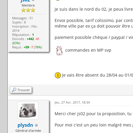
Membre
Je suis dans le nord du 02, je peux livre
Messages : 51
Envoi possible, tarif colissimo, par cont
Sujets : 8
même ville par ex ça doit pouvoir être
Inscription : Fév.
2014
Réputation :
1
paiement possible chèque / paypal / v
Donnés :
+442
-41
(
83%
)
Reçus :
+59
-7
(
78%
)
commandes en MP svp
Je vais être absent du 28/04 au 01/0
Trouver
Jeu. 27 Avr. 2017, 18:34
Merci cher js02 pour ta proposition, tu 
plysdn
Pour moi c'est un peu loin malgré mes
Général d'armée