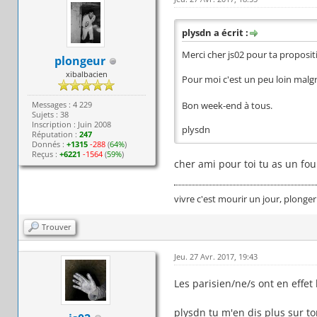
plysdn a écrit :
Merci cher js02 pour ta propositi
plongeur
xibalbacien
Pour moi c'est un peu loin malg
Messages : 4 229
Bon week-end à tous.
Sujets : 38
Inscription : Juin 2008
plysdn
Réputation :
247
Donnés :
+1315
-288
(
64%
)
Reçus :
+6221
-1564
(
59%
)
cher ami pour toi tu as un fou
vivre c'est mourir un jour, plonger
Trouver
Jeu. 27 Avr. 2017, 19:43
Les parisien/ne/s ont en effet
plysdn tu m'en dis plus sur to