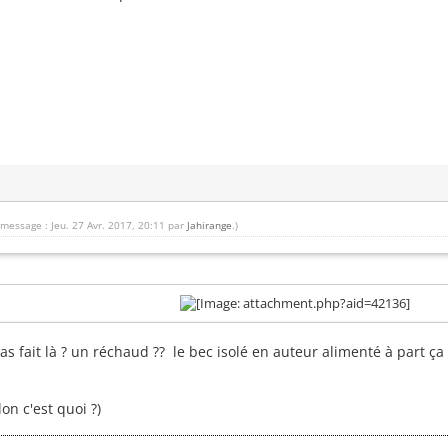
 message : Jeu. 27 Avr. 2017, 20:11 par
Jahirange
.)
as fait là ? un réchaud ?? le bec isolé en auteur alimenté à part ça 
lon c'est quoi ?)