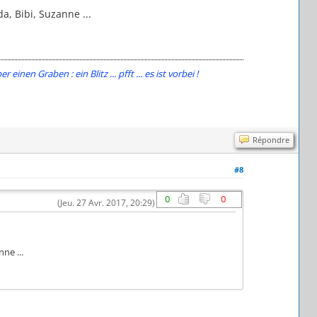
, Bibi, Suzanne ...
n Graben : ein Blitz ... pfft ... es ist vorbei !
Répondre
#8
0
0
(Jeu. 27 Avr. 2017, 20:29)
ne ...