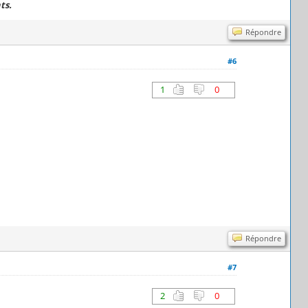
ts.
Répondre
#6
1
0
Répondre
#7
2
0