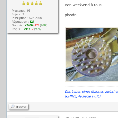
Bon week-end à tous.
Messages : 951
Sujets : 3
plysdn
Inscription : Avr. 2008
Réputation :
127
Donnés :
+2400
-174
(
86%
)
Reçus :
+2917
-7
(
99%
)
Das Leben eines Mannes, zwischen H
(CHINE, 4e siècle av. JC)
Trouver
Jeu. 27 Avr. 2017, 18:55