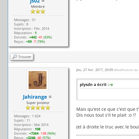
js02
Membre
Messages : 51
Sujets : 8
Inscription : Fév. 2014
Réputation :
1
Donnés :
+442
-41
(
83%
)
Reçus :
+59
-7
(
78%
)
Trouver
Jeu. 27 Avr. 2017, 20:09
(Modification du
plysdn a écrit :
Jahirange
Super posteur
Mais qu'est ce que c'est que t'
Dis nous tout s'il te plait :o !?
Messages : 1 624
Sujets : 11
Inscription : Mai 2014
(et à droite le truc avec le bou
Réputation :
108
Donnés :
+7264
-138
(
96%
)
Reçus :
+3246
-40
(
97%
)