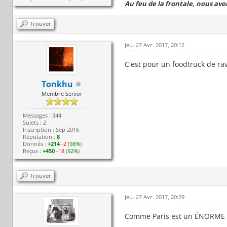
Au feu de la frontale, nous avo
Trouver
Jeu. 27 Avr. 2017, 20:12
C'est pour un foodtruck de ra
Tonkhu
Membre Senior
Messages : 344
Sujets : 2
Inscription : Sep 2016
Réputation :
8
Donnés :
+214
-2
(
98%
)
Reçus :
+450
-18
(
92%
)
Trouver
Jeu. 27 Avr. 2017, 20:29
Comme Paris est un ÉNORME f