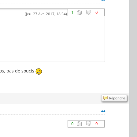
1
0
(Jeu. 27 Avr. 2017, 18:34)
los, pas de soucis
Répondre
#4
0
0