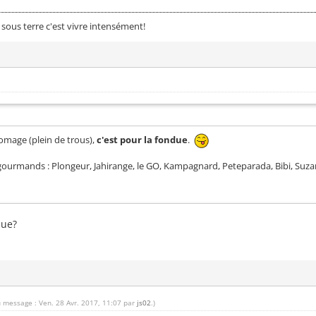
 sous terre c'est vivre intensément!
mage (plein de trous),
c'est pour la fondue
.
gourmands : Plongeur, Jahirange, le GO, Kampagnard, Peteparada, Bibi, Suzan
due?
u message : Ven. 28 Avr. 2017, 11:07 par
js02
.)