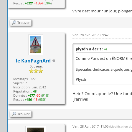
Reçus :
+6221
-1564
(
59%
)
vivre c'est mourir un jour, plonger
Trouver
Ven. 28 Avr. 2017, 09:42
plysdn a écrit :
Comme Paris est un ÉNORME fro
le KanPagnArd
Bouzeux
Spéciales dédicaces à quelques 
Messages : 227
Plysdn
Sujets : 7
Inscription : Jan. 2012
Réputation :
48
Hein? On m'appelle? Une fon
Donnés :
+677
-30
(
91%
)
j'arrive!!
Reçus :
+456
-15
(
93%
)
Trouver
Ven. 28 Avr. 2017, 11:06
(Modification d