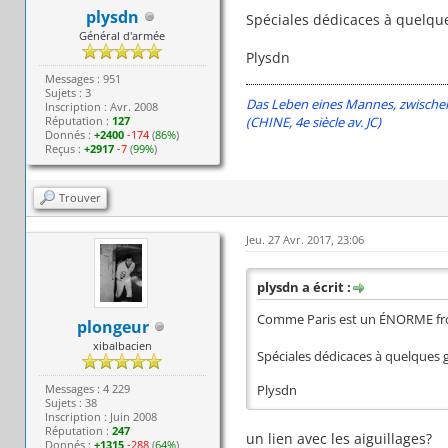
plysdn
Spéciales dédicaces à quelque
Général d'armée
Plysdn
Messages : 951
Sujets : 3
Das Leben eines Mannes, zwischen H
Inscription : Avr. 2008
(CHINE, 4e siècle av. JC)
Réputation :
127
Donnés :
+2400
-174
(
86%
)
Reçus :
+2917
-7
(
99%
)
Trouver
Jeu. 27 Avr. 2017, 23:06
plysdn a écrit :
Comme Paris est un ÉNORME fro
plongeur
xibalbacien
Spéciales dédicaces à quelques 
Messages : 4 229
Plysdn
Sujets : 38
Inscription : Juin 2008
Réputation :
247
un lien avec les aiguillages?
Donnés :
+1315
-288
(
64%
)