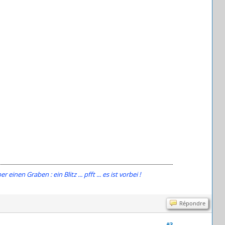
n Graben : ein Blitz ... pfft ... es ist vorbei !
Répondre
#3