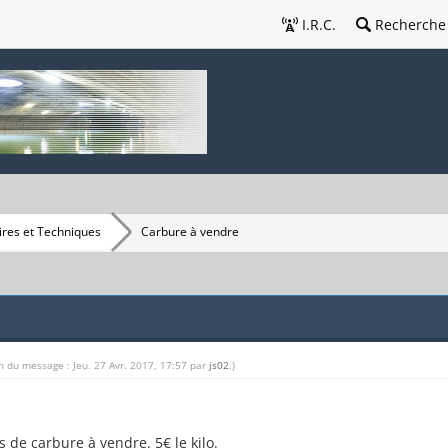
I.R.C.
Recherche
res et Techniques
Carbure à vendre
n du message : Jeu. 27 Avr. 2017, 17:57 par
js02
.)
 de carbure à vendre. 5€ le kilo.