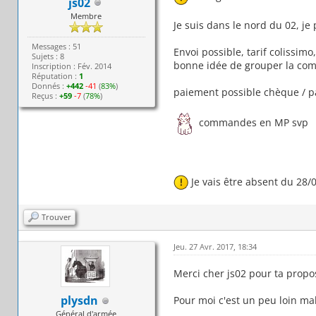
js02
Membre
Je suis dans le nord du 02, je p
Messages : 51
Envoi possible, tarif colissimo
Sujets : 8
bonne idée de grouper la com
Inscription : Fév. 2014
Réputation :
1
Donnés :
+442
-41
(
83%
)
paiement possible chèque / pa
Reçus :
+59
-7
(
78%
)
commandes en MP svp
Je vais être absent du 28/
Trouver
Jeu. 27 Avr. 2017, 18:34
Merci cher js02 pour ta propos
plysdn
Pour moi c'est un peu loin ma
Général d'armée