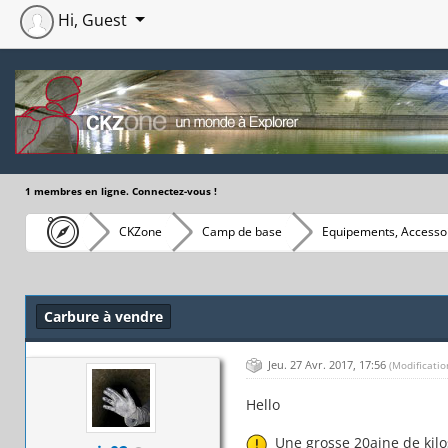
Hi, Guest
1 membres en ligne. Connectez-vous !
CKZone
Camp de base
Equipements, Accessoi
Moyenne : 0 (0 vote(s))
1
2
3
4
5
Carbure à vendre
Jeu. 27 Avr. 2017, 17:56
(Modificatio
Hello
Une grosse 20aine de kilos