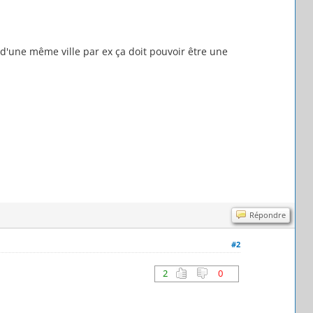
rs d'une même ville par ex ça doit pouvoir être une
Répondre
#2
2
0