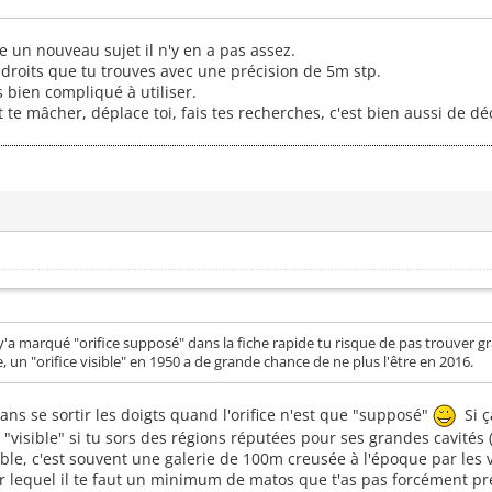
re un nouveau sujet il n'y en a pas assez.
ndroits que tu trouves avec une précision de 5m stp.
s bien compliqué à utiliser.
t te mâcher, déplace toi, fais tes recherches, c'est bien aussi de 
 y'a marqué "orifice supposé" dans la fiche rapide tu risque de pas trouver gran
e, un "orifice visible" en 1950 a de grande chance de ne plus l'être en 2016.
ns se sortir les doigts quand l'orifice n'est que "supposé"
Si ça
t "visible" si tu sors des régions réputées pour ses grandes cavités 
ible, c'est souvent une galerie de 100m creusée à l'époque par les
 pour lequel il te faut un minimum de matos que t'as pas forcément pr