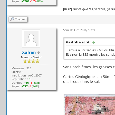
Reçus :
+2508
-155
(
88%
)
[KOP]
parce que les patates, ça po
Trouver
Sam. 01 Oct. 2016, 18:19
Gastrik a écrit :
T'arrive à utiliser les KML du BR
Xalran
Et sinon la BSS montre les sondag
Membre Senior
Sans problèmes, les grosses cr
Messages : 325
Sujets : 3
Inscription : Août 2007
Cartes Géologiques au 50mill
Réputation :
3
des trous dans le sol.
Donnés :
+16
-1
(
88%
)
Reçus :
+272
-8
(
94%
)