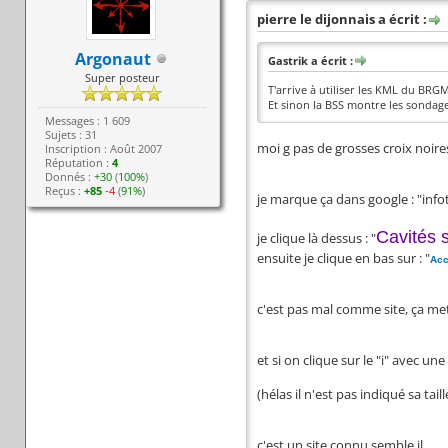
pierre le dijonnais a écrit :
Argonaut
Gastrik a écrit :
Super posteur
T'arrive à utiliser les KML du BRGM
Et sinon la BSS montre les sondages
Messages : 1 609
Sujets : 31
moi g pas de grosses croix noire
Inscription : Août 2007
Réputation :
4
Donnés :
+30
(
100%
)
Reçus :
+85
-4
(
91%
)
je marque ça dans google : "info
Cavités 
je clique là dessus : "
ensuite je clique en bas sur : "
Acc
c'est pas mal comme site, ça met
et si on clique sur le "i" avec u
(hélas il n'est pas indiqué sa ta
c'est un site connu semble il...