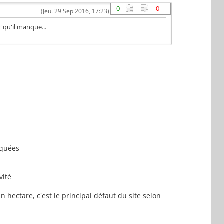
0
0
(Jeu. 29 Sep 2016, 17:23)
c'qu'il manque...
iquées
avité
n hectare, c'est le principal défaut du site selon