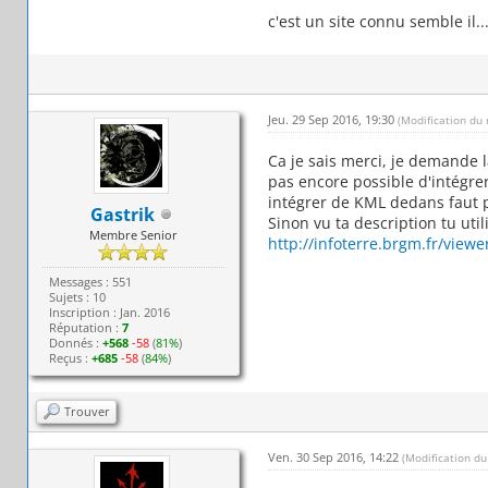
c'est un site connu semble il..
Jeu. 29 Sep 2016, 19:30
(Modification du
Ca je sais merci, je demande 
pas encore possible d'intégre
intégrer de KML dedans faut p
Gastrik
Sinon vu ta description tu util
Membre Senior
http://infoterre.brgm.fr/view
Messages : 551
Sujets : 10
Inscription : Jan. 2016
Réputation :
7
Donnés :
+568
-58
(
81%
)
Reçus :
+685
-58
(
84%
)
Trouver
Ven. 30 Sep 2016, 14:22
(Modification d