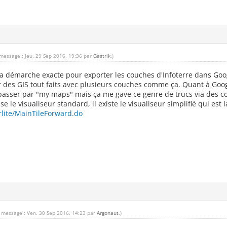
.
 message : Jeu. 29 Sep 2016, 19:36 par
Gastrik
.)
la démarche exacte pour exporter les couches d'Infoterre dans Goog
r des GIS tout faits avec plusieurs couches comme ça. Quant à Go
asser par "my maps" mais ça me gave ce genre de trucs via des co
ise le visualiseur standard, il existe le visualiseur simplifié qui es
erlite/MainTileForward.do
u message : Ven. 30 Sep 2016, 14:23 par
Argonaut
.)