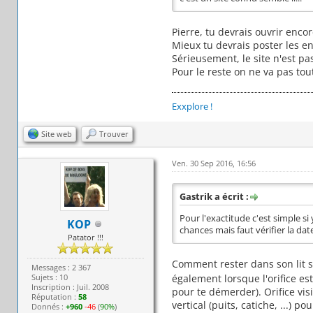
Pierre, tu devrais ouvrir enco
Mieux tu devrais poster les e
Sérieusement, le site n'est pa
Pour le reste on ne va pas tou
Exxplore !
Site web
Trouver
Ven. 30 Sep 2016, 16:56
Gastrik a écrit :
Pour l'exactitude c'est simple si
KOP
chances mais faut vérifier la dat
Patator !!!
Comment rester dans son lit sa
Messages : 2 367
Sujets : 10
également lorsque l'orifice es
Inscription : Juil. 2008
pour te démerder). Orifice vis
Réputation :
58
vertical (puits, catiche, ...)
Donnés :
+960
-46
(
90%
)