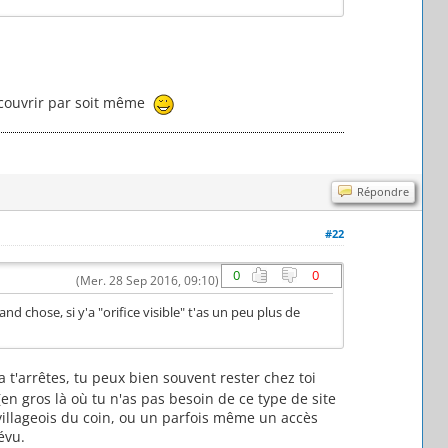
découvrir par soit même
Répondre
#22
0
0
(Mer. 28 Sep 2016, 09:10)
d chose, si y'a "orifice visible" t'as un peu plus de
 t'arrêtes, tu peux bien souvent rester chez toi
(en gros là où tu n'as pas besoin de ce type de site
 villageois du coin, ou un parfois même un accès
évu.