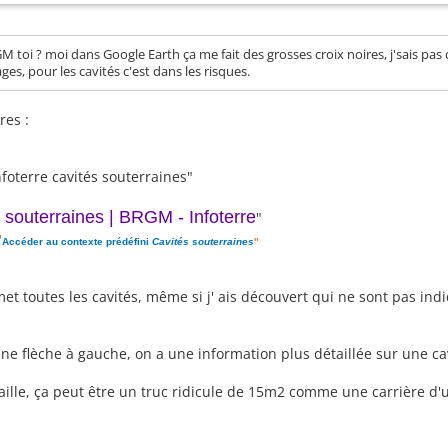
GM toi ? moi dans Google Earth ça me fait des grosses croix noires, j'sais pas 
es, pour les cavités c'est dans les risques.
res :
foterre cavités souterraines"
 souterraines | BRGM - Infoterre
"
"
Accéder au contexte prédéfini
Cavités souterraines
"
et toutes les cavités, même si j' ais découvert qui ne sont pas ind
c une flèche à gauche, on a une information plus détaillée sur une c
taille, ça peut être un truc ridicule de 15m2 comme une carrière d'u