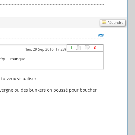
Répondre
#23
1
0
(Jeu. 29 Sep 2016, 17:23)
c'qu'il manque...
tu veux visualiser.
Auvergne ou des bunkers on poussé pour boucher