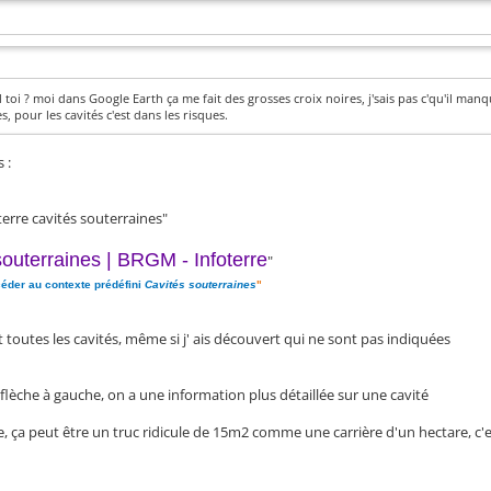
 toi ? moi dans Google Earth ça me fait des grosses croix noires, j'sais pas c'qu'il manqu
, pour les cavités c'est dans les risques.
s :
terre cavités souterraines"
souterraines | BRGM - Infoterre
"
éder au contexte prédéfini
Cavités souterraines
"
 toutes les cavités, même si j' ais découvert qui ne sont pas indiquées
ne flèche à gauche, on a une information plus détaillée sur une cavité
ille, ça peut être un truc ridicule de 15m2 comme une carrière d'un hectare, c'