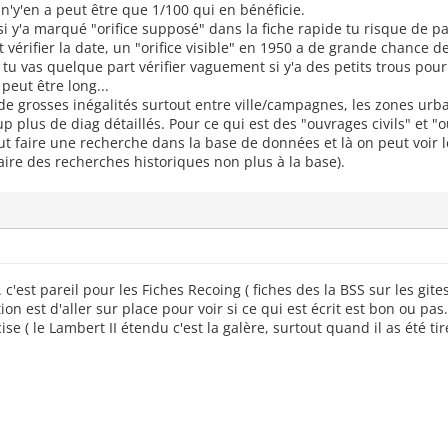
 n'y'en a peut être que 1/100 qui en bénéficie.
si y'a marqué "orifice supposé" dans la fiche rapide tu risque de pas
vérifier la date, un "orifice visible" en 1950 a de grande chance de
tu vas quelque part vérifier vaguement si y'a des petits trous pou
peut être long...
 grosses inégalités surtout entre ville/campagnes, les zones urb
 plus de diag détaillés. Pour ce qui est des "ouvrages civils" et "o
faut faire une recherche dans la base de données et là on peut voir le
faire des recherches historiques non plus à la base).
. c'est pareil pour les Fiches Recoing ( fiches des la BSS sur les gite
ion est d'aller sur place pour voir si ce qui est écrit est bon ou pa
cise ( le Lambert II étendu c'est la galère, surtout quand il as été ti