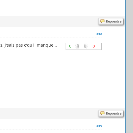
Répondre
#18
, j'sais pas c'qu'il manque...
0
0
Répondre
#19