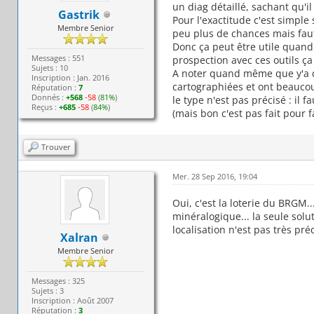
un diag détaillé, sachant qu'il
Gastrik
Pour l'exactitude c'est simple 
Membre Senior
peu plus de chances mais faut 
Donc ça peut être utile quand 
Messages : 551
prospection avec ces outils ça 
Sujets : 10
A noter quand même que y'a de
Inscription : Jan. 2016
cartographiées et ont beaucoup
Réputation :
7
Donnés :
+568
-58
(
81%
)
le type n'est pas précisé : il 
Reçus :
+685
-58
(
84%
)
(mais bon c'est pas fait pour 
Trouver
Mer. 28 Sep 2016, 19:04
Oui, c'est la loterie du BRGM..
minéralogique... la seule solut
localisation n'est pas très pré
Xalran
Membre Senior
Messages : 325
Sujets : 3
Inscription : Août 2007
Réputation :
3