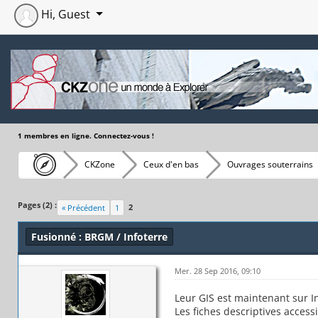
Hi, Guest
1 membres en ligne. Connectez-vous !
CKZone
Ceux d'en bas
Ouvrages souterrains
Moyenne : 0 (0 vote(s))
1
2
3
4
5
Pages (2) :
2
« Précédent
1
Fusionné : BRGM / Infoterre
Mer. 28 Sep 2016, 09:10
Leur GIS est maintenant sur In
Les fiches descriptives access