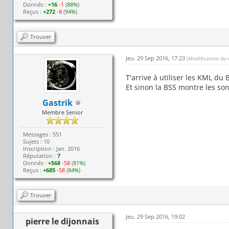
Donnés :
+16
-1
(
88%
)
Reçus :
+272
-8
(
94%
)
Trouver
Jeu. 29 Sep 2016, 17:23
(Modification du
T'arrive à utiliser les KML du 
Et sinon la BSS montre les son
Gastrik
Membre Senior
Messages : 551
Sujets : 10
Inscription : Jan. 2016
Réputation :
7
Donnés :
+568
-58
(
81%
)
Reçus :
+685
-58
(
84%
)
Trouver
Jeu. 29 Sep 2016, 19:02
pierre le dijonnais