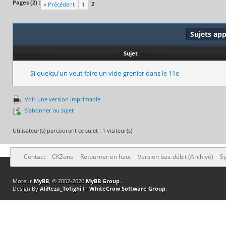
Pages (2) :
2
« Précédent
1
Sujets ap
Sujet
Si quelqu'un veut faire un vide-grenier dans le 11e
Voir une version imprimable
S’abonner au sujet
Utilisateur(s) parcourant ce sujet : 1 visiteur(s)
Contact
CKZone
Retourner en haut
Version bas-débit (Archivé)
Sy
Moteur
MyBB
, © 2002-2026
MyBB Group
.
Design By
AliReza_Tofighi
In
WhiteCrow Software Group
.