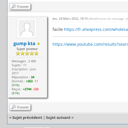
Trouver
Jeu. 24 Mars 2022, 18:15
(Modification du message : 
facile
https://fr.aliexpress.com/wholesal
gump kta
https://www.youtube.com/results?searc
Super posteur
Messages : 2 406
Sujets : 11
Inscription : Juin
2017
Réputation :
34
Donnés :
+263
-11
(
91%
)
Reçus :
+2744
-288
(
81%
)
Trouver
«
Sujet précédent
|
Sujet suivant
»