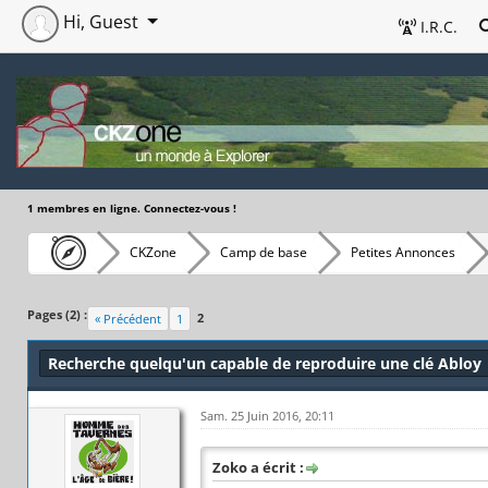
Hi, Guest
I.R.C.
1 membres en ligne. Connectez-vous !
CKZone
Camp de base
Petites Annonces
Pages (2) :
2
« Précédent
1
Recherche quelqu'un capable de reproduire une clé Abloy
Sam. 25 Juin 2016, 20:11
Zoko a écrit :