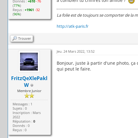
à combien tu chiffres ton amitié ?
Donnés :
+610
-76
(
77%
)
Reçus :
+1961
-32
(
96%
)
La folie est de toujours se comporter de la 
http://atk-paris.fr
Trouver
Jeu. 24 Mars 2022, 13:52
Bonjour, juste à partir d'une photo, ça d
qui peut le faire.
FritzQeXlePakl
W
Membre Junior
Messages : 1
Sujets : 0
Inscription : Mars
2022
Réputation :
0
Donnés : 0
Reçus : 0