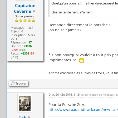
Quelqu'un pourrait me filer directement le
Capitaine
Caverne
Qui ne tente rien , n'a rien.
Super posteur
Demande directement la porsche !
Messages : 1 237
(on ne sait jamais)
Sujets : 6
Inscription : Mars
2011
Réputation :
17
Donnés :
+3036
-2205
(
15%
)
Reçus :
+2374
-99
* sinon pourquoi vouloir à tout prix pa
(
91%
)
imprimantes 3d
A force d'accuser les autres de trolls, vous fi
Trouver
Dim. 26 Juin 2016, 11:24
(Modification du message : D
Pour ta Porsche Zoko :
http://www.roadandtrack.com/new-cars/
Tak