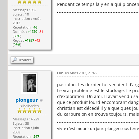
Pendant ce temps là y en a qui pioncen
Messages : 982
Sujets : 10
Inscription : Août
2013
Réputation :
46
Donnés :
+1370
-81
(
88%
)
Reçus :
+1957
-43
(
95%
)
Trouver
Lun. 09 Mars 2015, 21:45
pascalou, les dernier fut venaient d'arg
Le vrai probleme est le stockage. Le pr
d'exploration. Un ami. Il avait vendu sa
plongeur
que ce produit lourd encombrant dange
xibalbacien
christian est décédé il y a quelques jou
du carbure on en trouve toujours, mais 
Messages : 4 229
Sujets : 38
Inscription : Juin
vivre c'est mourir un jour, plonger sous terr
2008
Réputation :
247