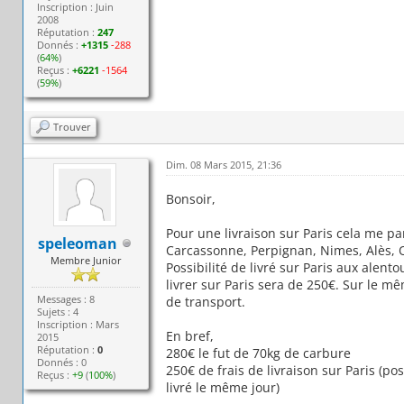
Inscription : Juin
2008
Réputation :
247
Donnés :
+1315
-288
(
64%
)
Reçus :
+6221
-1564
(
59%
)
Trouver
Dim. 08 Mars 2015, 21:36
Bonsoir,
Pour une livraison sur Paris cela me pa
speleoman
Carcassonne, Perpignan, Nimes, Alès, 
Membre Junior
Possibilité de livré sur Paris aux alent
livrer sur Paris sera de 250€. Sur le mê
Messages : 8
de transport.
Sujets : 4
Inscription : Mars
En bref,
2015
Réputation :
0
280€ le fut de 70kg de carbure
Donnés : 0
250€ de frais de livraison sur Paris (pos
Reçus :
+9
(
100%
)
livré le même jour)