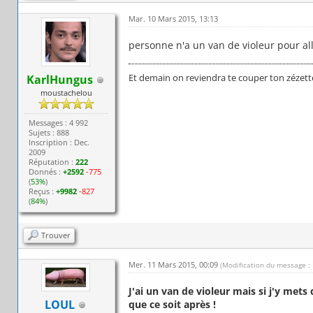
Mar. 10 Mars 2015, 13:13
personne n'a un van de violeur pour all
Et demain on reviendra te couper ton zézett
KarlHungus
moustachelou
Messages : 4 992
Sujets : 888
Inscription : Dec.
2009
Réputation :
222
Donnés :
+2592
-775
(
53%
)
Reçus :
+9982
-827
(
84%
)
Trouver
Mer. 11 Mars 2015, 00:09
(Modification du message :
J'ai un van de violeur mais si j'y mets 
LOUL
que ce soit après !