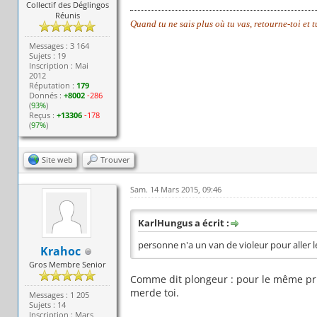
Collectif des Déglingos
Réunis
Quand tu ne sais plus où tu vas, retourne-toi et 
Messages : 3 164
Sujets : 19
Inscription : Mai
2012
Réputation :
179
Donnés :
+8002
-286
(
93%
)
Reçus :
+13306
-178
(
97%
)
Site web
Trouver
Sam. 14 Mars 2015, 09:46
KarlHungus a écrit :
personne n'a un van de violeur pour aller l
Krahoc
Gros Membre Senior
Comme dit plongeur : pour le même prix,
merde toi.
Messages : 1 205
Sujets : 14
Inscription : Mars