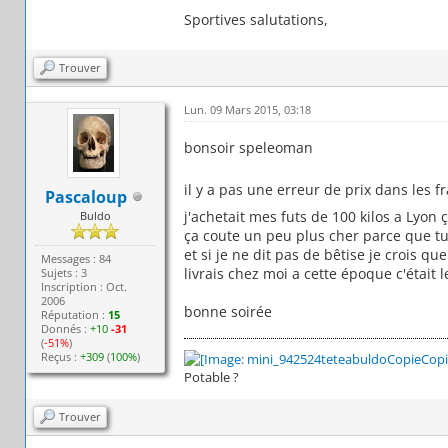
Sportives salutations,
Trouver
Lun. 09 Mars 2015, 03:18
bonsoir speleoman
il y a pas une erreur de prix dans les f
Pascaloup
j'achetait mes futs de 100 kilos a Lyon 
Buldo
ça coute un peu plus cher parce que tu 
et si je ne dit pas de bêtise je crois qu
Messages : 84
livrais chez moi a cette époque c'était 
Sujets : 3
Inscription : Oct.
2006
bonne soirée
Réputation :
15
Donnés :
+10
-31
(
-51%
)
Reçus :
+309
(
100%
)
Potable ?
Trouver