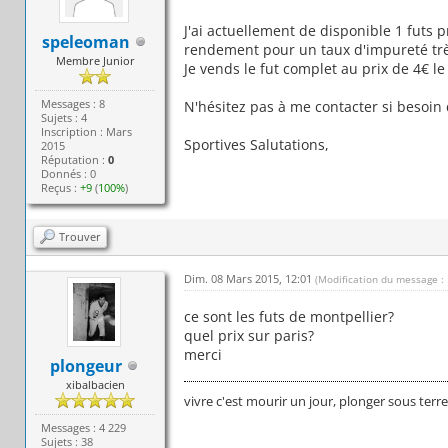
J'ai actuellement de disponible 1 futs
speleoman
rendement pour un taux d'impureté trè
Membre Junior
Je vends le fut complet au prix de 4€ le 
Messages : 8
N'hésitez pas à me contacter si besoin
Sujets : 4
Inscription : Mars
Sportives Salutations,
2015
Réputation :
0
Donnés : 0
Reçus :
+9
(
100%
)
Trouver
Dim. 08 Mars 2015, 12:01
(Modification du message :
ce sont les futs de montpellier?
quel prix sur paris?
merci
plongeur
xibalbacien
vivre c'est mourir un jour, plonger sous terr
Messages : 4 229
Sujets : 38