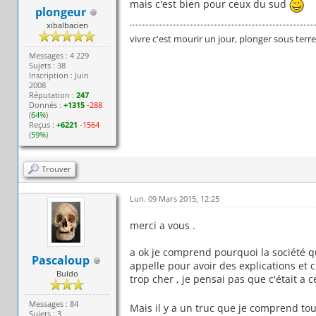
mais c'est bien pour ceux du sud
plongeur
xibalbacien
vivre c'est mourir un jour, plonger sous terr
Messages : 4 229
Sujets : 38
Inscription : Juin
2008
Réputation :
247
Donnés :
+1315
-288
(
64%
)
Reçus :
+6221
-1564
(
59%
)
Trouver
Lun. 09 Mars 2015, 12:25
merci a vous .
a ok je comprend pourquoi la société qu
Pascaloup
appelle pour avoir des explications et c
Buldo
trop cher , je pensai pas que c'était a c
Messages : 84
Mais il y a un truc que je comprend tou
Sujets : 3