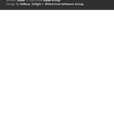
Moteur
MyBB
, © 2002-2026
MyBB Group
.
Design By
AliReza_Tofighi
In
WhiteCrow Software Group
.