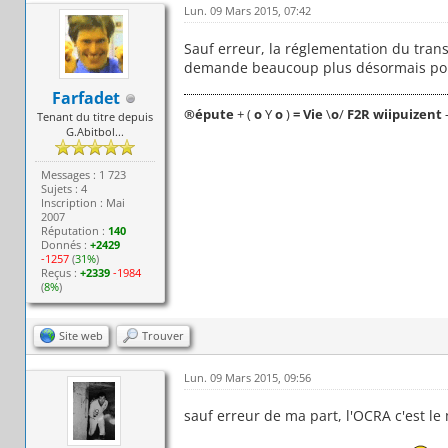
Lun. 09 Mars 2015, 07:42
Sauf erreur, la réglementation du tran
demande beaucoup plus désormais pour
Farfadet
®
épute
+ (
o
Y
o
)
= Vie
\
o
/
F2R wiipuizent
Tenant du titre depuis
G.Abitbol...
Messages : 1 723
Sujets : 4
Inscription : Mai
2007
Réputation :
140
Donnés :
+2429
-1257
(
31%
)
Reçus :
+2339
-1984
(
8%
)
Site web
Trouver
Lun. 09 Mars 2015, 09:56
sauf erreur de ma part, l'OCRA c'est le