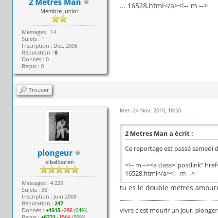
2 Metres Man
... 16528.html</a><!-- m -->
Membre Junior
Messages : 14
Sujets : 1
Inscription : Dec. 2006
Réputation :
0
Donnés : 0
Reçus : 0
Trouver
Mer. 24 Nov. 2010, 18:50
2 Metres Man a écrit :
Ce reportage est passé samedi de
plongeur
xibalbacien
<!-- m --><a class="postlink" hr
16528.html</a><!-- m -->
Messages : 4 229
tu es le double metres amour
Sujets : 38
Inscription : Juin 2008
Réputation :
247
vivre c'est mourir un jour, plonger
Donnés :
+1315
-288
(
64%
)
Reçus :
+6221
-1564
(
59%
)