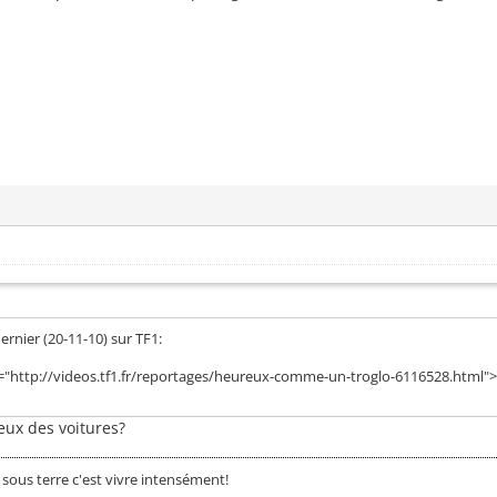
rnier (20-11-10) sur TF1:
ef="http://videos.tf1.fr/reportages/heureux-comme-un-troglo-6116528.html">h
eux des voitures?
 sous terre c'est vivre intensément!