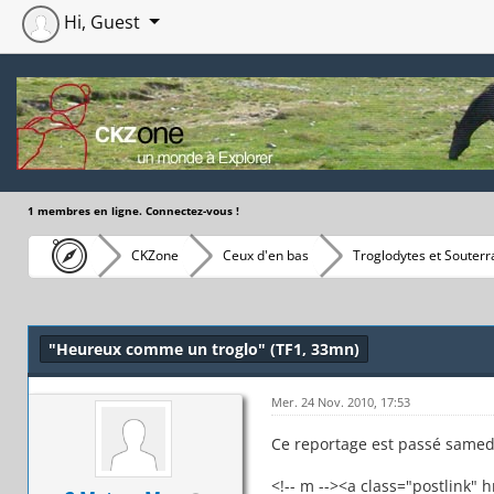
Hi, Guest
1 membres en ligne. Connectez-vous !
CKZone
Ceux d'en bas
Troglodytes et Souterr
Moyenne : 0 (0 vote(s))
1
2
3
4
5
"Heureux comme un troglo" (TF1, 33mn)
Mer. 24 Nov. 2010, 17:53
Ce reportage est passé samedi
<!-- m --><a class="postlink"