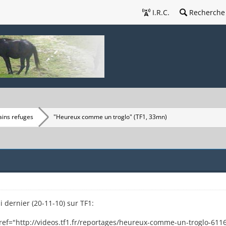
I.R.C.
Recherche
ains refuges
"Heureux comme un troglo" (TF1, 33mn)
 dernier (20-11-10) sur TF1:
 href="http://videos.tf1.fr/reportages/heureux-comme-un-troglo-611