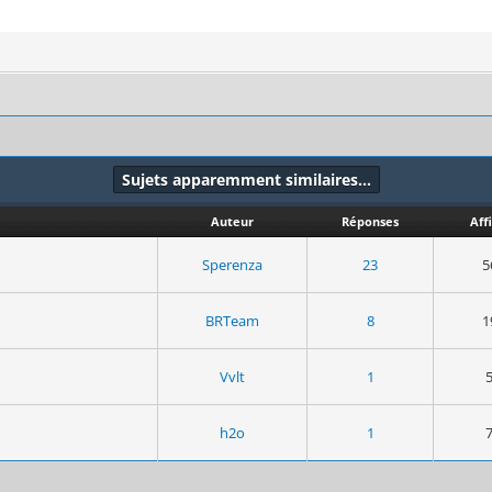
Sujets apparemment similaires…
Auteur
Réponses
Aff
Sperenza
23
5
BRTeam
8
1
Vvlt
1
h2o
1