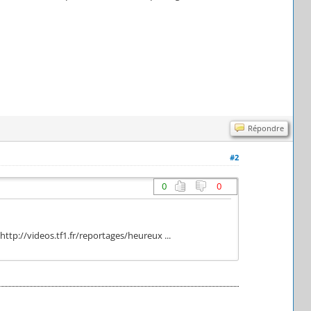
Répondre
#2
0
0
ttp://videos.tf1.fr/reportages/heureux ...