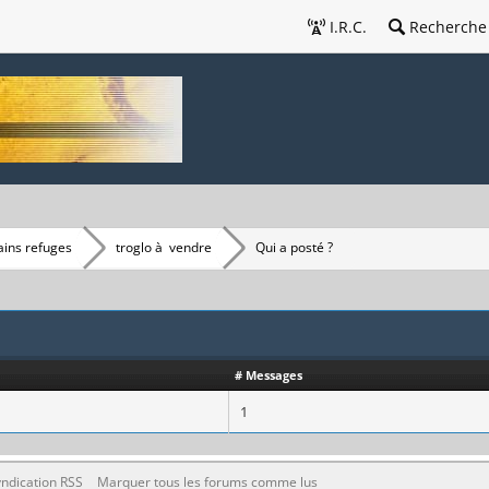
I.R.C.
Recherche
ains refuges
troglo à vendre
Qui a posté ?
# Messages
1
ndication RSS
Marquer tous les forums comme lus