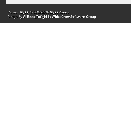
Moteur
MyBB
, © 2002-2026
MyBB Group
.
Design By
AliReza_Tofighi
In
WhiteCrow Software Group
.