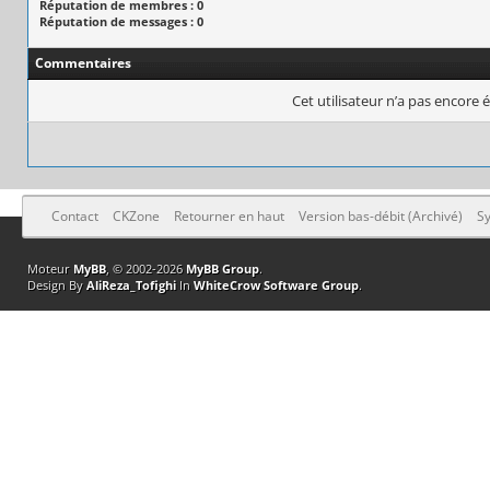
Réputation de membres : 0
Réputation de messages : 0
Commentaires
Cet utilisateur n’a pas encore é
Contact
CKZone
Retourner en haut
Version bas-débit (Archivé)
Sy
Moteur
MyBB
, © 2002-2026
MyBB Group
.
Design By
AliReza_Tofighi
In
WhiteCrow Software Group
.