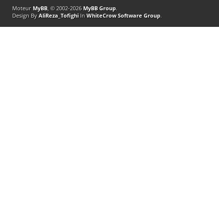
Moteur
MyBB
, © 2002-2026
MyBB Group
.
Design By
AliReza_Tofighi
In
WhiteCrow Software Group
.