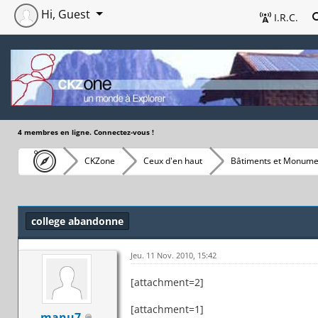
Hi, Guest
I.R.C.
4 membres en ligne. Connectez-vous !
CKZone
Ceux d'en haut
Bâtiments et Monume
college abandonne
Jeu. 11 Nov. 2010, 15:42
[attachment=2]
[attachment=1]
manu7