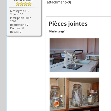
Membre Senior
[attachment=0]
Messages : 316
Sujets : 20
Inscription : Juin
2008
Pièces jointes
Réputation :
0
Donnés : 0
Miniature(s)
Reçus : 0