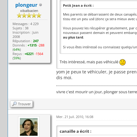
plongeur
Petit Jean a écrit :
xibalbacien
Mes parents se débarrassent de deux canapés. Il
tissu est un peu usé (donc ça sera mieux avec un
Messages : 4 229
Sujets : 38
Vous pouvez les récupérer gratuitement, par 
Inscription : Juin
nouveaux passent demain et peuvent embarquer l
2008
au plus tard
.
Réputation :
247
Donnés :
+1315
-288
Si vous êtes intéressé ou connaissez quelqu'un
(
64%
)
Reçus :
+6221
-1564
(
59%
)
Très intéressé, mais pas véhiculé
yom je peux te véhiculer, je passe pre
dis moi.
vivre c'est mourir un jour, plonger sous terr
Trouver
Mer. 21 Juil. 2010, 16:08
canaille a écrit :