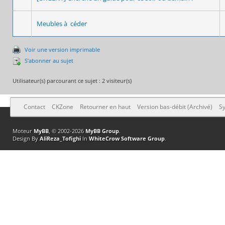
Meubles à céder
Voir une version imprimable
S’abonner au sujet
Utilisateur(s) parcourant ce sujet : 2 visiteur(s)
Contact
CKZone
Retourner en haut
Version bas-débit (Archivé)
Sy
Moteur
MyBB
, © 2002-2026
MyBB Group
.
Design By
AliReza_Tofighi
In
WhiteCrow Software Group
.