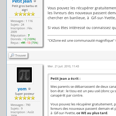
Petit Jean
Petit gros barbu et
Vous pouvez les récupérer gratuitemen
aigri
les livreurs des nouveaux passent demai
chercher en banlieue, à Gif-sur-Yvette
Messages : 1 116
Sujets : 24
Si vous êtes intéressé ou connaissez q
Inscription : Fév.
2009
Réputation :
7
Donnés :
+2
(
100%
)
"CKZone est une communauté magnifique" ©
Reçus :
+91
-13
(
75%
)
Trouver
Mer. 21 Juil. 2010, 11:43
Petit Jean a écrit :
Mes parents se débarrassent de deux canapé
yom
bon état : le tissu est un peu usé (donc ça 
Super posteur
canapé-lit par contre.
Vous pouvez les récupérer gratuitement, 
Messages : 790
Sujets : 9
livreurs des nouveaux passent demain et pe
Inscription : Août
à Gif-sur-Yvette,
ce WE au plus tard
.
2009