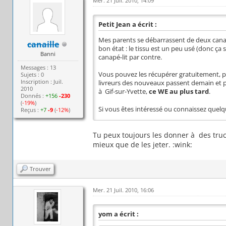
Mer. 21 Juil. 2010, 14:09
Petit Jean a écrit :
Mes parents se débarrassent de deux canapé
canaille
bon état : le tissu est un peu usé (donc ça 
Banni
canapé-lit par contre.
Messages : 13
Vous pouvez les récupérer gratuitement, 
Sujets : 0
Inscription : Juil.
livreurs des nouveaux passent demain et pe
2010
à Gif-sur-Yvette,
ce WE au plus tard
.
Donnés :
+156
-230
(
-19%
)
Si vous êtes intéressé ou connaissez quelq
Reçus :
+7
-9
(
-12%
)
Tu peux toujours les donner à des truc
mieux que de les jeter. :wink:
Trouver
Mer. 21 Juil. 2010, 16:06
yom a écrit :