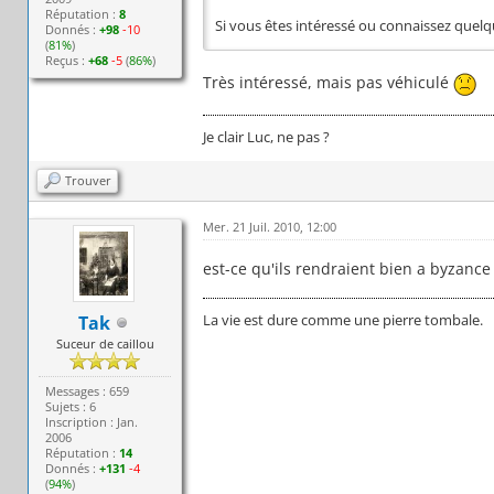
Réputation :
8
Si vous êtes intéressé ou connaissez quelq
Donnés :
+98
-10
(
81%
)
Reçus :
+68
-5
(
86%
)
Très intéressé, mais pas véhiculé
Je clair Luc, ne pas ?
Trouver
Mer. 21 Juil. 2010, 12:00
est-ce qu'ils rendraient bien a byzance
La vie est dure comme une pierre tombale.
Tak
Suceur de caillou
Messages : 659
Sujets : 6
Inscription : Jan.
2006
Réputation :
14
Donnés :
+131
-4
(
94%
)