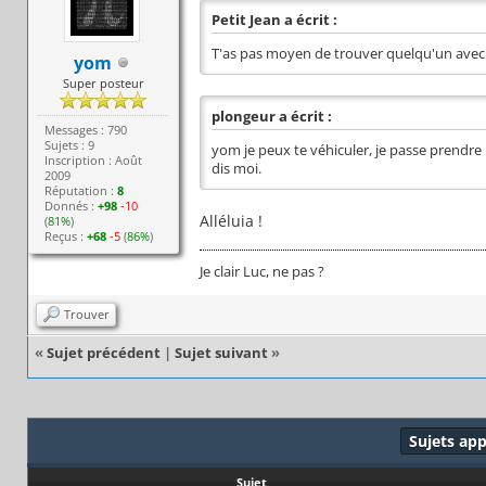
Petit Jean a écrit :
T'as pas moyen de trouver quelqu'un avec
yom
Super posteur
plongeur a écrit :
Messages : 790
Sujets : 9
yom je peux te véhiculer, je passe prendre
Inscription : Août
dis moi.
2009
Réputation :
8
Donnés :
+98
-10
Alléluia !
(
81%
)
Reçus :
+68
-5
(
86%
)
Je clair Luc, ne pas ?
Trouver
«
Sujet précédent
|
Sujet suivant
»
Sujets ap
Sujet