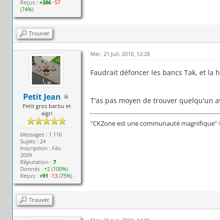
Reçus :
+386
-57
(
74%
)
Trouver
Mer. 21 Juil. 2010, 12:28
Faudrait défoncer les bancs Tak, et la 
Petit Jean
T'as pas moyen de trouver quelqu'un a
Petit gros barbu et
aigri
"CKZone est une communauté magnifique" ©
Messages : 1 116
Sujets : 24
Inscription : Fév.
2009
Réputation :
7
Donnés :
+2
(
100%
)
Reçus :
+91
-13
(
75%
)
Trouver