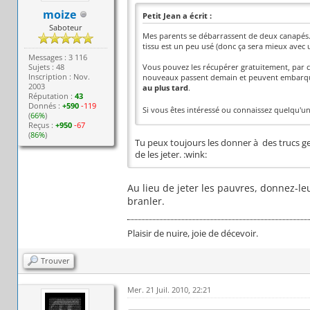
moize
Petit Jean a écrit :
Saboteur
Mes parents se débarrassent de deux canapés. Il
tissu est un peu usé (donc ça sera mieux avec un
Messages : 3 116
Sujets : 48
Vous pouvez les récupérer gratuitement, par 
Inscription : Nov.
nouveaux passent demain et peuvent embarquer l
2003
au plus tard
.
Réputation :
43
Donnés :
+590
-119
Si vous êtes intéressé ou connaissez quelqu'un
(
66%
)
Reçus :
+950
-67
(
86%
)
Tu peux toujours les donner à des trucs g
de les jeter. :wink:
Au lieu de jeter les pauvres, donnez-le
branler.
Plaisir de nuire, joie de décevoir.
Trouver
Mer. 21 Juil. 2010, 22:21