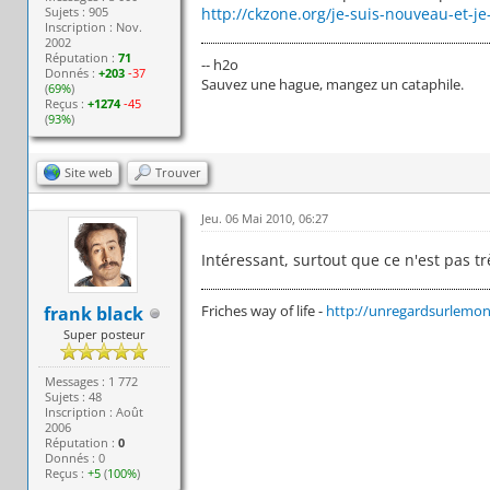
Sujets : 905
http://ckzone.org/je-suis-nouveau-et-je-
Inscription : Nov.
2002
Réputation :
71
-- h2o
Donnés :
+203
-37
Sauvez une hague, mangez un cataphile.
(
69%
)
Reçus :
+1274
-45
(
93%
)
Site web
Trouver
Jeu. 06 Mai 2010, 06:27
Intéressant, surtout que ce n'est pas tr
Friches way of life -
http://unregardsurlemond
frank black
Super posteur
Messages : 1 772
Sujets : 48
Inscription : Août
2006
Réputation :
0
Donnés : 0
Reçus :
+5
(
100%
)