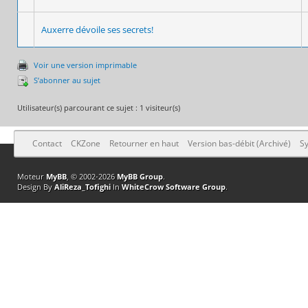
Auxerre dévoile ses secrets!
Voir une version imprimable
S’abonner au sujet
Utilisateur(s) parcourant ce sujet : 1 visiteur(s)
Contact
CKZone
Retourner en haut
Version bas-débit (Archivé)
Sy
Moteur
MyBB
, © 2002-2026
MyBB Group
.
Design By
AliReza_Tofighi
In
WhiteCrow Software Group
.