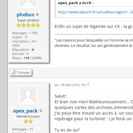
apex_pack a écrit :
http://www.lepoint.fr/actualites-region/...
phebus
Super posteur
Enfin un sujet de légende sur CK : la 
Messages : 1 396
Sujets : 12
"Les raisons pour lesquelles un homme se me
Inscription : Avr.
diverses. Le résultat, lui, est généralement
2009
Réputation :
6
Donnés : 0
Reçus :
+14
-3
(
64%
)
Trouver
Jeu. 06 Mai 2010, 18:17
Salut!
Et bien non rien! Malheureusement... C
quelques cartes des archives (immensém
apex_pack
J'ai peux être trouvé un accès à un sout
Membre Junior
repérage pour la turbine! : ) je ferai un
Messages : 15
Tu es de ou?