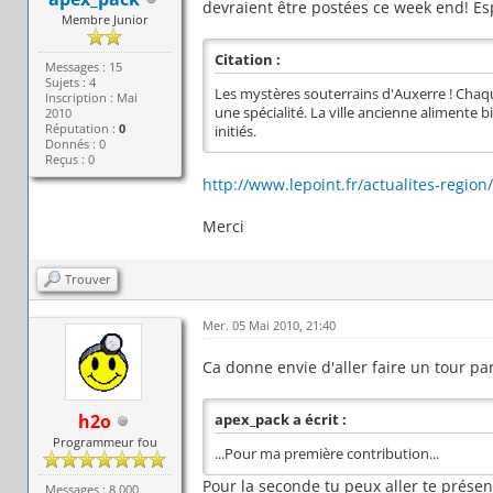
devraient être postées ce week end! Es
Membre Junior
Citation :
Messages : 15
Sujets : 4
Les mystères souterrains d'Auxerre ! Chaque 
Inscription : Mai
une spécialité. La ville ancienne alimente bi
2010
Réputation :
0
initiés.
Donnés : 0
Reçus : 0
http://www.lepoint.fr/actualites-region/
Merci
Trouver
Mer. 05 Mai 2010, 21:40
Ca donne envie d'aller faire un tour par
h2o
apex_pack a écrit :
Programmeur fou
...Pour ma première contribution...
Pour la seconde tu peux aller te présente
Messages : 8 000