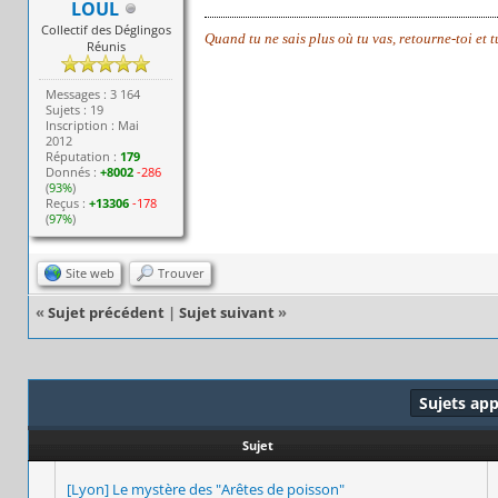
LOUL
Collectif des Déglingos
Quand tu ne sais plus où tu vas, retourne-toi et 
Réunis
Messages : 3 164
Sujets : 19
Inscription : Mai
2012
Réputation :
179
Donnés :
+8002
-286
(
93%
)
Reçus :
+13306
-178
(
97%
)
Site web
Trouver
«
Sujet précédent
|
Sujet suivant
»
Sujets ap
Sujet
[Lyon] Le mystère des "Arêtes de poisson"