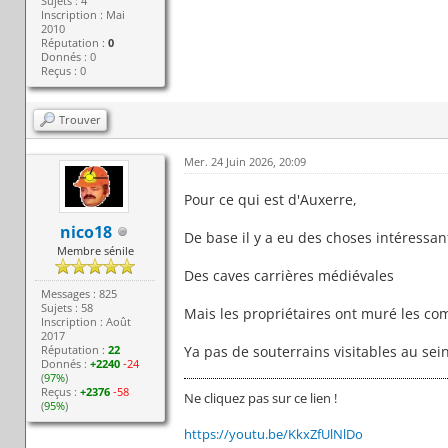
Sujets : 4
Inscription : Mai
2010
Réputation :
0
Donnés : 0
Reçus : 0
Trouver
Mer. 24 Juin 2026, 20:09
Pour ce qui est d'Auxerre,
nico18
De base il y a eu des choses intéressan
Membre sénile
Des caves carrières médiévales
Messages : 825
Sujets : 58
Mais les propriétaires ont muré les c
Inscription : Août
2017
Réputation :
22
Ya pas de souterrains visitables au sei
Donnés :
+2240
-24
(
97%
)
Reçus :
+2376
-58
Ne cliquez pas sur ce lien !
(
95%
)
https://youtu.be/KkxZfUlNlDo