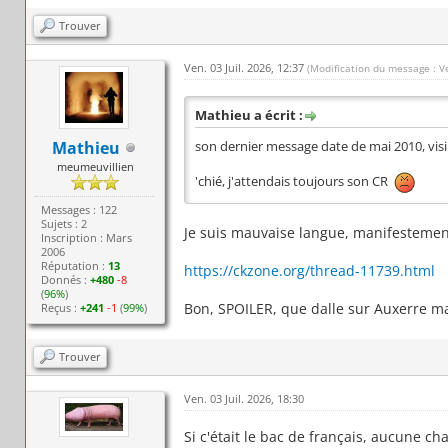
Trouver
Ven. 03 Juil. 2026, 12:37
(Modification du message : Ve
Mathieu a écrit :
Mathieu
son dernier message date de mai 2010, visibl
meumeuvillien
'chié, j'attendais toujours son CR
Messages : 122
Sujets : 2
Je suis mauvaise langue, manifestement 
Inscription : Mars
2006
Réputation :
13
https://ckzone.org/thread-11739.html
Donnés :
+480
-8
(
96%
)
Bon, SPOILER, que dalle sur Auxerre ma
Reçus :
+241
-1
(
99%
)
Trouver
Ven. 03 Juil. 2026, 18:30
Si c'était le bac de français, aucune ch