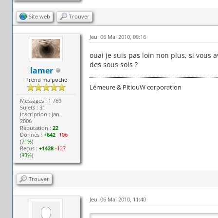
Site web
Trouver
Jeu. 06 Mai 2010, 09:16
ouai je suis pas loin non plus, si vous 
des sous sols ?
lamer
Prend ma poche
Lémeure & PitiouW corporation
Messages : 1 769
Sujets : 31
Inscription : Jan.
2006
Réputation :
22
Donnés :
+642
-106
(
71%
)
Reçus :
+1428
-127
(
83%
)
Trouver
Jeu. 06 Mai 2010, 11:40