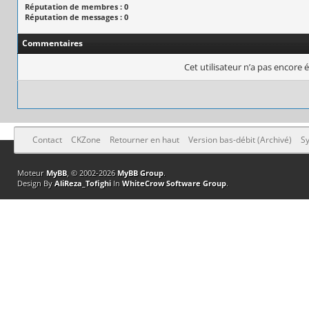
Réputation de membres : 0
Réputation de messages : 0
Commentaires
Cet utilisateur n’a pas encore é
Contact
CKZone
Retourner en haut
Version bas-débit (Archivé)
Sy
Moteur
MyBB
, © 2002-2026
MyBB Group
.
Design By
AliReza_Tofighi
In
WhiteCrow Software Group
.