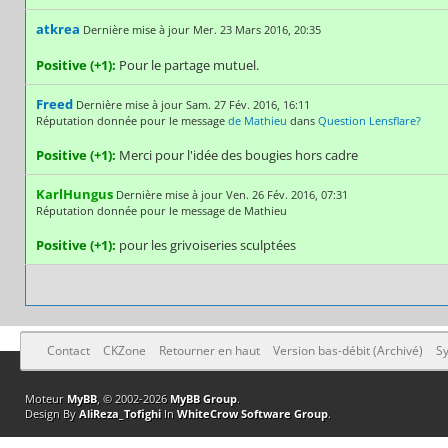
atkrea
Dernière mise à jour Mer. 23 Mars 2016, 20:35
Positive (+1):
Pour le partage mutuel.
Freed
Dernière mise à jour Sam. 27 Fév. 2016, 16:11
Réputation donnée pour le message
de Mathieu
dans
Question Lensflare?
Positive (+1):
Merci pour l'idée des bougies hors cadre
KarlHungus
Dernière mise à jour Ven. 26 Fév. 2016, 07:31
Réputation donnée pour le message de Mathieu
Positive (+1):
pour les grivoiseries sculptées
Contact
CKZone
Retourner en haut
Version bas-débit (Archivé)
Sy
Moteur
MyBB
, © 2002-2026
MyBB Group
.
Design By
AliReza_Tofighi
In
WhiteCrow Software Group
.