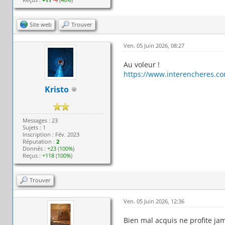
Site web
Trouver
Ven. 05 Juin 2026, 08:27
Au voleur !
https://www.interencheres.co
Kristo
Messages : 23
Sujets : 1
Inscription : Fév. 2023
Réputation :
2
Donnés :
+23
(
100%
)
Reçus :
+118
(
100%
)
Trouver
Ven. 05 Juin 2026, 12:36
Bien mal acquis ne profite jam