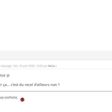
u message : Ven. 05 Juin 2026, 16:05 par
Belial
.)
eux :p
r ça... c'est du recel d'ailleurs non ?
 aux cochons.