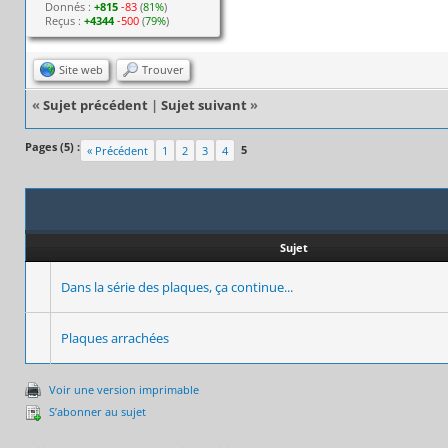
Donnés :
+815
-83
(
81%
)
Reçus :
+4344
-500
(
79%
)
Site web
Trouver
«
Sujet précédent
|
Sujet suivant
»
Pages (5) :
5
« Précédent
1
2
3
4
Sujet
Dans la série des plaques, ça continue...
Plaques arrachées
Voir une version imprimable
S’abonner au sujet