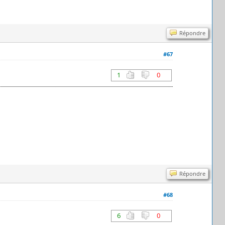
Répondre
#67
1
0
Répondre
#68
6
0