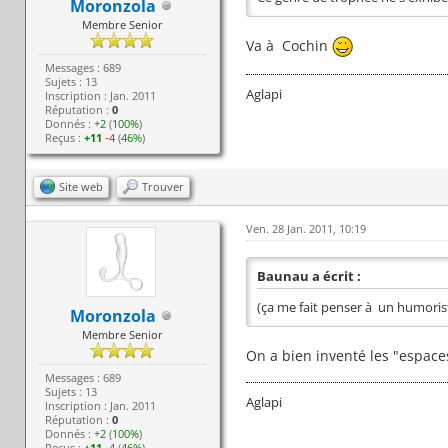
Moronzola
Membre Senior
Va à Cochin
Messages : 689
Sujets : 13
Aglapi
Inscription : Jan. 2011
Réputation :
0
Donnés :
+2
(
100%
)
Reçus :
+11
-4
(
46%
)
Site web
Trouver
Ven. 28 Jan. 2011, 10:19
Baunau a écrit :
(ça me fait penser à un humorist
Moronzola
Membre Senior
On a bien inventé les "espaces 
Messages : 689
Sujets : 13
Aglapi
Inscription : Jan. 2011
Réputation :
0
Donnés :
+2
(
100%
)
Reçus :
+11
-4
(
46%
)