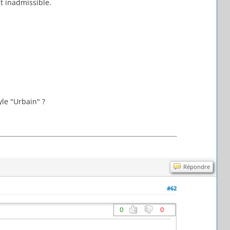
t inadmissible.
yle "Urbain" ?
Répondre
#62
0
0