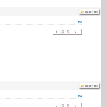
Répondre
#64
8
0
Répondre
#65
2
0