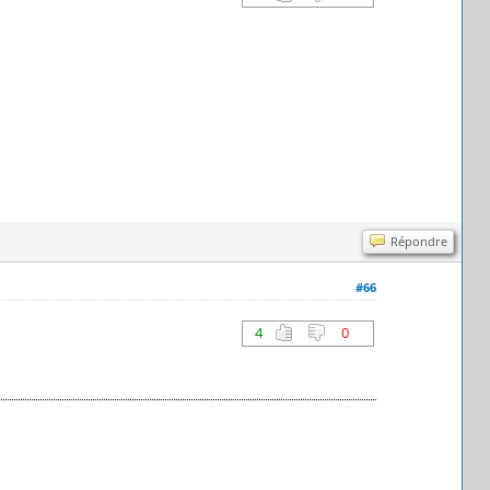
Répondre
#66
4
0