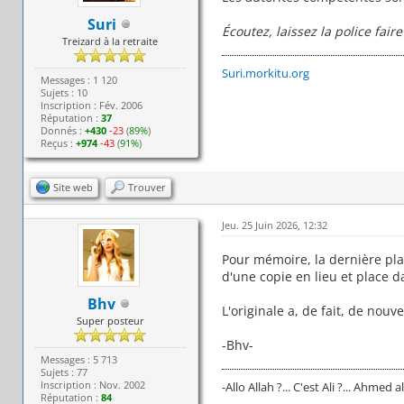
Suri
Écoutez, laissez la police fai
Treizard à la retraite
Suri.morkitu.org
Messages : 1 120
Sujets : 10
Inscription : Fév. 2006
Réputation :
37
Donnés :
+430
-23
(
89%
)
Reçus :
+974
-43
(
91%
)
Site web
Trouver
Jeu. 25 Juin 2026, 12:32
Pour mémoire, la dernière plaq
d'une copie en lieu et place d
Bhv
L'originale a, de fait, de nouv
Super posteur
-Bhv-
Messages : 5 713
Sujets : 77
Inscription : Nov. 2002
-Allo Allah ?... C'est Ali ?... Ahmed al
Réputation :
84