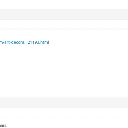
m/art-decora...21193.html
ais.