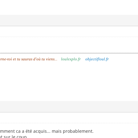
urne-toi et tu sauras d'où tu viens...
loulexplo.fr
objectifloul.fr
mment ca a été acquis... mais probablement.
t sur le coup.