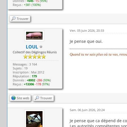
Donnés :
+645
-15
(
95%
)
Reçus :
+381
(
100%
)
Trouver
Ven. 05 Juin 2026, 20:33
Je pense que oui.
LOUL
Collectif des Déglingos Réunis
Quand tu ne sais plus où tu vas, reto
Messages : 3 164
Sujets : 19
Inscription : Mai 2012
Réputation :
179
Donnés :
+8002
-286
(
93%
)
Reçus :
+13306
-178
(
97%
)
Site web
Trouver
Sam. 06 Juin 2026, 20:24
Je pense que ca dépend de co
Les autorités compétentes son