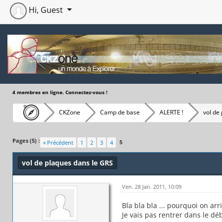
Hi, Guest
4 membres en ligne. Connectez-vous !
CKZone
Camp de base
ALERTE !
vol de
Moyenne : 0 (0 vote(s))
1
2
3
4
5
Pages (5) :
5
« Précédent
1
2
3
4
vol de plaques dans le GRS
Ven. 28 Jan. 2011, 10:09
Bla bla bla ... pourquoi on a
Je vais pas rentrer dans le dé