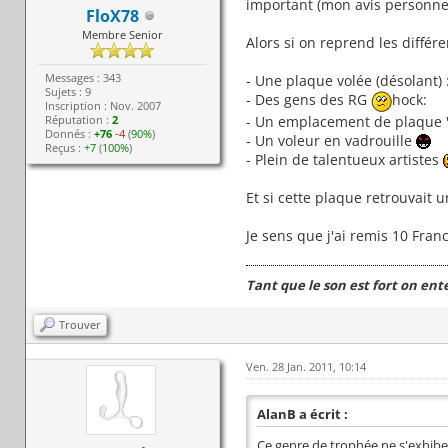
important (mon avis personnel
FloX78
Membre Senior
Alors si on reprend les différ
Messages : 343
- Une plaque volée (désolant) 
Sujets : 9
- Des gens des RG
hock:
Inscription : Nov. 2007
- Un emplacement de plaque "
Réputation :
2
Donnés :
+76
-4
(
90%
)
- Un voleur en vadrouille
Reçus :
+7
(
100%
)
- Plein de talentueux artistes
Et si cette plaque retrouvait 
Je sens que j'ai remis 10 Fra
Tant que le son est fort on ent
Trouver
Ven. 28 Jan. 2011, 10:14
AlanB a écrit :
Ce genre de trophée ne s'exhibe