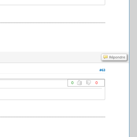
Répondre
#63
0
0