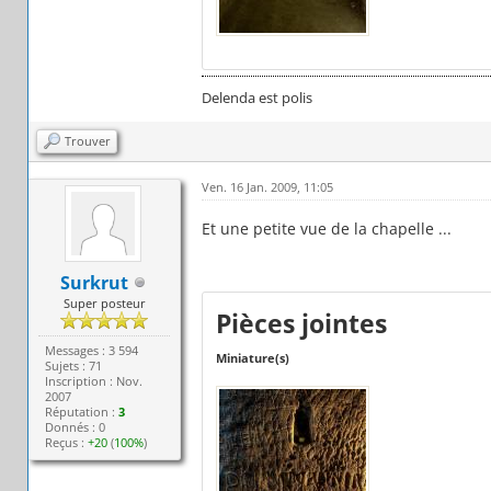
Delenda est polis
Trouver
Ven. 16 Jan. 2009, 11:05
Et une petite vue de la chapelle ...
Surkrut
Super posteur
Pièces jointes
Messages : 3 594
Miniature(s)
Sujets : 71
Inscription : Nov.
2007
Réputation :
3
Donnés : 0
Reçus :
+20
(
100%
)