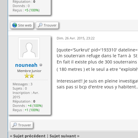
Réputation :
0
Donnés : 0
Reçus :
+5
(
100%
)
Site web
Trouver
Dim. 26 Avr. 2015, 23:22
[quote='Surkrut' pid='193310' dateline
Un souterrain refuge dans le Tarn à St 
En fait il existe plus de 300 souterrai
nouneah
( 180 metres ) et le seul a etre "exploit
Membre Junior
Interessant!! Je suis en pleine investig
Messages : 3
sais pas si bcp d'entre vous y habitent.
Sujets : 0
Inscription : Avr.
2015
Réputation :
0
Donnés :
+4
(
100%
)
Reçus :
+1
(
100%
)
Trouver
«
Sujet précédent
|
Sujet suivant
»