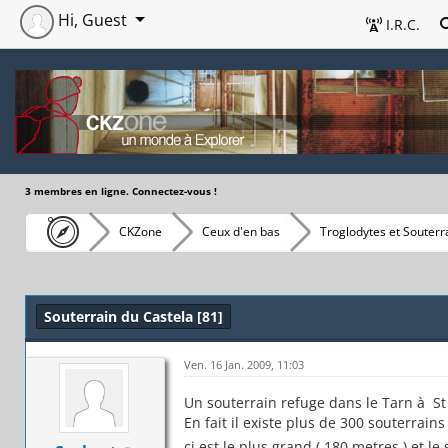
Hi, Guest
I.R.C.
3 membres en ligne. Connectez-vous !
CKZone
Ceux d'en bas
Troglodytes et Souterr
Souterrain du Castela [81]
Ven. 16 Jan. 2009, 11:03
Un souterrain refuge dans le Tarn à St 
En fait il existe plus de 300 souterrai
çi est le plus grand ( 180 metres ) et le