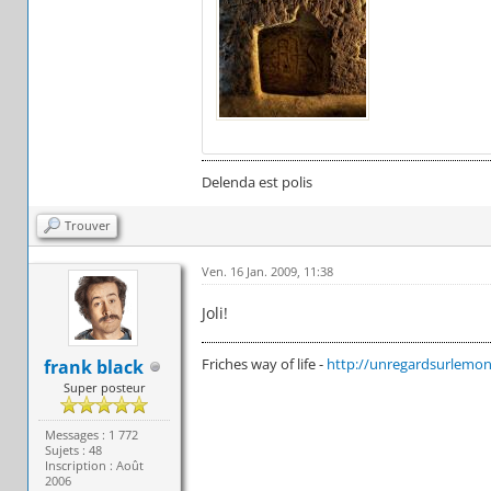
Delenda est polis
Trouver
Ven. 16 Jan. 2009, 11:38
Joli!
Friches way of life -
http://unregardsurlemond
frank black
Super posteur
Messages : 1 772
Sujets : 48
Inscription : Août
2006