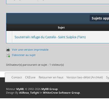
Sujets ap
Sujet
Souterrain refuge du Castela - Saint Sulpice (Tarn)
Voir une version imprimable
S’abonner au sujet
Utilisateur(s) parcourant ce sujet : 1 visiteur(s)
Contact
CKZone
Retourner en haut
Version bas-débit (Archivé)
Sy
Moteur
MyBB
, © 2002-2026
MyBB Group
.
Design By
AliReza_Tofighi
In
WhiteCrow Software Group
.