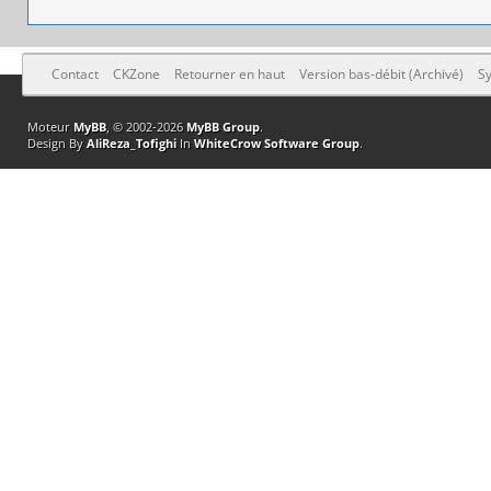
Contact
CKZone
Retourner en haut
Version bas-débit (Archivé)
Sy
Moteur
MyBB
, © 2002-2026
MyBB Group
.
Design By
AliReza_Tofighi
In
WhiteCrow Software Group
.