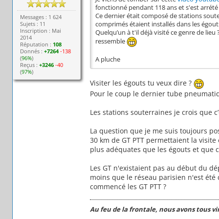
fonctionné pendant 118 ans et s'est arrété
Ce dernier était composé de stations soute
Messages : 1 624
Sujets : 11
comprimés étaient installés dans les égout
Inscription : Mai
Quelqu’un à t'il déjà visité ce genre de lieu
2014
ressemble
Réputation :
108
Donnés :
+7264
-138
(
96%
)
A pluche
Reçus :
+3246
-40
(
97%
)
Visiter les égouts tu veux dire ?
Pour le coup le dernier tube pneumatiq
Les stations souterraines je crois que 
La question que je me suis toujours posé
30 km de GT PTT permettaient la visit
plus adéquates que les égouts et que c
Les GT n'existaient pas au début du dé
moins que le réseau parisien n'est été
commencé les GT PTT ?
Au feu de la frontale, nous avons tous v