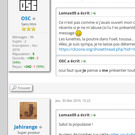
Lomax05 a écrit :
OSC
Ce n'est pas comme si j'avais ouvert mon c
Sans titre
récente si je ne m'abuse (si tu t'es présent
message
Messages : 94
Les lunettes, la poutre dans l'oeil, toussa...
Sujets : 2
Allez, je suis sympa, je te laisse pas déterr
Inscription : Avr.
https://ckzone.org/showthread.php?tid=16
2019
Réputation :
5
Donnés :
+101
-3
OSC a écrit :
(
94%
)
Reçus :
+242
-1
(
99%
)
(oui faut que
je
pense a
me
présenter tout
Trouver
Jeu. 30 Mai 2019, 15:22
Lomax05 a écrit :
Salut la populasse !
Jahirange
Super posteur
Je viens de tomber sur cette
video youtub