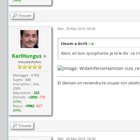
(
94%
)
Trouver
Mer. 29 Mai 2019, 09:36
tieum a écrit :
Alors, en bon sycophante, je te le dis : ce n’
KarlHungus
moustachelou
Messages : 4 992
Sujets : 888
Et demain on reviendra te couper ton zézett
Inscription : Dec.
2009
Réputation :
222
Donnés :
+2592
-775
(
53%
)
Reçus :
+9982
-827
(
84%
)
Trouver
Mer. 29 Mai 2019, 18:38