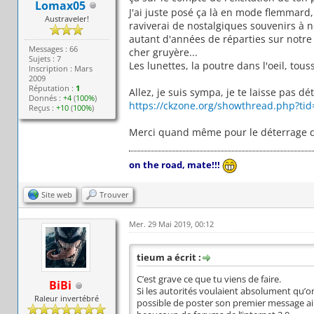
Lomax05
J'ai juste posé ça là en mode flemmar
Austraveler!
raviverai de nostalgiques souvenirs à 
autant d'années de réparties sur notre
Messages : 66
cher gruyère...
Sujets : 7
Les lunettes, la poutre dans l'oeil, touss
Inscription : Mars
2009
Réputation :
1
Allez, je suis sympa, je te laisse pas dé
Donnés :
+4
(
100%
)
https://ckzone.org/showthread.php?tid
Reçus :
+10
(
100%
)
Merci quand même pour le déterrage d
on the road, mate!!!
Site web
Trouver
Mer. 29 Mai 2019, 00:12
tieum a écrit :
C’est grave ce que tu viens de faire.
BiBi
Si les autorités voulaient absolument qu’on
Raleur invertébré
possible de poster son premier message ail