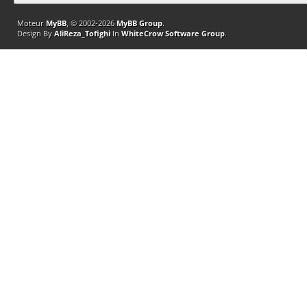
Moteur
MyBB
, © 2002-2026
MyBB Group
.
Design By
AliReza_Tofighi
In
WhiteCrow Software Group
.