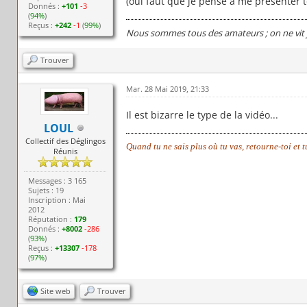
(oui faut que je pense a me présenter t
Donnés :
+101
-3
(
94%
)
Reçus :
+242
-1
(
99%
)
Nous sommes tous des amateurs ; on ne vit j
Trouver
Mar. 28 Mai 2019, 21:33
Il est bizarre le type de la vidéo...
LOUL
Collectif des Déglingos
Quand tu ne sais plus où tu vas, retourne-toi et 
Réunis
Messages : 3 165
Sujets : 19
Inscription : Mai
2012
Réputation :
179
Donnés :
+8002
-286
(
93%
)
Reçus :
+13307
-178
(
97%
)
Site web
Trouver