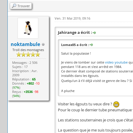
Trouver
Ven. 31 Mai 2019, 09:16
Jahirange a écrit :
noktambule
Lomax05 a écrit :
Troll des montagnes
Salut la populasse !
Je viens de tomber sur cette
video youtube
qui
Messages : 2 506
Sujets : 17
pendant 118 ans et s'est arrété en 1984.
Inscription : Avr.
Ce dernier était composé de stations souterra
2009
installés dans les égouts.
Réputation :
65
Quelqu’un à t'il déjà visité ce genre de lieu ? 
Donnés :
+802
-10
(
97%
)
A pluche
Reçus :
+3536
-98
(
94%
)
Visiter les égouts tu veux dire ?
Pour le coup le dernier tube pneumatique v
Les stations souterraines je crois que c’ét
La question que je me suis toujours posée, 