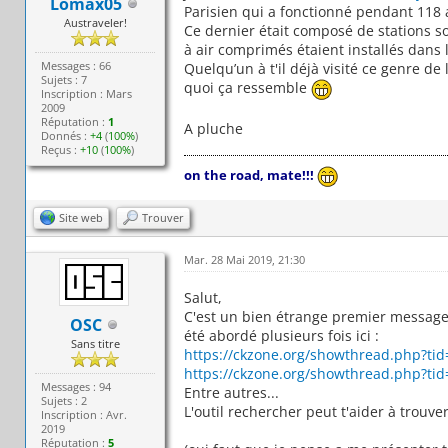
Lomax05
Parisien qui a fonctionné pendant 118 a
Austraveler!
Ce dernier était composé de stations s
à air comprimés étaient installés dans 
Messages : 66
Quelqu’un à t'il déjà visité ce genre de 
Sujets : 7
quoi ça ressemble
Inscription : Mars
2009
Réputation :
1
A pluche
Donnés :
+4
(
100%
)
Reçus :
+10
(
100%
)
on the road, mate!!!
Site web
Trouver
Mar. 28 Mai 2019, 21:30
Salut,
C'est un bien étrange premier message s
OSC
été abordé plusieurs fois ici :
Sans titre
https://ckzone.org/showthread.php?ti
https://ckzone.org/showthread.php?ti
Messages : 94
Entre autres...
Sujets : 2
L'outil rechercher peut t'aider à trou
Inscription : Avr.
2019
Réputation :
5