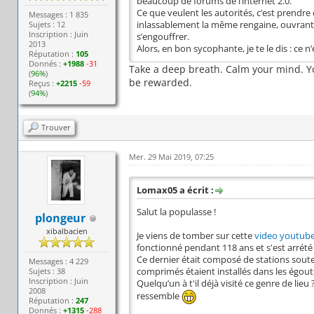
beaucoup de forums de l’internet 2.0.
Ce que veulent les autorités, c’est prendre
Messages : 1 835
Sujets : 12
inlassablement la même rengaine, ouvrant 
Inscription : Juin
s’engouffrer.
2013
Alors, en bon sycophante, je te le dis : ce n’
Réputation :
105
Donnés :
+1988
-31
Take a deep breath. Calm your mind. Yo
(
96%
)
be rewarded.
Reçus :
+2215
-59
(
94%
)
Trouver
Mer. 29 Mai 2019, 07:25
Lomax05 a écrit :
Salut la populasse !
plongeur
xibalbacien
Je viens de tomber sur cette
video youtub
fonctionné pendant 118 ans et s'est arrété
Ce dernier était composé de stations soute
Messages : 4 229
Sujets : 38
comprimés étaient installés dans les égout
Inscription : Juin
Quelqu’un à t'il déjà visité ce genre de lieu
2008
ressemble
Réputation :
247
Donnés :
+1315
-288