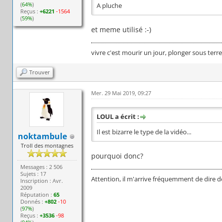
(
64%
)
A pluche
Reçus :
+6221
-1564
(
59%
)
et meme utilisé :-)
vivre c'est mourir un jour, plonger sous terr
Trouver
Mer. 29 Mai 2019, 09:27
LOUL a écrit :
Il est bizarre le type de la vidéo...
noktambule
Troll des montagnes
pourquoi donc?
Messages : 2 506
Sujets : 17
Attention, il m'arrive fréquemment de dire d
Inscription : Avr.
2009
Réputation :
65
Donnés :
+802
-10
(
97%
)
Reçus :
+3536
-98