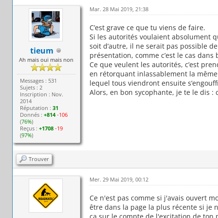
Mar. 28 Mai 2019, 21:38
C’est grave ce que tu viens de faire.
Si les autorités voulaient absolument 
soit d’autre, il ne serait pas possible 
tieum
présentation, comme c’est le cas dans 
Ah mais oui mais non
Ce que veulent les autorités, c’est pre
en rétorquant inlassablement la même 
Messages : 531
lequel tous viendront ensuite s’engouff
Sujets : 2
Alors, en bon sycophante, je te le dis : c
Inscription : Nov.
2014
Réputation :
31
Donnés :
+814
-106
(
76%
)
Reçus :
+1708
-19
(
97%
)
Trouver
Mer. 29 Mai 2019, 00:12
Ce n'est pas comme si j'avais ouvert m
être dans la page la plus récente si je 
ça sur le compte de l'excitation de to