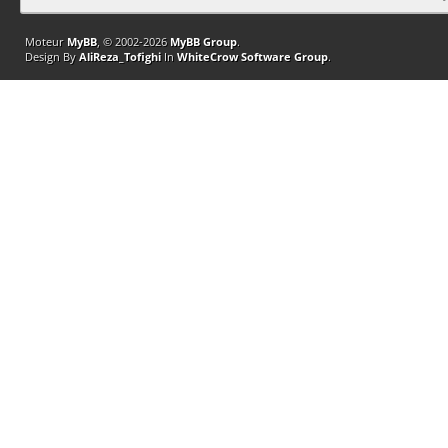
Moteur
MyBB
, © 2002-2026
MyBB Group
.
Design By
AliReza_Tofighi
In
WhiteCrow Software Group
.