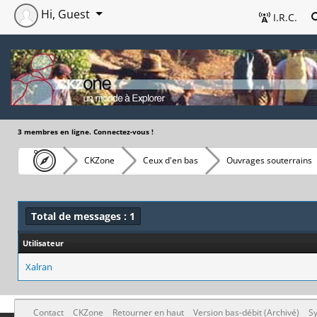
Hi, Guest
I.R.C.
3 membres en ligne. Connectez-vous !
CKZone
Ceux d'en bas
Ouvrages souterrains
Total de messages : 1
Utilisateur
Xalran
Contact
CKZone
Retourner en haut
Version bas-débit (Archivé)
Sy