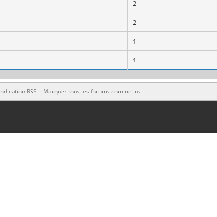
2
2
1
1
ndication RSS
Marquer tous les forums comme lus