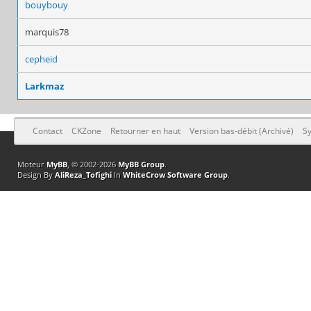
bouybouy
marquis78
cepheid
Larkmaz
Contact
CKZone
Retourner en haut
Version bas-débit (Archivé)
Sy
Moteur
MyBB
, © 2002-2026
MyBB Group
.
Design By
AliReza_Tofighi
In
WhiteCrow Software Group
.