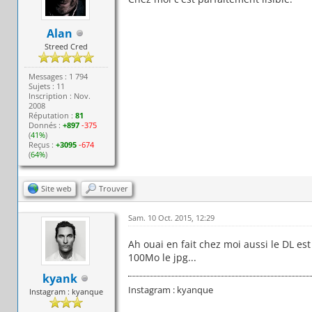
Alan
Streed Cred
Messages : 1 794
Sujets : 11
Inscription : Nov.
2008
Réputation :
81
Donnés :
+897
-375
(
41%
)
Reçus :
+3095
-674
(
64%
)
Site web
Trouver
Sam. 10 Oct. 2015, 12:29
Ah ouai en fait chez moi aussi le DL e
100Mo le jpg...
kyank
Instagram : kyanque
Instagram : kyanque