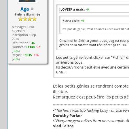
Aga
ILOVETP a écrit :
Hélène illuminée
KOP a écrit :
Messages : 450
Y'a pas de génie, c'est en accès libre avec lien
Sujets : 9
Inscription : Sep
2014
Chez moi le téléchargement des jpeg est tout po
Réputation :
36
génies de la carotte vont récupérer ça en HD.
Donnés :
+1148
-92
(
85%
)
Reçus :
+1035
-136
Les petits génie, vont clicker sur "Fichier" 
(
76%
)
arriverons tous.
Ils découvrirons peut être avec une certain
une...
Et les petits génies se rendront compte
illisible.
Remarquez c'est peut-être les petits g
•"
Tell him I was too fucking busy - or vice ver
Dorothy Parker
•"
Everyone generalizes from one example. At 
Vlad Taltos