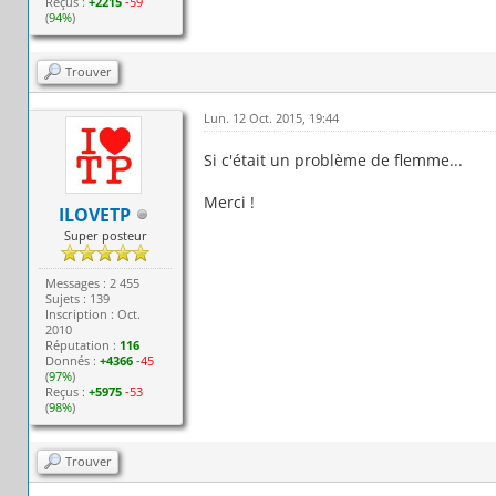
Reçus :
+2215
-59
(
94%
)
Trouver
Lun. 12 Oct. 2015, 19:44
Si c'était un problème de flemme...
Merci !
ILOVETP
Super posteur
Messages : 2 455
Sujets : 139
Inscription : Oct.
2010
Réputation :
116
Donnés :
+4366
-45
(
97%
)
Reçus :
+5975
-53
(
98%
)
Trouver