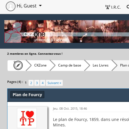
Hi, Guest
I.R.C.
2 membres en ligne. Connectez-vous !
CKZone
Camp de base
Les Livres
Plan 
Pages (4) :
1
2
3
4
Suivant »
Plan de Fourcy
Jeu. 08 Oct. 2015, 18:46
Le plan de Fourcy, 1859, dans une réso
Mines.