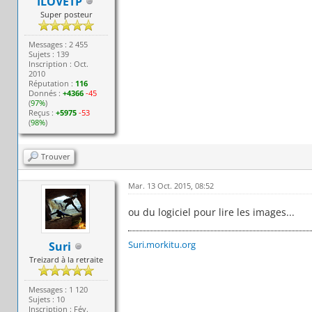
ILOVETP
Super posteur
Messages : 2 455
Sujets : 139
Inscription : Oct.
2010
Réputation :
116
Donnés :
+4366
-45
(
97%
)
Reçus :
+5975
-53
(
98%
)
Trouver
Mar. 13 Oct. 2015, 08:52
ou du logiciel pour lire les images...
Suri.morkitu.org
Suri
Treizard à la retraite
Messages : 1 120
Sujets : 10
Inscription : Fév.