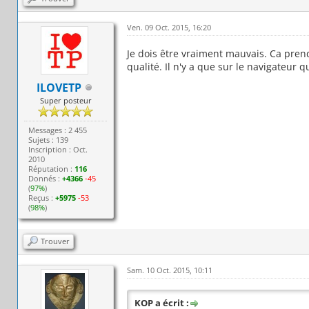
Ven. 09 Oct. 2015, 16:20
Je dois être vraiment mauvais. Ca prend
qualité. Il n'y a que sur le navigateur qu
ILOVETP
Super posteur
Messages : 2 455
Sujets : 139
Inscription : Oct.
2010
Réputation :
116
Donnés :
+4366
-45
(
97%
)
Reçus :
+5975
-53
(
98%
)
Trouver
Sam. 10 Oct. 2015, 10:11
KOP a écrit :