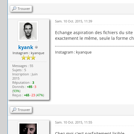
Trouver
Sam. 10 Oct. 2015, 11:39
Echange aspiration des fichiers du site
exactement le même, seule la forme c
kyank
Instagram : kyanque
Instagram : kyanque
Messages : 55
Sujets : 5
Inscription : Juin
2015
Réputation :
3
Donnés :
+85
-3
(
93%
)
Reçus :
+65
-23
(
47%
)
Trouver
Sam. 10 Oct. 2015, 11:55
Chez moi c'est parfaitement lisible.