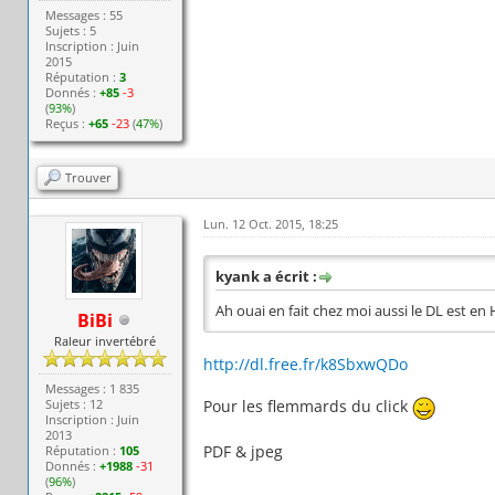
Messages : 55
Sujets : 5
Inscription : Juin
2015
Réputation :
3
Donnés :
+85
-3
(
93%
)
Reçus :
+65
-23
(
47%
)
Trouver
Lun. 12 Oct. 2015, 18:25
kyank a écrit :
Ah ouai en fait chez moi aussi le DL est en
BiBi
Raleur invertébré
http://dl.free.fr/k8SbxwQDo
Messages : 1 835
Sujets : 12
Pour les flemmards du click
Inscription : Juin
2013
PDF & jpeg
Réputation :
105
Donnés :
+1988
-31
(
96%
)