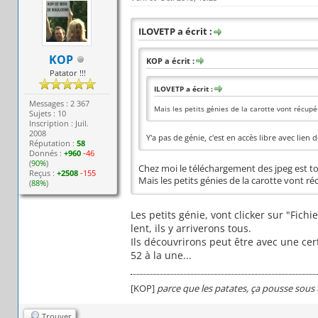
ILOVETP a écrit :
KOP
KOP a écrit :
Patator !!!
ILOVETP a écrit :
Messages : 2 367
Mais les petits génies de la carotte vont récupé
Sujets : 10
Inscription : Juil.
2008
Y'a pas de génie, c'est en accès libre avec lien
Réputation :
58
Donnés :
+960
-46
(
90%
)
Chez moi le téléchargement des jpeg est tout
Reçus :
+2508
-155
Mais les petits génies de la carotte vont r
(
88%
)
Les petits génie, vont clicker sur "Fic
lent, ils y arriverons tous.
Ils découvrirons peut être avec une cer
52 à la une...
[KOP]
parce que les patates, ça pousse sous 
Trouver