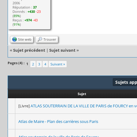
2006
Réputation :
37
Donnés :
+430
-23
(
89%
)
Reçus :
+974
-43
(
91%
)
Site web
Trouver
«
Sujet précédent
|
Sujet suivant
»
Pages (4) :
1
2
3
4
Suivant »
Sujets ap
Sujet
[Livre]
ATLAS SOUTERRAIN DE LA VILLE DE PARIS de FOURCY en v
Atlas de Maire - Plan des carrières sous Paris
Atlas souterrain de la ville de Paris de Fourcy