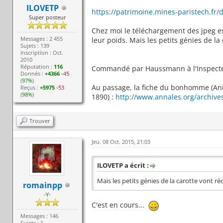
ILOVETP
https://patrimoine.mines-paristech.fr/d
Super posteur
Chez moi le téléchargement des jpeg est
Messages : 2 455
leur poids. Mais les petits génies de l
Sujets : 139
Inscription : Oct.
2010
Réputation :
116
Commandé par Haussmann à l'Inspecte
Donnés :
+4366
-45
(
97%
)
Au passage, la fiche du bonhomme (An
Reçus :
+5975
-53
(
98%
)
1890) :
http://www.annales.org/archive
Trouver
Jeu. 08 Oct. 2015, 21:03
ILOVETP a écrit :
Mais les petits génies de la carotte vont r
romainpp
-Y-
C'est en cours...
Messages : 146
Sujets : 1