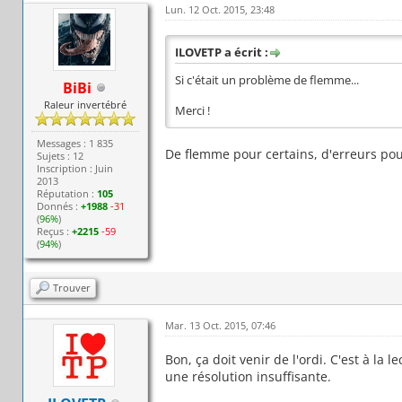
Lun. 12 Oct. 2015, 23:48
ILOVETP a écrit :
Si c'était un problème de flemme...
BiBi
Raleur invertébré
Merci !
Messages : 1 835
De flemme pour certains, d'erreurs pou
Sujets : 12
Inscription : Juin
2013
Réputation :
105
Donnés :
+1988
-31
(
96%
)
Reçus :
+2215
-59
(
94%
)
Trouver
Mar. 13 Oct. 2015, 07:46
Bon, ça doit venir de l'ordi. C'est à la 
une résolution insuffisante.