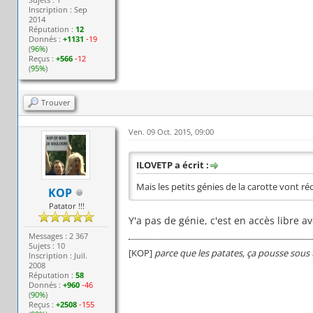
Inscription : Sep
2014
Réputation :
12
Donnés :
+1131
-19
(
96%
)
Reçus :
+566
-12
(
95%
)
Trouver
Ven. 09 Oct. 2015, 09:00
ILOVETP a écrit :
Mais les petits génies de la carotte vont r
KOP
Patator !!!
Y'a pas de génie, c'est en accès libre 
Messages : 2 367
Sujets : 10
[KOP]
parce que les patates, ça pousse sous 
Inscription : Juil.
2008
Réputation :
58
Donnés :
+960
-46
(
90%
)
Reçus :
+2508
-155