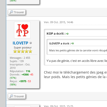
(
88%
)
Trouver
Ven. 09 Oct. 2015, 14:46
KOP a écrit :
ILOVETP
ILOVETP a écrit :
Super posteur
Mais les petits génies de la carotte vont récup
Messages : 2 455
Y'a pas de génie, c'est en accès libre avec 
Sujets : 139
Inscription : Oct.
2010
Réputation :
116
Chez moi le téléchargement des jpeg est
Donnés :
+4366
-45
leur poids. Mais les petits génies de l
(
97%
)
Reçus :
+5975
-53
(
98%
)
Trouver
Ven. 09 Oct. 2015, 15:25