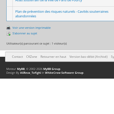
Plan de prévention des risques naturels - Cavités souterraines
abandonnées
Voir une version imprimable
S’abonner au sujet
Utilisateur(s) parcourant ce sujet : 1 visiteur(s)
Contact
CKZone
Retourner en haut
Version bas-débit (Archivé)
Sy
Moteur
MyBB
, © 2002-2026
MyBB Group
.
Design By
AliReza_Tofighi
In
WhiteCrow Software Group
.