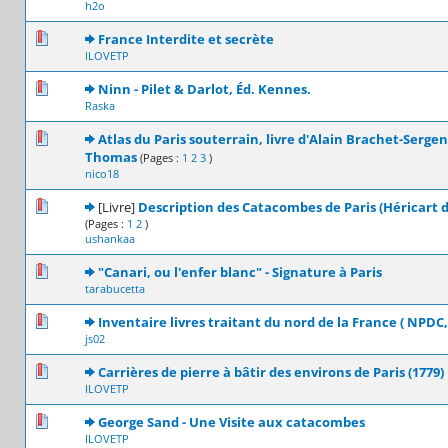
h2o
0 Votes - 0 sur 5 en moyenne
1
2
3
4
5
France Interdite et secrète
ILOVETP
0 Votes - 0 sur 5 en moyenne
1
2
3
4
5
Ninn - Pilet & Darlot, Éd. Kennes.
Raska
0 Votes - 0 sur 5 en moyenne
1
2
3
4
5
Atlas du Paris souterrain, livre d'Alain Brachet-Sergent
Thomas
(Pages :
1
2
3
)
nico18
1 Votes - 4 sur 5 en moyenne
1
2
3
4
5
[Livre]
Description des Catacombes de Paris (Héricart 
(Pages :
1
2
)
ushankaa
0 Votes - 0 sur 5 en moyenne
1
2
3
4
5
"Canari, ou l'enfer blanc" - Signature à Paris
tarabucetta
0 Votes - 0 sur 5 en moyenne
1
2
3
4
5
Inventaire livres traitant du nord de la France ( NPDC,
js02
0 Votes - 0 sur 5 en moyenne
1
2
3
4
5
Carrières de pierre à bâtir des environs de Paris (1779)
ILOVETP
0 Votes - 0 sur 5 en moyenne
1
2
3
4
5
George Sand - Une Visite aux catacombes
ILOVETP