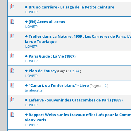
0 Votes - 0 sur 5 en moyenne
1
2
3
4
5
Bruno Carrière - La saga de la Petite Ceinture
ILOVETP
0 Votes - 0 sur 5 en moyenne
1
2
3
4
5
[EN] Acces all areas
ILOVETP
0 Votes - 0 sur 5 en moyenne
1
2
3
4
5
Troller dans La Nature, 1909 : Les Carrières de Paris, L
la rue Tourlaque
ILOVETP
0 Votes - 0 sur 5 en moyenne
1
2
3
4
5
Paris Guide : La Vie (1867)
ILOVETP
0 Votes - 0 sur 5 en moyenne
1
2
3
4
5
Plan de Fourcy
(Pages :
1
2
3
4
)
ILOVETP
0 Votes - 0 sur 5 en moyenne
1
2
3
4
5
"Canari, ou l'enfer blanc" - Livre
(Pages :
1
2
)
tarabucetta
0 Votes - 0 sur 5 en moyenne
1
2
3
4
5
Lefeuve - Souvenir des Catacombes de Paris (1889)
ILOVETP
0 Votes - 0 sur 5 en moyenne
1
2
3
4
5
Rapport Weiss sur les travaux effectués pour la Comm
Vieux Paris
ILOVETP