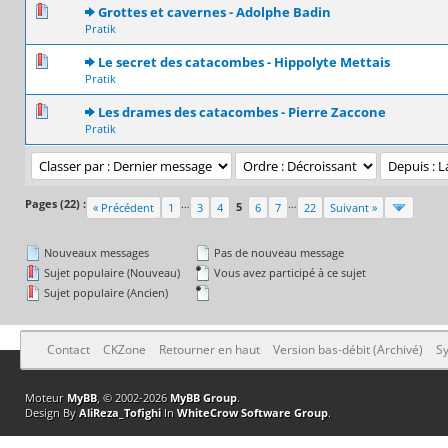
0 Votes - 0 sur 5 en moyenne
1
2
3
4
5
Grottes et cavernes - Adolphe Badin
Pratik
0 Votes - 0 sur 5 en moyenne
1
2
3
4
5
Le secret des catacombes - Hippolyte Mettais
Pratik
0 Votes - 0 sur 5 en moyenne
1
2
3
4
5
Les drames des catacombes - Pierre Zaccone
Pratik
Pages (22) :
…
…
5
« Précédent
1
3
4
6
7
22
Suivant »
Nouveaux messages
Pas de nouveau message
Sujet populaire (Nouveau)
Vous avez participé à ce sujet
Sujet populaire (Ancien)
Contact
CKZone
Retourner en haut
Version bas-débit (Archivé)
Sy
Moteur
MyBB
, © 2002-2026
MyBB Group
.
Design By
AliReza_Tofighi
In
WhiteCrow Software Group
.