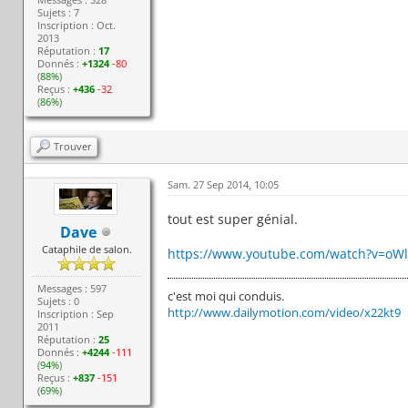
Sujets : 7
Inscription : Oct.
2013
Réputation :
17
Donnés :
+1324
-80
(
88%
)
Reçus :
+436
-32
(
86%
)
Trouver
Sam. 27 Sep 2014, 10:05
tout est super génial.
Dave
Cataphile de salon.
https://www.youtube.com/watch?v=oWl
Messages : 597
c'est moi qui conduis.
Sujets : 0
http://www.dailymotion.com/video/x22kt9
Inscription : Sep
2011
Réputation :
25
Donnés :
+4244
-111
(
94%
)
Reçus :
+837
-151
(
69%
)