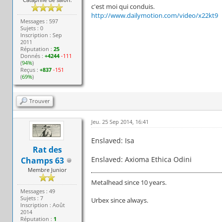
c'est moi qui conduis.
http://www.dailymotion.com/video/x22kt9
Messages : 597
Sujets : 0
Inscription : Sep
2011
Réputation :
25
Donnés :
+4244
-111
(
94%
)
Reçus :
+837
-151
(
69%
)
Trouver
Jeu. 25 Sep 2014, 16:41
Enslaved: Isa
Rat des
Enslaved: Axioma Ethica Odini
Champs 63
Membre Junior
Metalhead since 10 years.
Messages : 49
Sujets : 7
Urbex since always.
Inscription : Août
2014
Réputation :
1