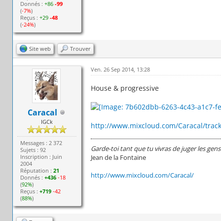
Donnés :
+86
-99
(
-7%
)
Reçus :
+29
-48
(
-24%
)
Site web
Trouver
Ven. 26 Sep 2014, 13:28
House & progressive
Caracal
IGCk
http://www.mixcloud.com/Caracal/track
Messages : 2 372
Garde-toi tant que tu vivras de juger les gens
Sujets : 92
Inscription : Juin
Jean de la Fontaine
2004
Réputation :
21
http://www.mixcloud.com/Caracal/
Donnés :
+436
-18
(
92%
)
Reçus :
+719
-42
(
88%
)