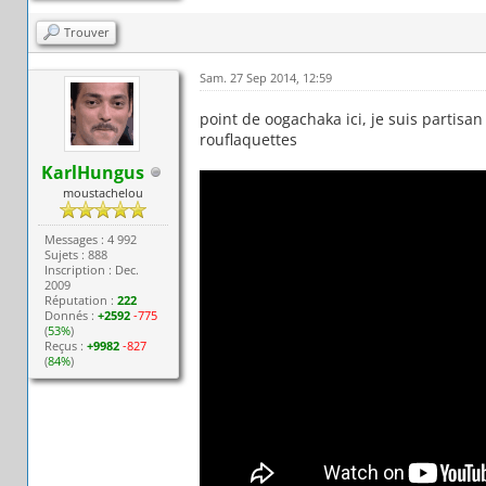
Trouver
Sam. 27 Sep 2014, 12:59
point de oogachaka ici, je suis partisan 
rouflaquettes
KarlHungus
moustachelou
Messages : 4 992
Sujets : 888
Inscription : Dec.
2009
Réputation :
222
Donnés :
+2592
-775
(
53%
)
Reçus :
+9982
-827
(
84%
)