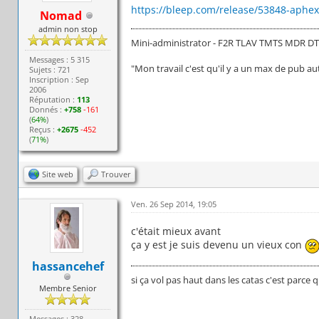
https://bleep.com/release/53848-aphex
Nomad
admin non stop
Mini-administrator - F2R TLAV TMTS MDR D
Messages : 5 315
"Mon travail c'est qu'il y a un max de pub au
Sujets : 721
Inscription : Sep
2006
Réputation :
113
Donnés :
+758
-161
(
64%
)
Reçus :
+2675
-452
(
71%
)
Site web
Trouver
Ven. 26 Sep 2014, 19:05
c'était mieux avant
ça y est je suis devenu un vieux con
hassancehef
si ça vol pas haut dans les catas c'est parce qu
Membre Senior
Messages : 328