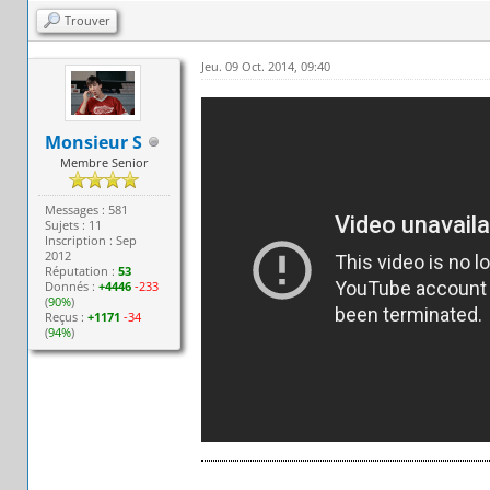
Trouver
Jeu. 09 Oct. 2014, 09:40
Monsieur S
Membre Senior
Messages : 581
Sujets : 11
Inscription : Sep
2012
Réputation :
53
Donnés :
+4446
-233
(
90%
)
Reçus :
+1171
-34
(
94%
)