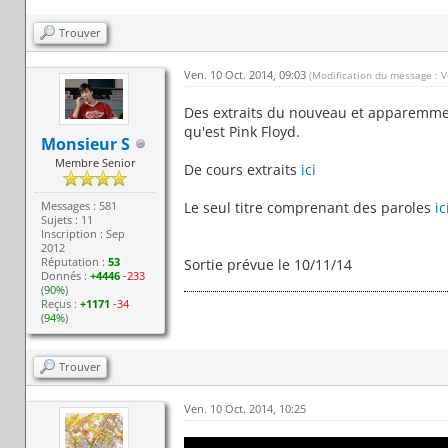
Trouver
Ven. 10 Oct. 2014, 09:03
(Modification du message : V
Des extraits du nouveau et apparemme
qu'est Pink Floyd.
Monsieur S
Membre Senior
De cours extraits
ici
Messages : 581
Le seul titre comprenant des paroles
ic
Sujets : 11
Inscription : Sep
2012
Réputation :
53
Sortie prévue le 10/11/14
Donnés :
+4446
-233
(
90%
)
Reçus :
+1171
-34
(
94%
)
Trouver
Ven. 10 Oct. 2014, 10:25