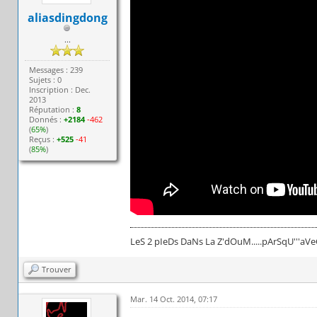
aliasdingdong
...
Messages : 239
Sujets : 0
Inscription : Dec.
2013
Réputation :
8
Donnés :
+2184
-462
(
65%
)
Reçus :
+525
-41
(
85%
)
LeS 2 pIeDs DaNs La Z'dOuM.....pArSqU'''aVeC s
Trouver
Mar. 14 Oct. 2014, 07:17