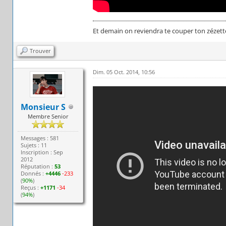
Et demain on reviendra te couper ton zézett
Trouver
Dim. 05 Oct. 2014, 10:56
Monsieur S
Membre Senior
Messages : 581
Sujets : 11
Inscription : Sep
2012
Réputation :
53
Donnés :
+4446
-233
(
90%
)
Reçus :
+1171
-34
(
94%
)