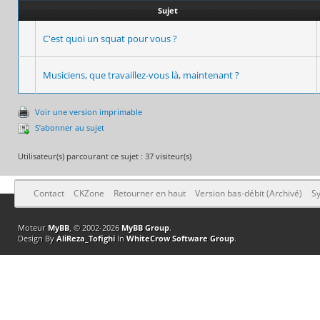
Sujet
C'est quoi un squat pour vous ?
Musiciens, que travaillez-vous là, maintenant ?
Voir une version imprimable
S’abonner au sujet
Utilisateur(s) parcourant ce sujet : 37 visiteur(s)
Contact
CKZone
Retourner en haut
Version bas-débit (Archivé)
Sy
Moteur
MyBB
, © 2002-2026
MyBB Group
.
Design By
AliReza_Tofighi
In
WhiteCrow Software Group
.