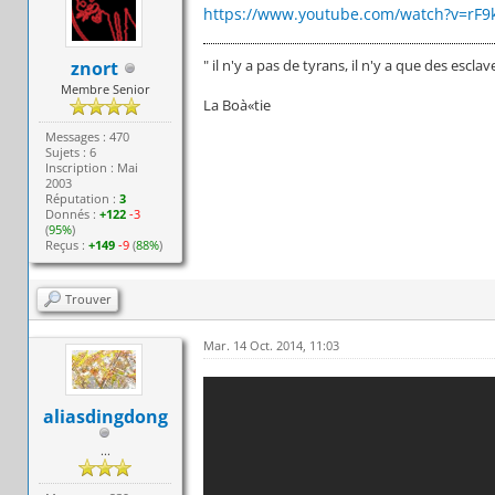
https://www.youtube.com/watch?v=rF
" il n'y a pas de tyrans, il n'y a que des esclav
znort
Membre Senior
La Boà«tie
Messages : 470
Sujets : 6
Inscription : Mai
2003
Réputation :
3
Donnés :
+122
-3
(
95%
)
Reçus :
+149
-9
(
88%
)
Trouver
Mar. 14 Oct. 2014, 11:03
aliasdingdong
...