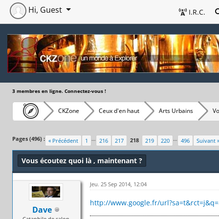
Hi, Guest
I.R.C.
3 membres en ligne. Connectez-vous !
CKZone
Ceux d'en haut
Arts Urbains
Vo
Pages (496) :
…
…
218
« Précédent
1
216
217
219
220
496
Suivant 
Vous écoutez quoi là , maintenant ?
Jeu. 25 Sep 2014, 12:04
http://www.google.fr/url?sa=t&rct=j&q=
Dave
Cataphile de salon.