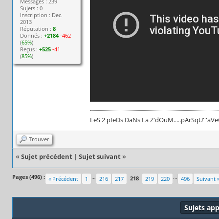
Messages : 239
Sujets : 0
Inscription : Dec.
2013
Réputation :
8
Donnés :
+2184
-462
(
65%
)
Reçus :
+525
-41
(
85%
)
LeS 2 pIeDs DaNs La Z'dOuM.....pArSqU'''aVeC s
Trouver
«
Sujet précédent
|
Sujet suivant
»
Pages (496) :
…
…
218
« Précédent
1
216
217
219
220
496
Suivant 
Sujets ap