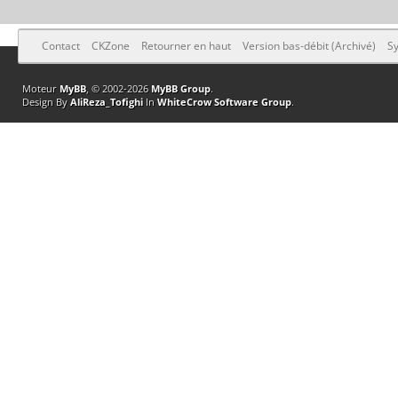
Contact
CKZone
Retourner en haut
Version bas-débit (Archivé)
Sy
Moteur
MyBB
, © 2002-2026
MyBB Group
.
Design By
AliReza_Tofighi
In
WhiteCrow Software Group
.