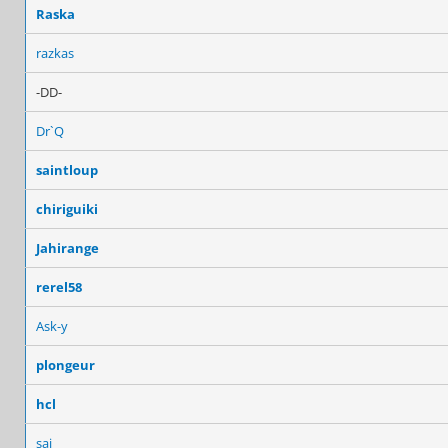
Raska
razkas
-DD-
Dr`Q
saintloup
chiriguiki
Jahirange
rerel58
Ask-y
plongeur
hcl
sai