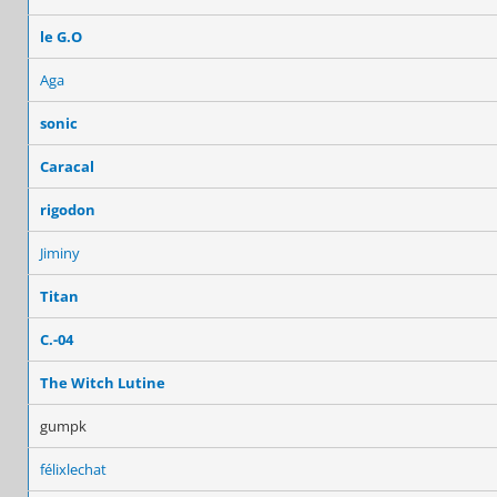
le G.O
Aga
sonic
Caracal
rigodon
Jiminy
Titan
C.-04
The Witch Lutine
gumpk
félixlechat