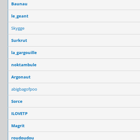
Baunau
le_geant
Skygge
Surkrut
la_gargouille
noktambule
Argonaut
abigbagofpoo
Sorce
ILOVETP
Magrit
roudoudou