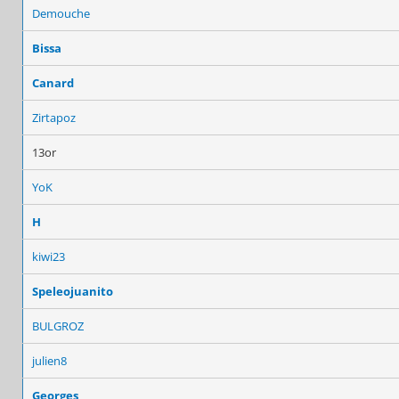
Demouche
Bissa
Canard
Zirtapoz
13or
YoK
H
kiwi23
Speleojuanito
BULGROZ
julien8
Georges