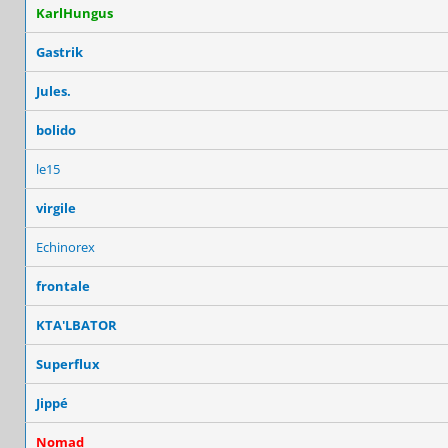
KarlHungus
Gastrik
Jules.
bolido
le15
virgile
Echinorex
frontale
KTA'LBATOR
Superflux
Jippé
Nomad