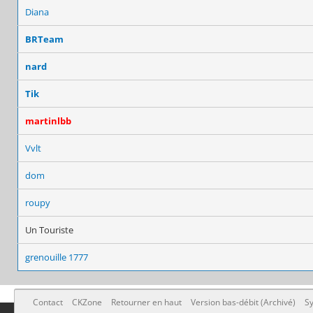
Diana
BRTeam
nard
Tik
martinlbb
Vvlt
dom
roupy
Un Touriste
grenouille 1777
Contact
CKZone
Retourner en haut
Version bas-débit (Archivé)
Sy