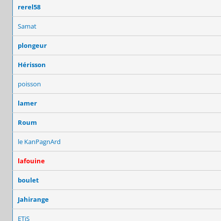
rerel58
Samat
plongeur
Hérisson
poisson
lamer
Roum
le KanPagnArd
lafouine
boulet
Jahirange
ETiS