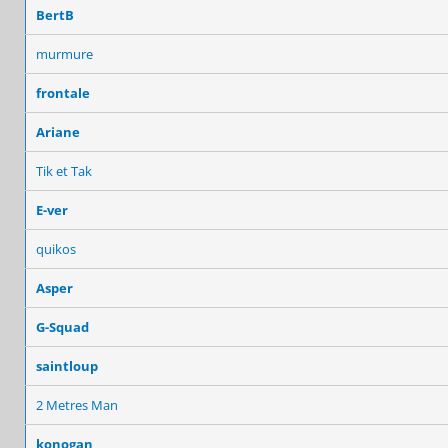
BertB
murmure
frontale
Ariane
Tik et Tak
E-ver
quikos
Asper
G-Squad
saintloup
2 Metres Man
konogan