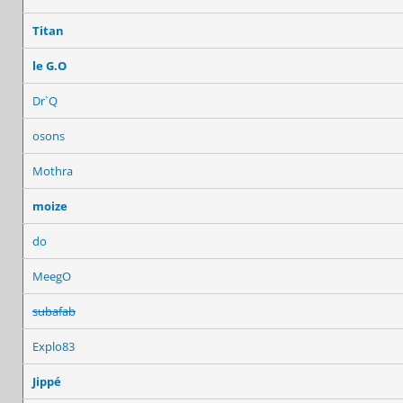
Titan
le G.O
Dr`Q
osons
Mothra
moize
do
MeegO
subafab
Explo83
Jippé