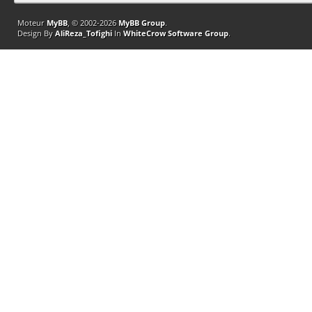
Moteur
MyBB
, © 2002-2026
MyBB Group
.
Design By
AliReza_Tofighi
In
WhiteCrow Software Group
.