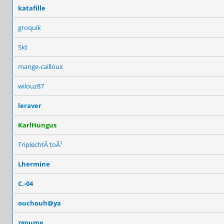
katafille
groquik
Sid
mange-cailloux
wilouz87
leraver
KarlHungus
TriplechtÃ toÃ¹
Lhermine
C.-04
ouchouh@ya
zgoume