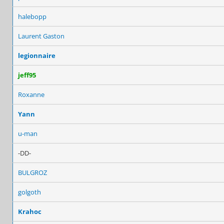
halebopp
Laurent Gaston
legionnaire
jeff95
Roxanne
Yann
u-man
-DD-
BULGROZ
golgoth
Krahoc