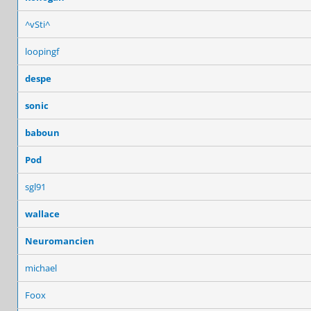
^vSti^
loopingf
despe
sonic
baboun
Pod
sgl91
wallace
Neuromancien
michael
Foox