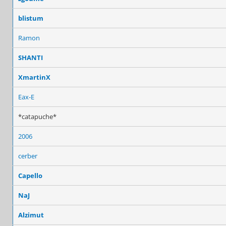
blistum
Ramon
SHANTI
XmartinX
Eax-E
*catapuche*
2006
cerber
Capello
NaJ
Alzimut