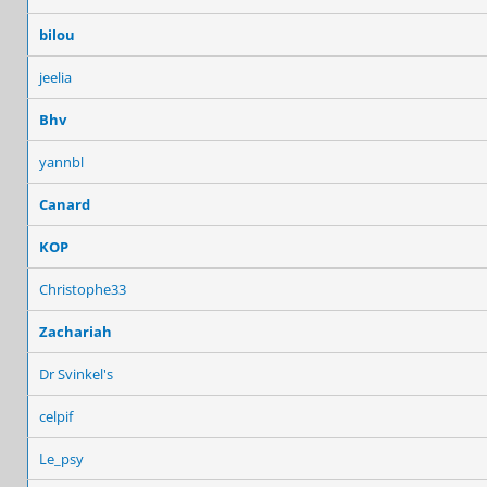
bilou
jeelia
Bhv
yannbl
Canard
KOP
Christophe33
Zachariah
Dr Svinkel's
celpif
Le_psy