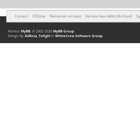
Contact
CKZone
Retourner en haut
Version bas-débit (Archivé)
Sy
Moteur
MyBB
, © 2002-2026
MyBB Group
.
Design By
AliReza_Tofighi
In
WhiteCrow Software Group
.