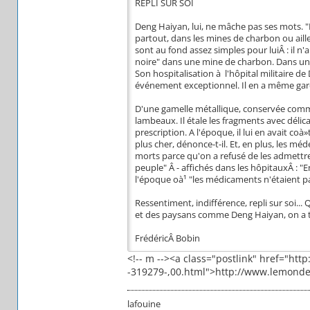
REPLI SUR SOI
Deng Haiyan, lui, ne mâche pas ses mots. "L
partout, dans les mines de charbon ou ailleu
sont au fond assez simples pour luiÂ : il n'a
noire" dans une mine de charbon. Dans une g
Son hospitalisation à l'hôpital militaire 
événement exceptionnel. Il en a même gard
D'une gamelle métallique, conservée comme
lambeaux. Il étale les fragments avec délic
prescription. A l'époque, il lui en avait coà
plus cher, dénonce-t-il. Et, en plus, les mé
morts parce qu'on a refusé de les admettre
peuple" Â - affichés dans les hôpitauxÂ : "En
l'époque oà¹ "les médicaments n'étaient pas
Ressentiment, indifférence, repli sur soi...
et des paysans comme Deng Haiyan, on a tou
FrédéricÂ Bobin
<!-- m --><a class="postlink" href="htt
-319279-,00.html">http://www.lemonde.fr
lafouine