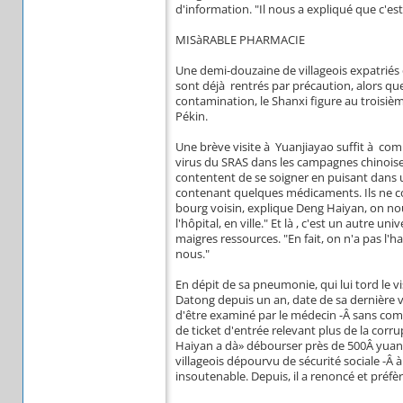
d'information. "Il nous a expliqué que c'es
MISàRABLE PHARMACIE
Une demi-douzaine de villageois expatriés d
sont déjà rentrés par précaution, alors que
contamination, le Shanxi figure au troisiè
Pékin.
Une brève visite à Yuanjiayao suffit à co
virus du SRAS dans les campagnes chinoise
contentent de se soigner en puisant dans
contenant quelques médicaments. Ils ne c
bourg voisin, explique Deng Haiyan, on nous 
l'hôpital, en ville." Et là , c'est un autre 
maigres ressources. "En fait, on n'a pas l'
nous."
En dépit de sa pneumonie, qui lui tord le v
Datong depuis un an, date de sa dernière vis
d'être examiné par le médecin -Â sans compte
de ticket d'entrée relevant plus de la corru
Haiyan a dà» débourser près de 500Â yuans
villageois dépourvu de sécurité sociale -Â à
insoutenable. Depuis, il a renoncé et préfè