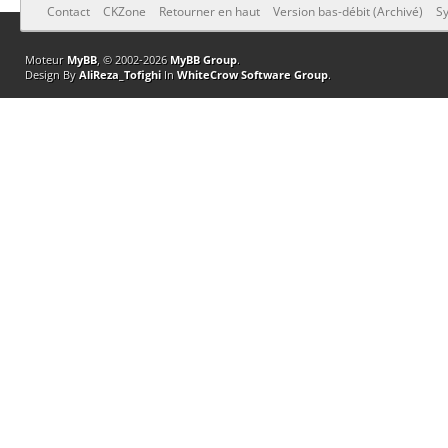
Contact
CKZone
Retourner en haut
Version bas-débit (Archivé)
Sy
Moteur
MyBB
, © 2002-2026
MyBB Group
.
Design By
AliReza_Tofighi
In
WhiteCrow Software Group
.