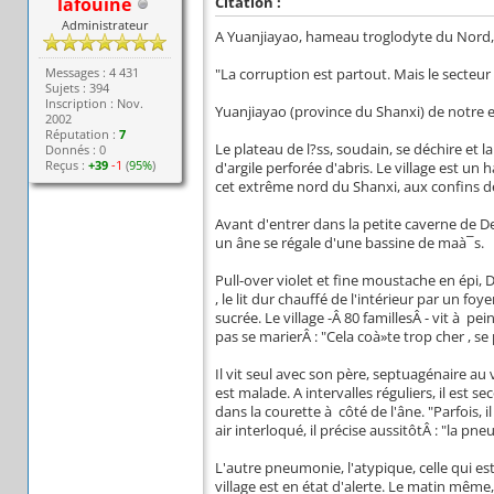
lafouine
Citation :
Administrateur
A Yuanjiayao, hameau troglodyte du Nord, 
Messages : 4 431
"La corruption est partout. Mais le secteur 
Sujets : 394
Inscription : Nov.
Yuanjiayao (province du Shanxi) de notre 
2002
Réputation :
7
Le plateau de l?ss, soudain, se déchire et l
Donnés : 0
Reçus :
+39
-1
(
95%
)
d'argile perforée d'abris. Le village est u
cet extrême nord du Shanxi, aux confins de
Avant d'entrer dans la petite caverne de De
un âne se régale d'une bassine de maà¯s.
Pull-over violet et fine moustache en épi, D
, le lit dur chauffé de l'intérieur par un f
sucrée. Le village -Â 80 famillesÂ - vit à 
pas se marierÂ : "Cela coà»te trop cher , se pl
Il vit seul avec son père, septuagénaire au
est malade. A intervalles réguliers, il est s
dans la courette à côté de l'âne. "Parfois
air interloqué, il précise aussitôtÂ : "la pn
L'autre pneumonie, l'atypique, celle qui es
village est en état d'alerte. Le matin même