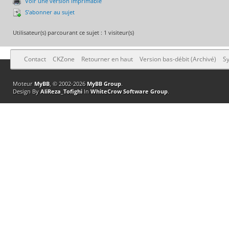
Voir une version imprimable
S’abonner au sujet
Utilisateur(s) parcourant ce sujet : 1 visiteur(s)
Contact
CKZone
Retourner en haut
Version bas-débit (Archivé)
Sy
Moteur
MyBB
, © 2002-2026
MyBB Group
.
Design By
AliReza_Tofighi
In
WhiteCrow Software Group
.