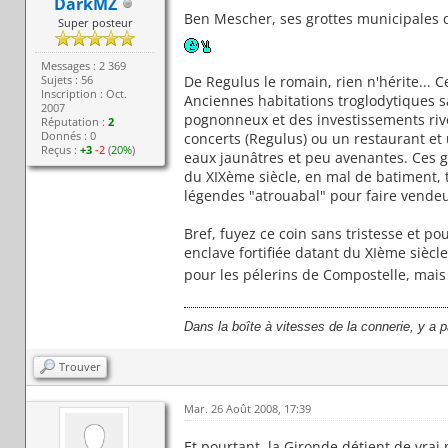
DarkMZ
Ben Mescher, ses grottes municipales de
Super posteur
Messages : 2 369
Sujets : 56
De Regulus le romain, rien n'hérite... 
Inscription : Oct.
Anciennes habitations troglodytiques sa
2007
pognonneux et des investissements riv
Réputation :
2
Donnés : 0
concerts (Regulus) ou un restaurant et 
Reçus :
+3
-2
(
20%
)
eaux jaunâtres et peu avenantes. Ces gr
du XIXème siècle, en mal de batiment, 
légendes "atrouabal" pour faire vendeur.
Bref, fuyez ce coin sans tristesse et p
enclave fortifiée datant du XIème sièc
pour les pélerins de Compostelle, mais 
Dans la boîte à vitesses de la connerie, y a 
Trouver
Mar. 26 Août 2008, 17:39
Et pourtant, la Gironde détient de vrai 