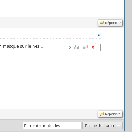
Répondre
#8
n masque sur le nez...
0
0
Répondre