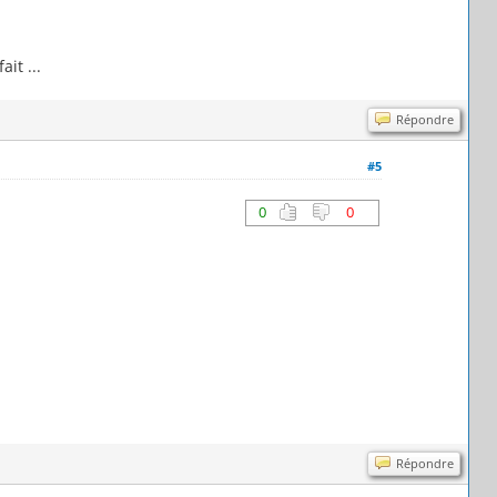
it ...
Répondre
#5
0
0
Répondre