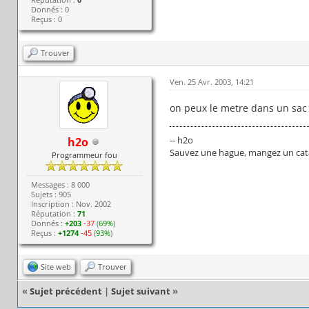
Donnés : 0
Reçus : 0
Trouver
Ven. 25 Avr. 2003, 14:21
on peux le metre dans un sac 
-- h2o
h2o
Sauvez une hague, mangez un cata
Programmeur fou
Messages : 8 000
Sujets : 905
Inscription : Nov. 2002
Réputation :
71
Donnés :
+203
-37
(
69%
)
Reçus :
+1274
-45
(
93%
)
Site web
Trouver
«
Sujet précédent
|
Sujet suivant
»