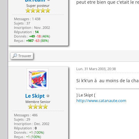
peut etre bien que c'etait le r
Super posteur
Messages : 1 438
Sujets : 37
Inscription : Nov. 2002
Réputation :
14
Donnés :
+49
-18
(
46%
)
Reçus :
+987
-63
(
88%
)
Trouver
Lun. 31 Mars 2003, 20:38
Si k'k'un à au moins de la chau
] Le Skipt [
Le Skipt
http://www.catanaute.com
Membre Senior
Messages : 486
Sujets : 29
Inscription : Dec. 2002
Réputation :
0
Donnés :
+1
(
100%
)
Reçus :
+1
(
100%
)