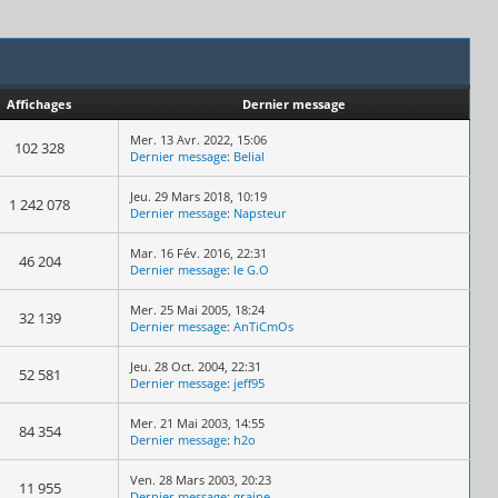
Affichages
Dernier message
Mer. 13 Avr. 2022, 15:06
102 328
Dernier message
:
Belial
Jeu. 29 Mars 2018, 10:19
1 242 078
Dernier message
:
Napsteur
Mar. 16 Fév. 2016, 22:31
46 204
Dernier message
:
le G.O
Mer. 25 Mai 2005, 18:24
32 139
Dernier message
:
AnTiCmOs
Jeu. 28 Oct. 2004, 22:31
52 581
Dernier message
:
jeff95
Mer. 21 Mai 2003, 14:55
84 354
Dernier message
:
h2o
Ven. 28 Mars 2003, 20:23
11 955
Dernier message
:
graine