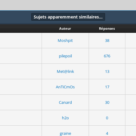
Sujets apparemment similaires…
Auteur
Réponses
Moshpit
38
pilepoil
676
Met@link
13
AnTiCmOs
17
Canard
30
h2o
0
graine
4