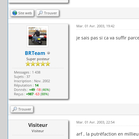
Site web
Trouver
Mar. 01 Avr. 2003, 19:42
je sais pas si ca va suffir parc
BRTeam
Super posteur
Messages : 1 438
Sujets : 37
Inscription : Nov. 2002
Réputation :
14
Donnés :
+49
-18
(
46%
)
Reçus :
+987
-63
(
88%
)
Trouver
Mar. 01 Avr. 2003, 22:54
Visiteur
Visiteur
arf , la putréfaction en millieu