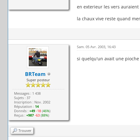
en exterieur les vers auraient v
la chaux vive reste quand meme
Sam. 05 Avr. 2003, 16:43
si quelqu'un avait une pioche 
BRTeam
Super posteur
Messages : 1 438
Sujets : 37
Inscription : Nov. 2002
Réputation :
14
Donnés :
+49
-18
(
46%
)
Reçus :
+987
-63
(
88%
)
Trouver