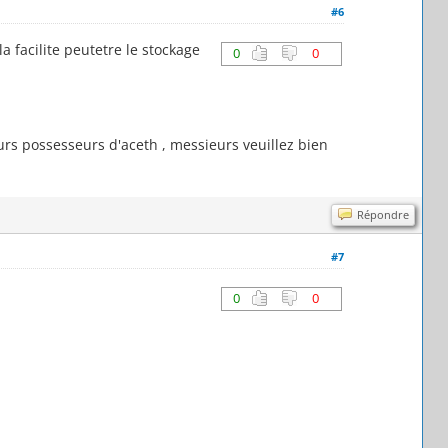
#6
a facilite peutetre le stockage
0
0
eurs possesseurs d'aceth , messieurs veuillez bien
Répondre
#7
0
0