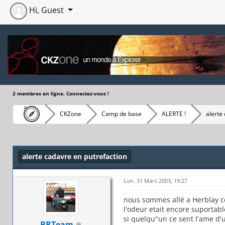
Hi, Guest
2 membres en ligne. Connectez-vous !
CKZone
Camp de base
ALERTE !
alerte
Moyenne : 0 (0 vote(s))
1
2
3
4
5
alerte cadavre en putrefaction
Lun. 31 Mars 2003, 19:27
nous sommes allé a Herblay ce
l'odeur etait encore suportab
si quelqu"un ce sent l'ame d'
BRTeam