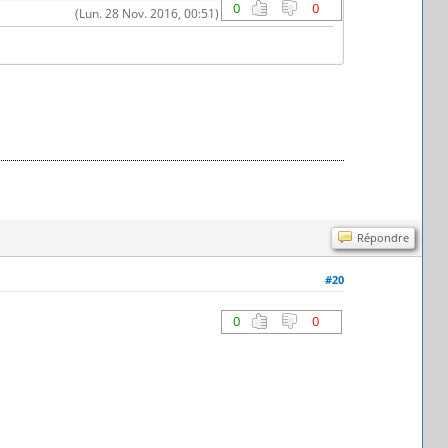
0
0
(Lun. 28 Nov. 2016, 00:51)
Répondre
#20
0
0