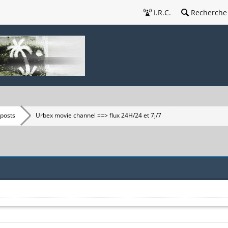
I.R.C.
Recherche
 posts
Urbex movie channel ==> flux 24H/24 et 7j/7