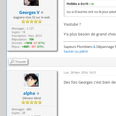
Hobbs a écrit :
Georges V
ou si d'autres ont vu le jour peu
stagiaire chez 52 sur le web
Youtube ?
Messages : 2 127
Sujets : 18
Y'a plus besoin de grand cho
Inscription : Nov. 2013
Réputation :
106
Donnés :
+1016
-67
(
87%
)
Sapeurs Plombiers
&
Dépannage 
Reçus :
+4681
-381
(
84%
)
Sauter ou pétrir
Trouver
Lun. 28 Nov. 2016, 16:31
Des fois Georges c'est bien de
alpha
Déviant dévié
Messages : 885
Sujets : 28