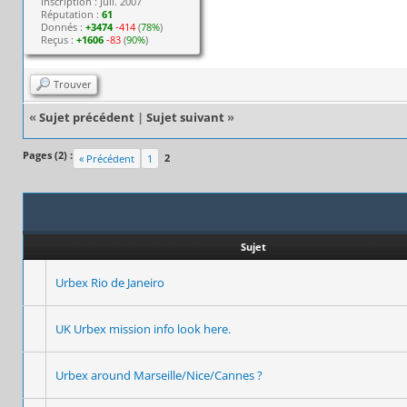
Inscription : Juil. 2007
Réputation :
61
Donnés :
+3474
-414
(
78%
)
Reçus :
+1606
-83
(
90%
)
Trouver
«
Sujet précédent
|
Sujet suivant
»
Pages (2) :
2
« Précédent
1
Sujet
Urbex Rio de Janeiro
UK Urbex mission info look here.
Urbex around Marseille/Nice/Cannes ?