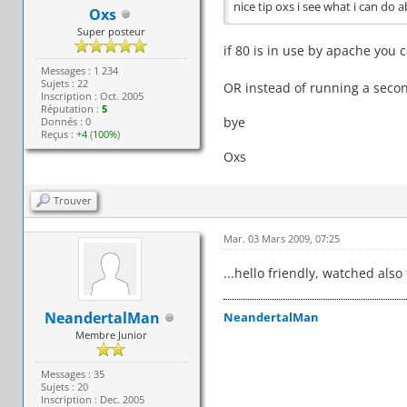
nice tip oxs i see what i can do 
Oxs
Super posteur
if 80 is in use by apache you c
Messages : 1 234
Sujets : 22
OR instead of running a second
Inscription : Oct. 2005
Réputation :
5
bye
Donnés : 0
Reçus :
+4
(
100%
)
Oxs
Trouver
Mar. 03 Mars 2009, 07:25
...hello friendly, watched also 
NeandertalMan
NeandertalMan
Membre Junior
Messages : 35
Sujets : 20
Inscription : Dec. 2005