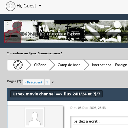
Hi, Guest
2 membres en ligne. Connectez-vous !
CKZone
Camp de base
International - Foreign
Moyenne : 0 (0 vote(s))
1
2
3
4
5
Pages (2) :
2
« Précédent
1
Urbex movie channel ==> flux 24H/24 et 7j/7
Dim. 03 Dec. 2006, 23:53
bsidez a écrit :