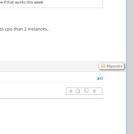
ee if that works this week
ss cpu than 2 instances..
Répondre
#17
0
0