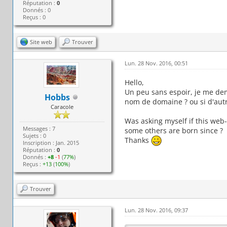
Réputation :
0
Donnés : 0
Reçus : 0
Site web
Trouver
Lun. 28 Nov. 2016, 00:51
Hello,
Un peu sans espoir, je me dem
Hobbs
nom de domaine ? ou si d'autr
Caracole
Was asking myself if this web
Messages : 7
some others are born since ?
Sujets : 0
Thanks
Inscription : Jan. 2015
Réputation :
0
Donnés :
+8
-1
(
77%
)
Reçus :
+13
(
100%
)
Trouver
Lun. 28 Nov. 2016, 09:37