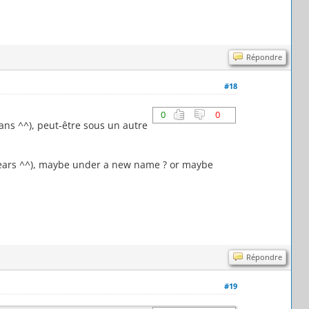
Répondre
#18
0
0
ans ^^), peut-être sous un autre
0 years ^^), maybe under a new name ? or maybe
Répondre
#19