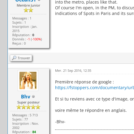
into the metro, places like that.
Membre Junior
Of course I'm open, in the PM, to discu
indications of Spots in Paris and its su
Messages : 1
Sujets : 1
Inscription : Jan.
2015
Réputation :
0
Donnés :
-1
(
-100%
)
Reçus : 0
Trouver
Mer. 21 Sep 2016, 12:35
Première réponse de google :
https://fstoppers.com/documentary/ur
Bhv
Et si tu reviens avec ce type d'image, o
Super posteur
voire même te répondre en anglais.
Messages : 5 713
Sujets : 77
-Bhv-
Inscription : Nov.
2002
Réputation :
84