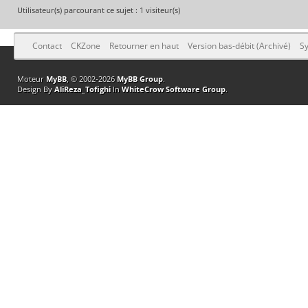
Utilisateur(s) parcourant ce sujet : 1 visiteur(s)
Contact
CKZone
Retourner en haut
Version bas-débit (Archivé)
Sy
Moteur
MyBB
, © 2002-2026
MyBB Group
.
Design By
AliReza_Tofighi
In
WhiteCrow Software Group
.